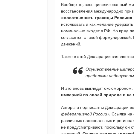
Вообще-то, весь цивилизованный мир
восстановления международно приз
«восстановить границы России»
истолковать и как желание удержать 
номинально входят в РФ. Но вряд л
согласятся с такой формулировкой.
движений.
Также в этой Декларации заявляется
Осуществление имперс
пределами недопустим
И это вновь выглядит оксюмороном.
империей по своей природе и не
Авторы и подписанты Декларации в
федеративной России».
Ссылка на 
различных национальных и региона
не предусматривают, поскольку он 
движений.
Однако «лидеры россий