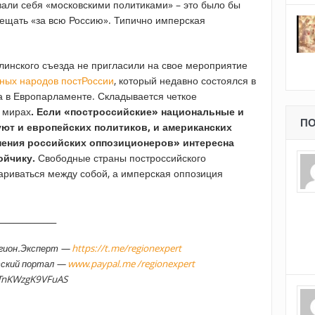
звали себя «московскими политиками» – это было бы
вещать «за всю Россию». Типично имперская
рлинского съезда не пригласили на свое мероприятие
ных народов постРоссии
, который недавно состоялся в
 в Европарламенте. Складывается четкое
х мирах
. Если «построссийские» национальные и
ПО
ют и европейских политиков, и американских
нения российских оппозиционеров» интересна
ойчику.
Свободные страны построссийского
ариваться между собой, а имперская оппозиция
______________
егион.Эксперт —
https://t.me/regionexpert
тский портал —
www.paypal.me /regionexpert
TnKWzgK9VFuAS