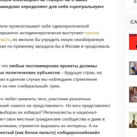
заведомо определяют для себя «центральную»
С
ятели провозглашают себя «демократической
овершенно антидемократически выступают
против
ласти
, но желали бы учредить некую неизбираемую
рая по-прежнему заседала бы в Москве и продолжала
, что
любые постимперские проекты должны
ых политических субъектов
– будущих стран, на
ако в данном случае мы наблюдаем стремление
я на нее «либеральный» грим.
 любят заявлять: мол, участники различных
ний «никого не представляют». Но кого представляют
 выборах их избирал? Регионалисты и национал-
ют свои местные гражданские сообщества и даже в
мляками, стремятся выражать их интересы. А на
чистый (как белое пальто) «общероссийский»