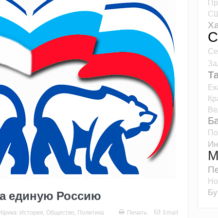
Пр
С
Ха
С
Се
За
Т
Ек
Кр
Ве
Б
По
Ин
М
Пе
Но
Бу
за единую Россию
убрика:
История
,
Общество
,
Политика
Печать
Email