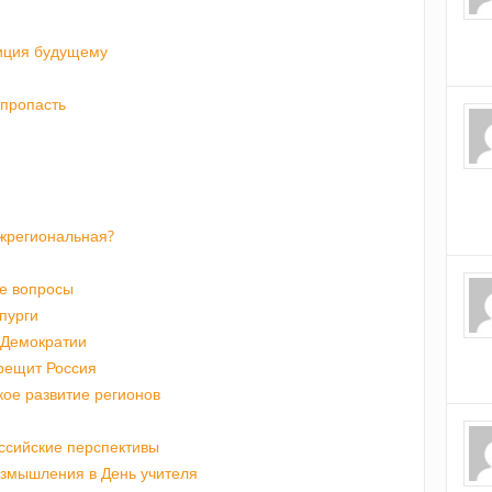
иция будущему
 пропасть
жрегиональная?
е вопросы
пурги
 Демократии
Трещит Россия
кое развитие регионов
ссийские перспективы
азмышления в День учителя