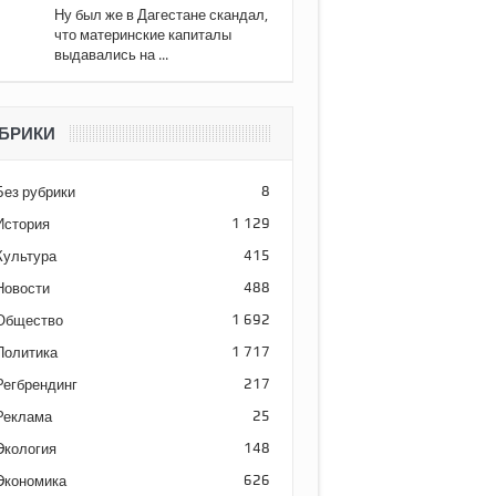
Ну был же в Дагестане скандал,
что материнские капиталы
выдавались на ...
БРИКИ
Без рубрики
8
История
1 129
Культура
415
Новости
488
Общество
1 692
Политика
1 717
Регбрендинг
217
Реклама
25
Экология
148
Экономика
626