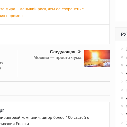
го мира – меньший риск, чем ее сохранение
ких перемен
РУ
Следующая
Москва — просто чума
их
в
рг
ниринговой компании, автор более 100 статей о
лизации России