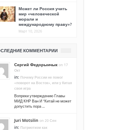
Может ли Россия учить
мир «человеческой
морали и
международному праву»?
Март 10, 2026
СЛЕДНИЕ КОММЕНТАРИИ
Сергий Федорынчык
on 17
Окт
in:
Почему России не помог
«поворот на Восток», или у Китая
своя игра
Вопреки утверждению Главы
МИД КНР Ван И "Китай не может
допустить пора ...
Juri Motsilin
on 20 Сен
in:
Патриотизм как