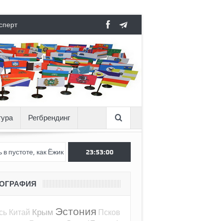
сперт
тура
Регбрендинг
 как Ёжик в тумане
Как пригожинский мятеж опередил свое врем
23:53:01
ЕОГРАФИЯ
Эстония
Крым
сь
Китай
Псков