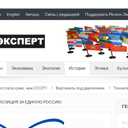
е
English
Авторы
Связь с редакцией
Поддержать Регион.Эк
о
Экономика
Экология
История
Этника
Куль
же, чем СССР?
Вертикаль под давлением
Тоннель в пустоте,
ПОЗИЦИЯ ЗА ЕДИНУЮ РОССИЮ
Г
Ру