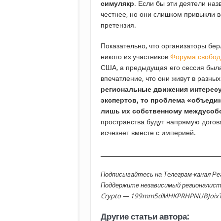
симулякр
. Если бы эти деятели на
честнее, но они слишком привыкли 
претензия.
Показательно, что организаторы бе
никого из участников
Форума свобод
США, а предыдущая его сессия была
впечатление, что они живут в разны
региональные движения интересу
экспертов, то проблема «объеди
лишь их собственному междусоб
пространства будут напрямую догов
исчезнет вместе с империей.
________________________________________
Подписывайтесь на Телеграм-канал Р
Поддержите независимый регионалис
Crypto — 199mm5dMHKPRHPNUBJoix
Другие статьи автора: