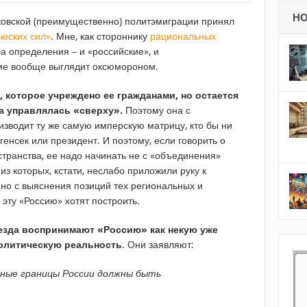
Н
ковской (преимущественно) политэмиграции принял
ческих сил»
. Мне, как стороннику
рациональных
а определения – и «российские», и
ние вообще выглядит оксюмороном.
, которое учреждено ее гражданами, но остается
а управлялась «сверху».
Поэтому она с
изводит ту же самую имперскую матрицу, кто бы ни
генсек или президент. И поэтому, если говорить о
транства, ее надо начинать не с «объединения»
из которых, кстати, неслабо приложили руку к
но с выяснения позиций тех региональных и
 эту «Россию» хотят построить.
езда воспринимают «Россию» как некую уже
олитическую реальность
. Они заявляют:
ные границы России должны быть