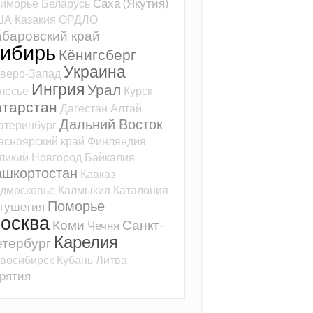
Саха (Якутия)
иморье
Беларусь
ША
Казакия
ОРДЛО
баровский край
ибирь
Кёнигсберг
Украина
веро-Запад
Ингрия
Урал
лесье
Курск
атарстан
Дагестан
Алтай
Дальний Восток
атеринбург
асноярский край
Финляндия
ликий Новгород
Байкалия
ашкортостан
Кавказ
дмосковье
Калмыкия
Каталония
Поморье
гушетия
осква
Коми
Санкт-
Чечня
Карелия
тербург
восибирск
Кубань
Литва
рятия