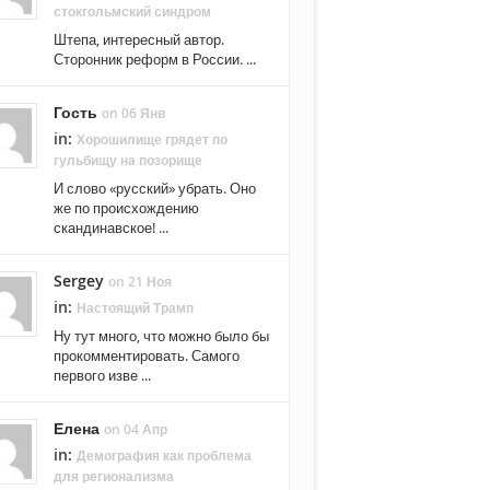
стокгольмский синдром
Штепа, интересный автор.
Сторонник реформ в России. ...
Гость
on 06 Янв
in:
Хорошилище грядет по
гульбищу на позорище
И слово «русский» убрать. Оно
же по происхождению
скандинавское! ...
Sergey
on 21 Ноя
in:
Настоящий Трамп
Ну тут много, что можно было бы
прокомментировать. Самого
первого изве ...
Елена
on 04 Апр
in:
Демография как проблема
для регионализма