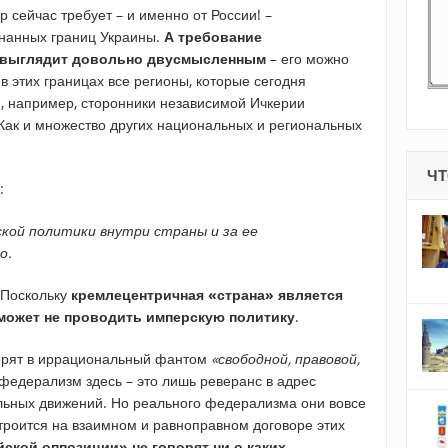
 сейчас требует – и именно от России! –
нанных границ Украины.
А требование
 выглядит довольно двусмысленным
– его можно
в этих границах все регионы, которые сегодня
и, например, сторонники независимой Ичкерии
 Как и множество других национальных и региональных
ЧТ
:
кой политики внутри страны и за ее
о.
 Поскольку
кремлецентричная «страна» является
 может не проводить имперскую политику
.
ерят в иррациональный фантом
«свободной, правовой,
федерализм здесь – это лишь реверанс в адрес
льных движений. Но реального федерализма они вовсе
строится на взаимном и равноправном договоре этих
ской оппозиции» не говорят ни о каких