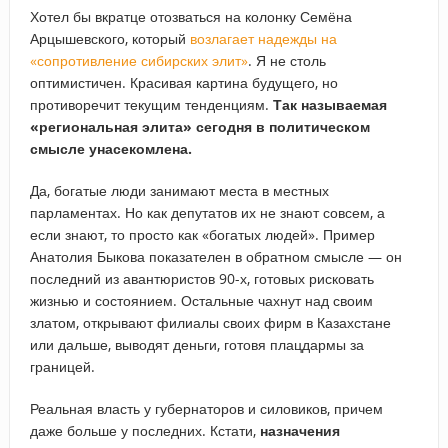
Хотел бы вкратце отозваться на колонку Семёна
Арцышевского, который
возлагает надежды на
«сопротивление сибирских элит»
. Я не столь
оптимистичен. Красивая картина будущего, но
противоречит текущим тенденциям.
Так называемая
«региональная элита» сегодня в политическом
смысле унасекомлена.
Да, богатые люди занимают места в местных
парламентах. Но как депутатов их не знают совсем, а
если знают, то просто как «богатых людей». Пример
Анатолия Быкова показателен в обратном смысле — он
последний из авантюристов 90-х, готовых рисковать
жизнью и состоянием. Остальные чахнут над своим
златом, открывают филиалы своих фирм в Казахстане
или дальше, выводят деньги, готовя плацдармы за
границей.
Реальная власть у губернаторов и силовиков, причем
даже больше у последних. Кстати,
назначения