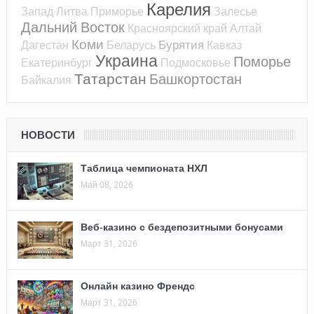
Карелия
Запад
Литва
Приморье
Залесье
Дальний Восток
Красноярский край
Алтай
Коми
Бурятия
Дагестан
Беларусь
Кавказ
Украина
Поморье
Екатеринбург
Подмосковье
Татарстан
Башкортостан
Байкалия
НОВОСТИ
Таблица чемпионата НХЛ
Май 08, 2026
Веб-казино с бездепозитными бонусами
Март 31, 2026
Онлайн казино Френдс
Март 31, 2026