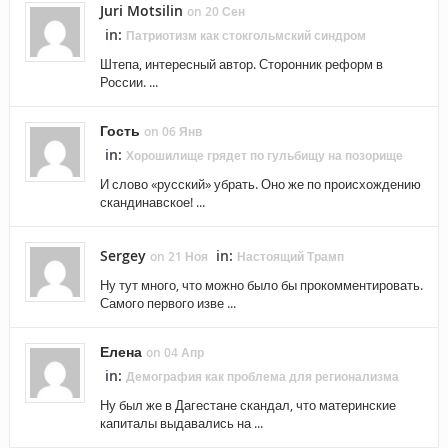
Juri Motsilin
on 20 Сен
in:
Патриотизм как стокгольмский синдром
Штепа, интересный автор. Сторонник реформ в
России. ...
Гость
on 06 Янв
in:
Хорошилище грядет по гульбищу на позорище
И слово «русский» убрать. Оно же по происхождению
скандинавское! ...
Sergey
in:
on 21 Ноя
Настоящий Трамп
Ну тут много, что можно было бы прокомментировать.
Самого первого изве ...
Елена
on 04 Апр
in:
Демография как проблема для регионализма
Ну был же в Дагестане скандал, что материнские
капиталы выдавались на ...