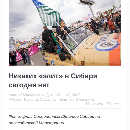
Никаких «элит» в Сибири
сегодня нет
Алексей Мананников
Дата:
Июнь 02, 2022
Рубрика:
Новости
,
Общество
,
Политика
,
Экономика
Печать
Email
Фото: флаг Соединенных Штатов Сибири на
новосибирской Монстрации