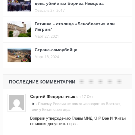
день убийства Бориса Немцова
Февраль 27, 2017
Гатчина – столица «Ленобласти» или
Ингрии?
Март 27, 2021
Страна-самоубийца
Март 18, 2024
ПОСЛЕДНИЕ КОММЕНТАРИИ
Сергий Федорынчык
on 17 Окт
in:
Почему России не помог «поворот на Восток»,
или у Китая своя игра
Вопреки утверждению Главы МИД КНР Ван И "Китай
не может допустить пора ...