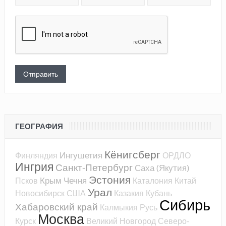
ГЕОГРАФИЯ
Кёнигсберг
Ингушетия
Финляндия
ОРДЛО
Ингрия
Санкт-Петербург
Саха (Якутия)
Эстония
Крым
Чечня
Псков
Каталония
Китай
Урал
Новосибирск
США
Казакия
Кубань
Сибирь
Хабаровский край
Калмыкия
Русь
Москва
Курск
Великий Новгород
Северо-