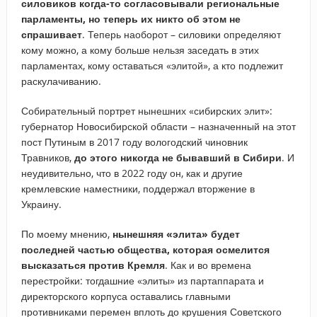
силовиков когда-то согласовывали региональные
парламенты, но теперь их никто об этом не
спрашивает
. Теперь наоборот – силовики определяют
кому можно, а кому больше нельзя заседать в этих
парламентах, кому оставаться «элитой», а кто подлежит
раскулачиванию.
Собирательный портрет нынешних «сибирских элит»:
губернатор Новосибирской области – назначенный на этот
пост Путиным в 2017 году вологодский чиновник
Травников,
до этого никогда не бывавший в Сибири
. И
неудивительно, что в 2022 году он, как и другие
кремлевские наместники, поддержал вторжение в
Украину.
По моему мнению,
нынешняя «элита» будет
последней частью общества, которая осмелится
высказаться против Кремля
. Как и во времена
перестройки: тогдашние «элиты» из партаппарата и
директорского корпуса оставались главными
противниками перемен вплоть до крушения Советского