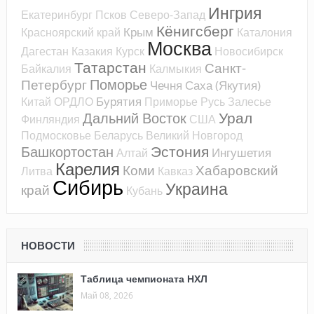
Ингрия
Екатеринбург
Псков
Северо-Запад
Кёнигсберг
Крым
Красноярский край
Каталония
Москва
Дагестан
Казакия
Курск
Новосибирск
Татарстан
Санкт-
Байкалия
Калмыкия
Поморье
Петербург
Чечня
Саха (Якутия)
Бурятия
Китай
ОРДЛО
Приморье
Русь
Залесье
Урал
Дальний Восток
Финляндия
США
Подмосковье
Беларусь
Великий Новгород
Эстония
Башкортостан
Ингушетия
Алтай
Карелия
Коми
Хабаровский
Литва
Кавказ
Сибирь
Украина
край
Кубань
НОВОСТИ
Таблица чемпионата НХЛ
Май 08, 2026