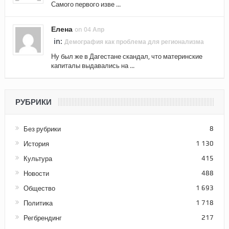
Самого первого изве ...
Елена
on 04 Апр
in:
Демография как проблема для регионализма
Ну был же в Дагестане скандал, что материнские
капиталы выдавались на ...
РУБРИКИ
Без рубрики
8
История
1 130
Культура
415
Новости
488
Общество
1 693
Политика
1 718
Регбрендинг
217