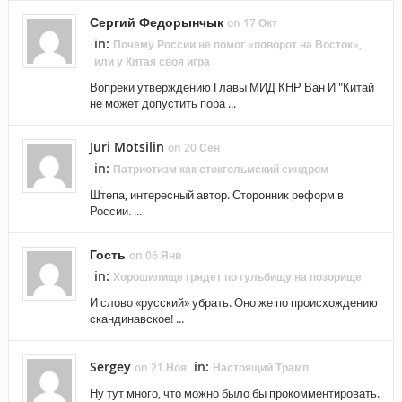
Сергий Федорынчык
on 17 Окт
in:
Почему России не помог «поворот на Восток»,
или у Китая своя игра
Вопреки утверждению Главы МИД КНР Ван И "Китай
не может допустить пора ...
Juri Motsilin
on 20 Сен
in:
Патриотизм как стокгольмский синдром
Штепа, интересный автор. Сторонник реформ в
России. ...
Гость
on 06 Янв
in:
Хорошилище грядет по гульбищу на позорище
И слово «русский» убрать. Оно же по происхождению
скандинавское! ...
Sergey
in:
on 21 Ноя
Настоящий Трамп
Ну тут много, что можно было бы прокомментировать.