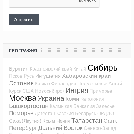
ГЕОГРАФИЯ
Сибирь
Бурятия
Красноярский край
Китай
Хабаровский край
Ингушетия
Псков
Русь
Эстония
Кавказ
Финляндия
Подмосковье
Алтай
Ингрия
Курск
США
Новосибирск
Приморье
Москва
Украина
Коми
Каталония
Башкортостан
Калмыкия
Байкалия
Залесье
Поморье
Дагестан
Казакия
Беларусь
ОРДЛО
Татарстан
Санкт-
Саха (Якутия)
Крым
Чечня
Дальний Восток
Петербург
Северо-Запад