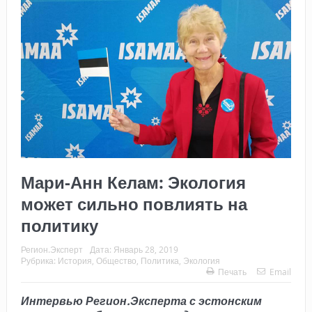
Мари-Анн Келам: Экология
может сильно повлиять на
политику
Регион.Эксперт
Дата:
Январь 28, 2019
Рубрика:
История
,
Общество
,
Политика
,
Экология
Печать
Email
Интервью Регион.Эксперта с эстонским