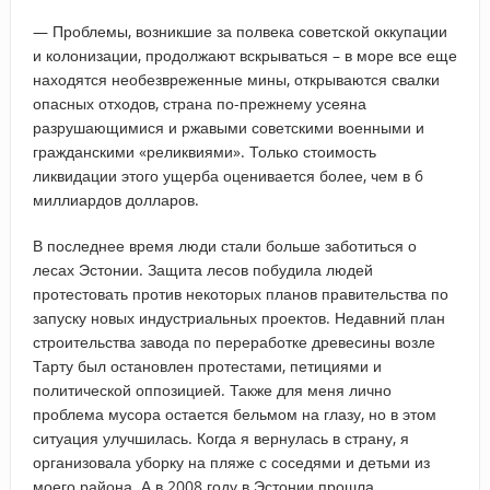
— Проблемы, возникшие за полвека советской оккупации
и колонизации, продолжают вскрываться – в море все еще
находятся необезвреженные мины, открываются свалки
опасных отходов, страна по-прежнему усеяна
разрушающимися и ржавыми советскими военными и
гражданскими «реликвиями». Только стоимость
ликвидации этого ущерба оценивается более, чем в 6
миллиардов долларов.
В последнее время люди стали больше заботиться о
лесах Эстонии. Защита лесов побудила людей
протестовать против некоторых планов правительства по
запуску новых индустриальных проектов. Недавний план
строительства завода по переработке древесины возле
Тарту был остановлен протестами, петициями и
политической оппозицией. Также для меня лично
проблема мусора остается бельмом на глазу, но в этом
ситуация улучшилась. Когда я вернулась в страну, я
организовала уборку на пляже с соседями и детьми из
моего района. А в 2008 году в Эстонии прошла