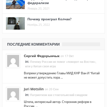
федерализм
Январь 20, 2021
Почему проиграл Колчак?
Ноябрь 25, 2022
ПОСЛЕДНИЕ КОММЕНТАРИИ
Сергий Федорынчык
on 17 Окт
in:
Почему России не помог «поворот на Восток»,
или у Китая своя игра
Вопреки утверждению Главы МИД КНР Ван И "Китай
не может допустить пора ...
Juri Motsilin
on 20 Сен
in:
Патриотизм как стокгольмский синдром
Штепа, интересный автор. Сторонник реформ в
России. ...