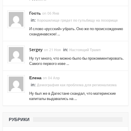
Гость
on 06 Янв
in:
Хорошилище грядет по гульбищу на позорище
И слово «русский» убрать. Оно же по происхождению
скандинавское! ...
Sergey
in:
on 21 Ноя
Настоящий Трамп
Ну тут много, что можно было бы прокомментировать.
Самого первого изве ...
Елена
on 04 Апр
in:
Демография как проблема для регионализма
Ну был же в Дагестане скандал, что материнские
капиталы выдавались на ...
РУБРИКИ