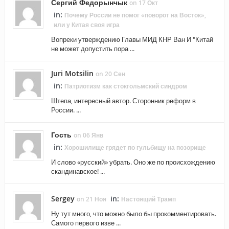
Сергий Федорынчык
on 17 Окт
in:
Почему России не помог «поворот на Восток»,
или у Китая своя игра
Вопреки утверждению Главы МИД КНР Ван И "Китай
не может допустить пора ...
Juri Motsilin
on 20 Сен
in:
Патриотизм как стокгольмский синдром
Штепа, интересный автор. Сторонник реформ в
России. ...
Гость
on 06 Янв
in:
Хорошилище грядет по гульбищу на позорище
И слово «русский» убрать. Оно же по происхождению
скандинавское! ...
Sergey
in:
on 21 Ноя
Настоящий Трамп
Ну тут много, что можно было бы прокомментировать.
Самого первого изве ...