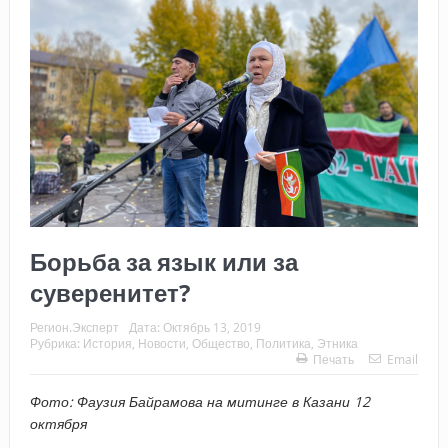
Борьба за язык или за
суверенитет?
Регион.Эксперт
Дата:
Октябрь 13, 2019
Рубрика:
История
,
Новости
,
Общество
,
Политика
,
Этника
Печать
Email
Фото: Фаузия Байрамова на митинге в Казани 12
октября