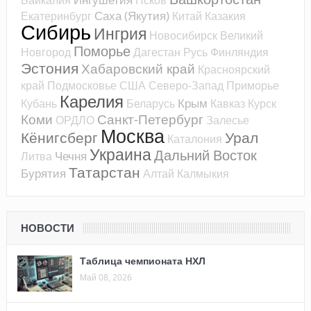
Саха (Якутия)
Екатеринбург
Китай
Казакия
Сибирь
Ингрия
Новосибирск
Великий
Поморье
Новгород
Дагестан
Русь
Финляндия
Эстония
Хабаровский край
Красноярский
край
Подмосковье
США
Северо-Запад
Приморье
Карелия
Крым
Кубань
Беларусь
Кавказ
Курск
Коми
Санкт-Петербург
ОРДЛО
Залесье
Москва
Кёнигсберг
Урал
Каталония
Украина
Дальний Восток
Чечня
Литва
Татарстан
Бурятия
Алтай
Калмыкия
НОВОСТИ
Таблица чемпионата НХЛ
Май 08, 2026