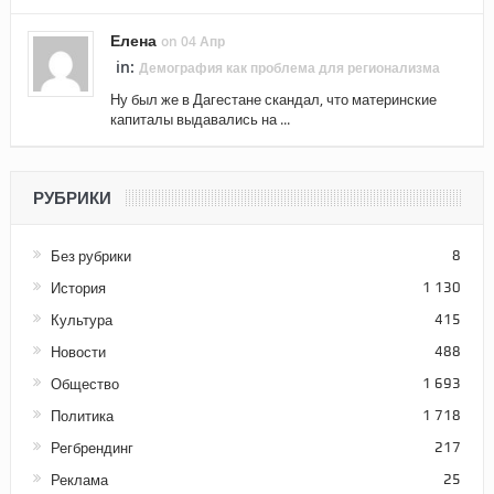
Елена
on 04 Апр
in:
Демография как проблема для регионализма
Ну был же в Дагестане скандал, что материнские
капиталы выдавались на ...
РУБРИКИ
Без рубрики
8
История
1 130
Культура
415
Новости
488
Общество
1 693
Политика
1 718
Регбрендинг
217
Реклама
25