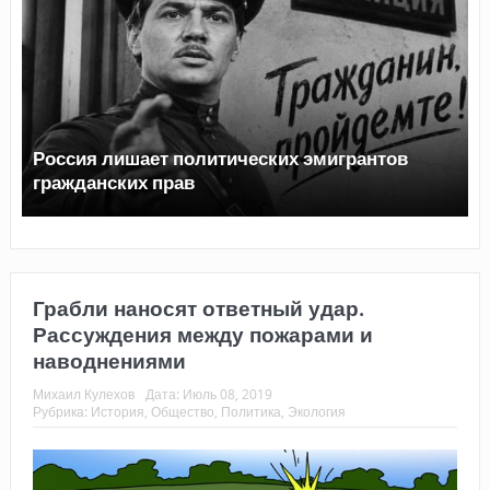
Топливный кризис в России
Грабли наносят ответный удар.
Рассуждения между пожарами и
наводнениями
Михаил Кулехов
Дата:
Июль 08, 2019
Рубрика:
История
,
Общество
,
Политика
,
Экология