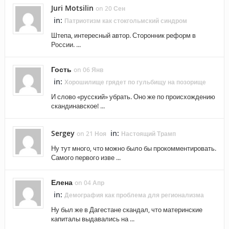
Juri Motsilin
on 20 Сен
in:
Патриотизм как стокгольмский синдром
Штепа, интересный автор. Сторонник реформ в
России. ...
Гость
on 06 Янв
in:
Хорошилище грядет по гульбищу на позорище
И слово «русский» убрать. Оно же по происхождению
скандинавское! ...
Sergey
in:
on 21 Ноя
Настоящий Трамп
Ну тут много, что можно было бы прокомментировать.
Самого первого изве ...
Елена
on 04 Апр
in:
Демография как проблема для регионализма
Ну был же в Дагестане скандал, что материнские
капиталы выдавались на ...