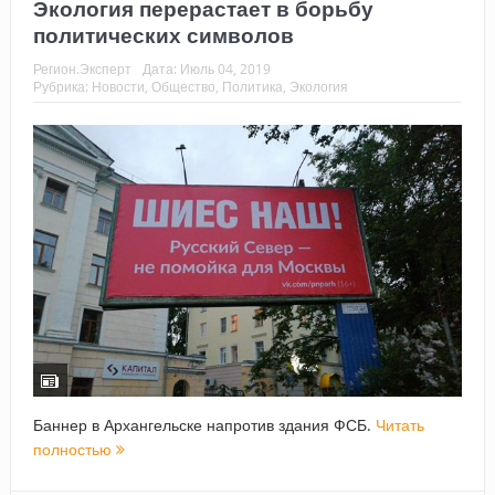
Экология перерастает в борьбу
политических символов
Регион.Эксперт
Дата:
Июль 04, 2019
Рубрика:
Новости
,
Общество
,
Политика
,
Экология
Баннер в Архангельске напротив здания ФСБ.
Читать
полностью