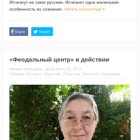
Исчезнут не сами русские. Исчезнет одна маленькая
особенность их сознания.
Читать полностью
Share
Tweet
«Феодальный центр» в действии
Михаил Фельдман
Дата:
Июль 05, 2019
Рубрика:
История
,
Общество
,
Политика
,
Экология
,
Экономика