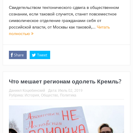
Свидетельством тектонического сдвига в общественном
сознании, если таковой случится, станет повсеместное
символическое отделение гражданами себя от
российской власти, от Москвы как таковой,...
Читать
полностью
Share
Tweet
Что мешает регионам одолеть Кремль?
Даниил Коцюбинский
Дата:
Июль 02, 2019
Рубрика:
История
,
Общество
,
Политика