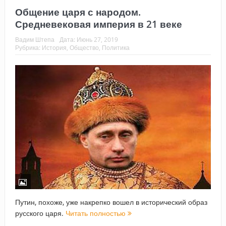
Общение царя с народом.
Средневековая империя в 21 веке
Вадим Штепа
Дата:
Июнь 27, 2019
Рубрика:
История
,
Общество
,
Политика
Путин, похоже, уже накрепко вошел в исторический образ
русского царя.
Читать полностью