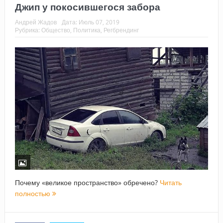
Джип у покосившегося забора
Андрей Жадов
Дата:
Июль 07, 2019
Рубрика:
Общество
,
Политика
,
Регбрендинг
Почему «великое пространство» обречено?
Читать
полностью