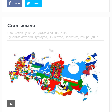
Share
Tweet
Своя земля
Станислав Гущенко
Дата:
Июль 06, 2019
Рубрика:
История
,
Культура
,
Общество
,
Политика
,
Регбрендинг