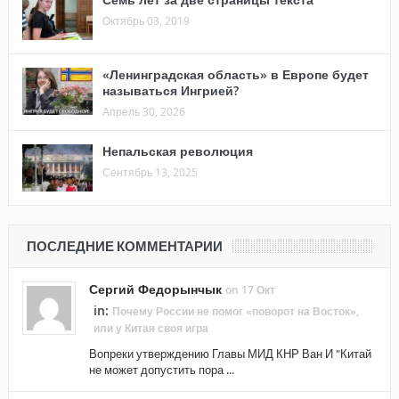
Октябрь 03, 2019
«Ленинградская область» в Европе будет
называться Ингрией?
Апрель 30, 2026
Непальская революция
Сентябрь 13, 2025
ПОСЛЕДНИЕ КОММЕНТАРИИ
Сергий Федорынчык
on 17 Окт
in:
Почему России не помог «поворот на Восток»,
или у Китая своя игра
Вопреки утверждению Главы МИД КНР Ван И "Китай
не может допустить пора ...