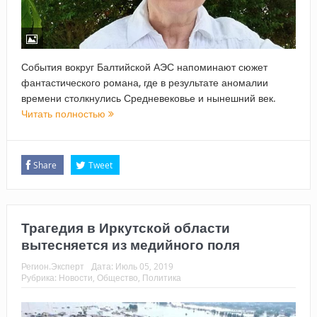
События вокруг Балтийской АЭС напоминают сюжет
фантастического романа, где в результате аномалии
времени столкнулись Средневековье и нынешний век.
Читать полностью
Share
Tweet
Трагедия в Иркутской области
вытесняется из медийного поля
Регион.Эксперт
Дата:
Июль 05, 2019
Рубрика:
Новости
,
Общество
,
Политика