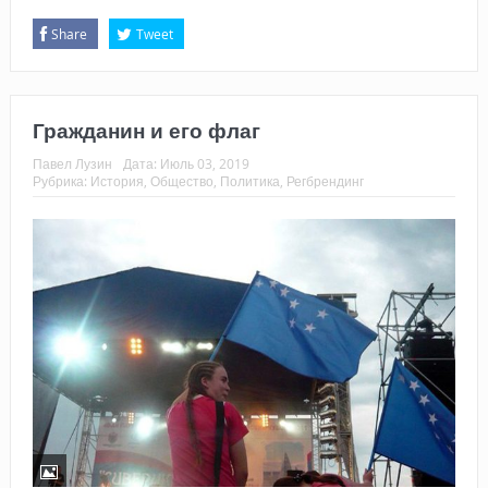
Share
Tweet
Гражданин и его флаг
Павел Лузин
Дата:
Июль 03, 2019
Рубрика:
История
,
Общество
,
Политика
,
Регбрендинг