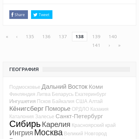
Share
Tweet
«
‹
135
136
137
138
139
140
141
›
»
ГЕОГРАФИЯ
Дальний Восток
Коми
Подмосковье
Финляндия
Литва
Беларусь
Екатеринбург
Ингушетия
Псков
Байкалия
США
Алтай
Кёнигсберг
Поморье
ОРДЛО
Казакия
Санкт-Петербург
Каталония
Залесье
Сибирь
Карелия
Красноярский край
Москва
Ингрия
Великий Новгород