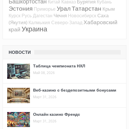
Башкортостан
Бурятия
Китай
Кавказ
Кубань
Эстония
Урал
Татарстан
Крым
Приморье
Чечня
Саха
Курск
Русь
Дагестан
Новосибирск
Хабаровский
(Якутия)
Калмыкия
Северо-Запад
Украина
край
НОВОСТИ
Таблица чемпионата НХЛ
Май 08, 2026
Веб-казино с бездепозитными бонусами
Март 31, 2026
Онлайн казино Френдс
Март 31, 2026