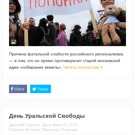
Причина фатальной слабости российского регионализма
— в том, что он прямо противоречит старой московской
идее «собирания земель».
Читать полностью
Share
Tweet
День Уральской Свободы
Дмитрий Сарутов
Дата:
Июль 01, 2019
Рубрика:
История
,
Общество
,
Политика