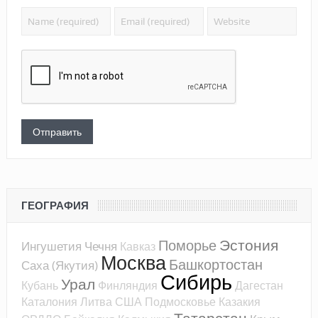
ГЕОГРАФИЯ
Эстония
Поморье
Ингушетия
Чечня
Кавказ
Москва
Башкортостан
Саха (Якутия)
Сибирь
Урал
Кубань
Финляндия
Дагестан
Каталония
Литва
США
Подмосковье
Казакия
Татарстан