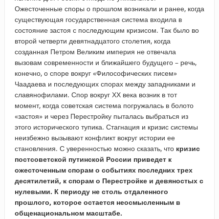
Ожесточенные споры о прошлом возникали и ранее, когда
существующая государственная система входила в
состояние застоя с последующим кризисом. Так было во
второй четверти девятнадцатого столетия, когда
созданная Петром Великим империя не отвечала
вызовам современности и ближайшего будущего – речь,
конечно, о споре вокруг «Философических писем»
Чаадаева и последующих спорах между западниками и
славянофилами. Спор вокруг ХХ века возник в тот
момент, когда советская система погружалась в болото
«застоя» и через Перестройку пыталась выбраться из
этого исторического тупика. Стагнация и кризис системы
неизбежно вызывают конфликт вокруг истории ее
становления. С уверенностью можно сказать, что
кризис
постсоветской путинской России приведет к
ожесточенным спорам о событиях последних трех
десятилетий, к спорам о Перестройке и девяностых с
нулевыми. К периоду не столь отдаленного
прошлого, которое остается неосмысленным в
общенациональном масштабе.