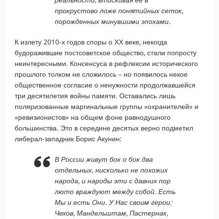
прокрустово ложе понятийных сеток,
порожденных минувшими эпохами.
К излету 2010-х годов споры о ХХ веке, некогда
будоражившие постсоветское общество, стали попросту
неинтересными. Консенсуса в рефлексии исторического
прошлого толком не сложилось – но появилось некое
общественное согласие о ненужности продолжавшейся
три десятилетия войны памяти. Оставались лишь
поляризованные маргинальные группы «охранителей» и
«ревизионистов» на общем фоне равнодушного
большинства. Это в середине десятых верно подметил
либерал-западник Борис Акунин:
В России живут бок о бок два
отдельных, нисколько не похожих
народа, и народы эти с давних пор
люто враждуют между собой. Есть
Мы и есть Они. У Нас своим герои:
Чехов, Мандельштам, Пастернак,