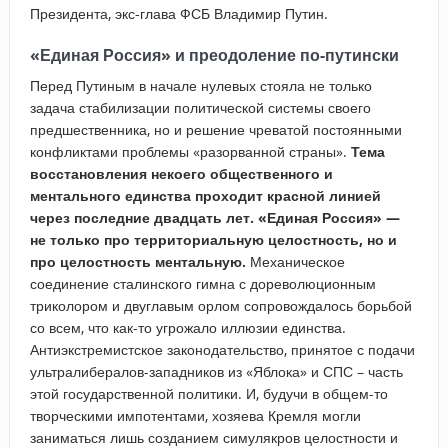
Президента, экс-глава ФСБ Владимир Путин.
«Единая Россия» и преодоление по-путински
Перед Путиным в начале нулевых стояла не только
задача стабилизации политической системы своего
предшественника, но и решение чреватой постоянными
конфликтами проблемы «разорванной страны».
Тема
восстановления некоего общественного и
ментального единства проходит красной линией
через последние двадцать лет. «Единая Россия» —
не только про территориальную целостность, но и
про целостность ментальную.
Механическое
соединение сталинского гимна с дореволюционным
триколором и двуглавым орлом сопровождалось борьбой
со всем, что как-то угрожало иллюзии единства.
Антиэкстремистское законодательство, принятое с подачи
ультралибералов-западников из «Яблока» и СПС – часть
этой государственной политики. И, будучи в общем-то
творческими импотентами, хозяева Кремля могли
заниматься лишь созданием симулякров целостности и