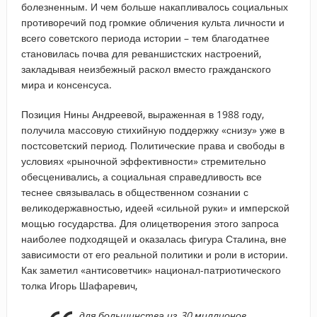
болезненным. И чем больше накапливалось социальных
противоречий под громкие обличения культа личности и
всего советского периода истории – тем благодатнее
становилась почва для реваншистских настроений,
закладывая неизбежный раскол вместо гражданского
мира и консенсуса.
Позиция Нины Андреевой, выраженная в 1988 году,
получила массовую стихийную поддержку «снизу» уже в
постсоветский период. Политические права и свободы в
условиях «рыночной эффективности» стремительно
обесценивались, а социальная справедливость все
теснее связывалась в общественном сознании с
великодержавностью, идеей «сильной руки» и имперской
мощью государства. Для олицетворения этого запроса
наиболее подходящей и оказалась фигура Сталина, вне
зависимости от его реальной политики и роли в истории.
Как заметил «антисоветчик» национал-патриотического
толка Игорь Шафаревич,
для большинства из 30 миллионов,