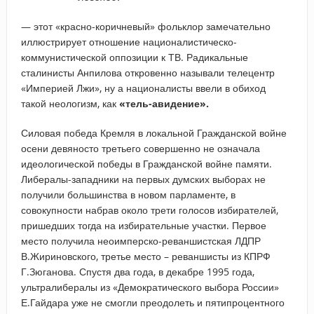
— этот «красно-коричневый» фольклор замечательно
иллюстрирует отношение националистическо-
коммунистической оппозиции к ТВ. Радикальные
сталинисты Анпилова откровенно называли телецентр
«Империей Лжи», ну а националисты ввели в обиход
такой неологизм, как
«тель-авидение».
Силовая победа Кремля в локальной Гражданской войне
осени девяносто третьего совершенно не означала
идеологической победы в Гражданской войне памяти.
Либералы-западники на первых думских выборах не
получили большинства в новом парламенте, в
совокупности набрав около трети голосов избирателей,
пришедших тогда на избирательные участки. Первое
место получила неоимперско-реваншистская ЛДПР
В.Жириновского, третье место – реваншисты из КПРФ
Г.Зюганова. Спустя два года, в декабре 1995 года,
ультралибералы из «Демократического выбора России»
Е.Гайдара уже не смогли преодолеть и пятипроцентного