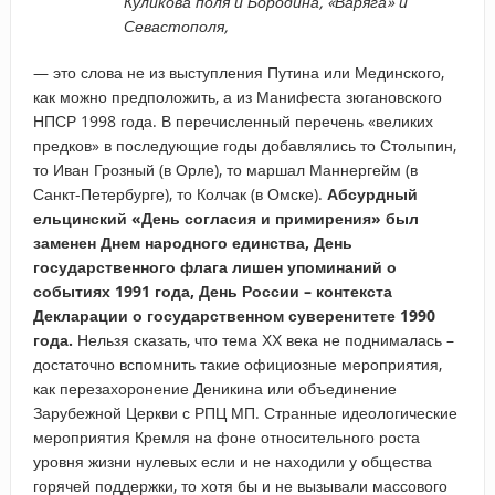
Куликова поля и Бородина, «Варяга» и
Севастополя,
— это слова не из выступления Путина или Мединского,
как можно предположить, а из Манифеста зюгановского
НПСР 1998 года. В перечисленный перечень «великих
предков» в последующие годы добавлялись то Столыпин,
то Иван Грозный (в Орле), то маршал Маннергейм (в
Санкт-Петербурге), то Колчак (в Омске).
Абсурдный
ельцинский «День согласия и примирения» был
заменен Днем народного единства, День
государственного флага лишен упоминаний о
событиях 1991 года, День России – контекста
Декларации о государственном суверенитете 1990
года.
Нельзя сказать, что тема ХХ века не поднималась –
достаточно вспомнить такие официозные мероприятия,
как перезахоронение Деникина или объединение
Зарубежной Церкви с РПЦ МП. Странные идеологические
мероприятия Кремля на фоне относительного роста
уровня жизни нулевых если и не находили у общества
горячей поддержки, то хотя бы и не вызывали массового