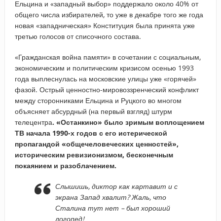
Ельцина и «западный выбор» поддержало около 40% от
общего числа избирателей, то уже в декабре того же года
новая «западническая» Конституция была принята уже
третью голосов от списочного состава.
«Гражданская война памяти» в сочетании с социальным,
экономическим и политическим кризисом осенью 1993
года выплеснулась на московские улицы уже «горячей»
фазой. Острый ценностно-мировоззренческий конфликт
между сторонниками Ельцина и Руцкого во многом
объясняет абсурдный (на первый взгляд) штурм
телецентра
. «Останкино» было зримым воплощением
ТВ начала 1990-х годов с его истерической
пропагандой «общечеловеческих ценностей»,
историческим ревизионизмом, бесконечным
покаянием и разоблачением.
Слышишь, диктор как картавит и с
экрана Запад хвалит? Жаль, что
Сталина тут нет – был хороший
логопед!