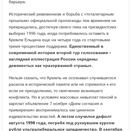
барьера.
Исторический ревизионизм и борьба с «тоталитарным
прошлым» официальной пропаганды тем временем не
прекращались, достигнув своего пика на президентских
выборах 1996 года, когда потребовалось оставить в
Кремле Ельцина еще на четыре года со стартовыми
тремя процентами поддержки.
Единственный в
современной истории второй тур голосования –
наглядная иллюстрация России середины
девяностых как «разорванной страны».
Нельзя сказать, что Кремль не осознавал случившегося
раскола в исторической памяти или не стремился к его
если не преодолению, то смягчению возникшего
конфликта. Но в условиях массовых невыплат пенсий и
зарплат объявление 7 ноября «Днем согласия и
примирения» воспринималось как циничное
издевательство властей.
А потом случился дефолт
августа 1998 года, погребя под рухнувшим курсом
рубля ультралиберальное западничество. В сентября