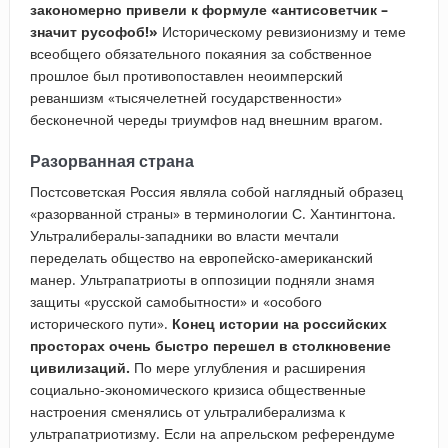
закономерно привели к формуле «антисоветчик –
значит русофоб!»
Историческому ревизионизму и теме
всеобщего обязательного покаяния за собственное
прошлое был противопоставлен неоимперский
реваншизм «тысячелетней государственности»
бесконечной череды триумфов над внешним врагом.
Разорванная страна
Постсоветская Россия являла собой наглядный образец
«разорванной страны» в терминологии С. Хантингтона.
Ультралибералы-западники во власти мечтали
переделать общество на европейско-американский
манер. Ультрапатриоты в оппозиции подняли знамя
защиты «русской самобытности» и «особого
исторического пути».
Конец истории на российских
просторах очень быстро перешел в столкновение
цивилизаций.
По мере углубления и расширения
социально-экономического кризиса общественные
настроения сменялись от ультралиберализма к
ультрапатриотизму. Если на апрельском референдуме