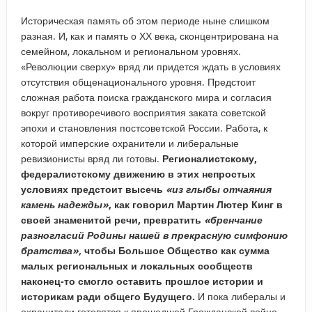
Историческая память об этом периоде ныне слишком
разная. И, как и память о ХХ века, сконцентрирована на
семейном, локальном и региональном уровнях.
«Революции сверху» вряд ли придется ждать в условиях
отсутствия общенационального уровня. Предстоит
сложная работа поиска гражданского мира и согласия
вокруг противоречивого восприятия заката советской
эпохи и становления постсоветской России. Работа, к
которой имперские охранители и либеральные
ревизионисты вряд ли готовы.
Регионалистскому,
федералистскому движению в этих непростых
условиях предстоит высечь
«из глыбы отчаяния
камень надежды»
, как говорил Мартин Лютер Кинг в
своей знаменитой речи, превратить
«бренчание
разногласий Родины нашей в прекрасную симфонию
братства»,
чтобы Большое Общество как сумма
малых региональных и локальных сообществ
наконец-то смогло оставить прошлое истории и
историкам ради общего Будущего.
И пока либералы и
охранители готовятся к прошедшей Гражданской войне