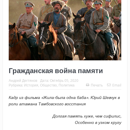
Гражданская война памяти
Андрей Дегтянов
Дата:
Октябрь 05, 2020
Рубрика:
История
,
Общество
,
Политика
Печать
Email
Кадр из фильма «Жила-была одна баба». Юрий Шевчук в
роли атамана Тамбовского восстания
Долгая память хуже, чем сифилис,
Особенно в узком кругу