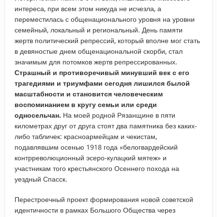
интереса, при всем этом никуда не исчезла, а
переместилась с общенационального уровня на уровни
семейный, локальный и региональный. День памяти
жертв политический репрессий, который вполне мог стать
в девяностые днем общенациональной скорби, стал
значимым для потомков жертв репрессированных.
Страшный и противоречивый минувший век с его
трагедиями и триумфами сегодня лишился былой
масштабности и становится человеческим
воспоминанием в кругу семьи или среди
односельчан.
На моей родной Рязанщине в пяти
километрах друг от друга стоят два памятника без каких-
либо табличек: красноармейцам и чекистам,
подавлявшим осенью 1918 года «белогвардейский
контрреволюционный эсеро-кулацкий мятеж» и
участникам того крестьянского Осеннего похода на
уездный Спасск.
Перестроечный проект формирования новой советской
идентичности в рамках Большого Общества через