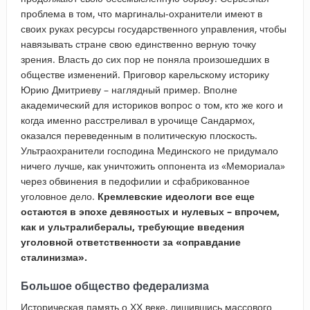
проблема в том, что маргиналы-охранители имеют в
своих руках ресурсы государственного управления, чтобы
навязывать стране свою единственно верную точку
зрения. Власть до сих пор не поняла произошедших в
обществе изменений. Приговор карельскому историку
Юрию Дмитриеву – наглядный пример. Вполне
академический для историков вопрос о том, кто же кого и
когда именно расстреливал в урочище Сандармох,
оказался переведенным в политическую плоскость.
Ультраохранители господина Мединского не придумало
ничего лучше, как уничтожить оппонента из «Мемориала»
через обвинения в педофилии и сфабрикованное
уголовное дело.
Кремлевские идеологи все еще
остаются в эпохе девяностых и нулевых – впрочем,
как и ультралибералы, требующие введения
уголовной ответственности за «оправдание
сталинизма».
Большое общество федерализма
Историческая память о ХХ веке, лишившись массового