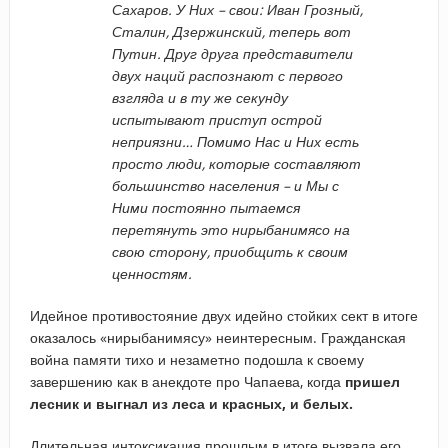
Сахаров. У Них – свои: Иван Грозный,
Сталин, Дзержинский, теперь вот
Путин. Друг друга представители
двух наций распознают с первого
взгляда и в ту же секунду
испытывают приступ острой
неприязни… Помимо Нас и Них есть
просто люди, которые составляют
большинство населения – и Мы с
Ними постоянно пытаемся
перетянуть это нирыбанимясо на
свою сторону, приобщить к своим
ценностям.
Идейное противостояние двух идейно стойких сект в итоге
оказалось «нирыбанимясу» неинтересным. Гражданская
война памяти тихо и незаметно подошла к своему
завершению как в анекдоте про Чапаева, когда
пришел
лесник и выгнал из леса и красных, и белых.
Длительная интоксикация прошлым в итоге вызвала его