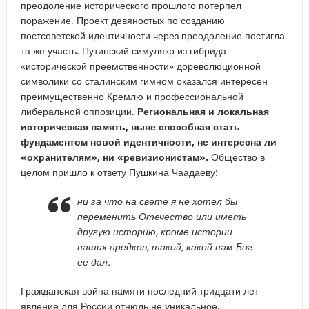
преодоление исторического прошлого потерпел
поражение. Проект девяностых по созданию
постсоветской идентичности через преодоление постигла
та же участь. Путинский симулякр из гибрида
«исторической преемственности» дореволюционной
символики со сталинским гимном оказался интересен
преимущественно Кремлю и профессиональной
либеральной оппозиции.
Региональная и локальная
историческая память, ныне способная стать
фундаментом новой идентичности, не интересна ли
«охранителям», ни «ревизионистам».
Общество в
целом пришло к ответу Пушкина Чаадаеву:
ни за что на свете я не хотел бы
переменить Отечество или иметь
другую историю, кроме истории
наших предков, такой, какой нам Бог
ее дал.
Гражданская война памяти последний тридцати лет –
явление для России отнюдь не уникальное.