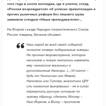
того года в холле колледжа, где я учился, стенд
«Россия возрождается» об успехах приватизации и
прочих рыночных реформ без лишнего шума
заменили стендом «Наши преподаватели»…
На Втором съезде Народно-патриотического Союза
России товарищ Зюганов объявил:
Наш народ во всей своей соборной
полноте отверг либеральные химеры.
Не признал мировоззрение, которое
насилием и ложью пытались навязать
ему «чикагские мальчики» и
русскоязычные банкиры. (…) И никто –
будь то Чингисхан или Мамай,
Наполеон или Гитлер, аналитики ЦРУ
или чикагские выкормыши – не в силах
перекроить русскую историю по
чужому образцу, сделать Москву –
Нью-Йорком, а Волгу – притоком