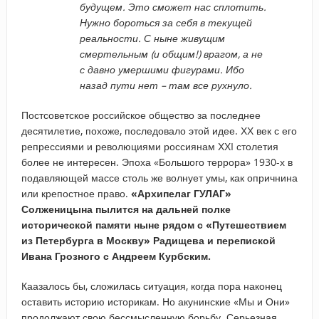
будущем. Это сможет нас сплотить.
Нужно бороться за себя в текущей
реальности. С ныне живущим
смертельным (и общим!) врагом, а не
с давно умершими фигурами. Ибо
назад пути нет – там все рухнуло.
Постсоветское российское общество за последнее
десятилетие, похоже, последовало этой идее. ХХ век с его
репрессиями и революциями россиянам ХХI столетия
более не интересен. Эпоха «Большого террора» 1930-х в
подавляющей массе столь же волнует умы, как опричнина
или крепостное право.
«Архипелаг ГУЛАГ»
Солженицына пылится на дальней полке
исторической памяти ныне рядом с «Путешествием
из Петербурга в Москву» Радищева и перепиской
Ивана Грозного с Андреем Курбским.
Каазалось бы, сложилась ситуация, когда пора наконец
оставить историю историкам. Но акунинские «Мы и Они»
продолжают свою бессмысленную борьбу. Серьезная