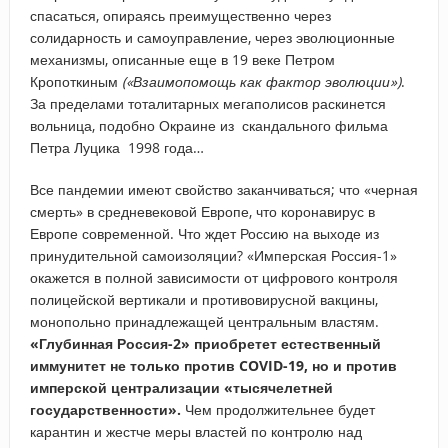
спасаться, опираясь преимущественно через
солидарность и самоуправление, через эволюционные
механизмы, описанные еще в 19 веке Петром
Кропоткиным
(«Взаимопомощь как фактор эволюции»)
.
За пределами тоталитарных мегаполисов раскинется
вольница, подобно Окраине из скандального фильма
Петра Луцика 1998 года…
Все пандемии имеют свойство заканчиваться; что «черная
смерть» в средневековой Европе, что коронавирус в
Европе современной. Что ждет Россию на выходе из
принудительной самоизоляции? «Имперская Россия-1»
окажется в полной зависимости от цифрового контроля
полицейской вертикали и противовирусной вакцины,
монопольно принадлежащей центральным властям.
«Глубинная Россия-2» приобретет естественный
иммунитет не только против
COVID
-19, но и против
имперской централизации «тысячелетней
государственности».
Чем продолжительнее будет
карантин и жестче меры властей по контролю над