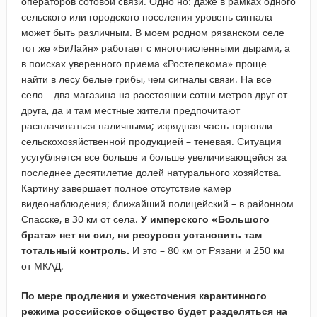
операторов сотовой связи. Одно но: даже в рамках одного
сельского или городского поселения уровень сигнала
может быть различным. В моем родном рязанском селе
тот же «БиЛайн» работает с многочисленными дырами, а
в поисках уверенного приема «Ростелекома» проще
найти в лесу белые грибы, чем сигналы связи. На все
село – два магазина на расстоянии сотни метров друг от
друга, да и там местные жители предпочитают
расплачиваться наличными; изрядная часть торговли
сельскохозяйственной продукцией – теневая. Ситуация
усугубляется все больше и больше увеличивающейся за
последнее десятилетие долей натурального хозяйства.
Картину завершает полное отсутствие камер
видеонаблюдения; ближайший полицейский – в районном
Спасске, в 30 км от села.
У имперского «Большого
брата» нет ни сил, ни ресурсов установить там
тотальный контроль.
И это – 80 км от Рязани и 250 км
от МКАД.
По мере продления и ужесточения карантинного
режима российское общество будет разделяться на