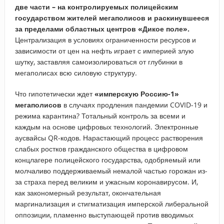
две части – на контролируемых полицейским
государством жителей мегаполисов и раскинувшееся
за пределами областных центров «Дикое поле».
Централизация в условиях ограниченности ресурсов и
зависимости от цен на нефть играет с империей злую
шутку, заставляя самоизолироваться от глубинки в
мегаполисах всю силовую структуру.
Что гипотетически ждет
«имперскую Россию-1»
мегаполисов
в случаях продления пандемии COVID-19 и
режима карантина? Тотальный контроль за всеми и
каждым на основе цифровых технологий. Электронные
аусвайсы QR-кодов. Нарастающий процесс растворения
слабых ростков гражданского общества в цифровом
концлагере полицейского государства, одобряемый или
молчаливо поддерживаемый немалой частью горожан из-
за страха перед великим и ужасным коронавирусом. И,
как закономерный результат, окончательная
маргинализация и стигматизация имперской либеральной
оппозиции, пламенно выступающей против вводимых