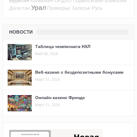
Бурятия
Калмыкия
ОРДЛО
Подмосковье
Байкалия
Урал
Дагестан
Приморье
Залесье
Русь
НОВОСТИ
Таблица чемпионата НХЛ
Май 08, 2026
Веб-казино с бездепозитными бонусами
Март 31, 2026
Онлайн казино Френдс
Март 31, 2026