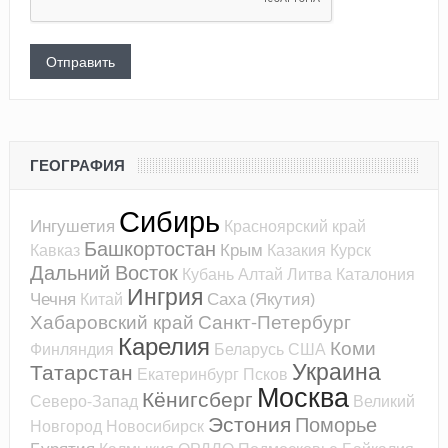
ГЕОГРАФИЯ
Сибирь
Ингушетия
Красноярский край
Башкортостан
Крым
Кавказ
Казакия
Курск
Дальний Восток
Кубань
Алтай
Литва
Каталония
Ингрия
Чечня
Саха (Якутия)
Китай
Хабаровский край
Санкт-Петербург
Карелия
Коми
Финляндия
Беларусь
США
Украина
Татарстан
Екатеринбург
Псков
Москва
Кёнигсберг
Северо-Запад
Великий
Эстония
Поморье
Новгород
Новосибирск