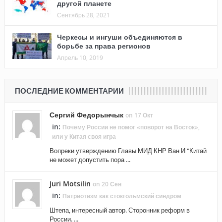
другой планете
Сентябрь 28, 2021
Черкесы и ингуши объединяются в
борьбе за права регионов
Апрель 10, 2019
ПОСЛЕДНИЕ КОММЕНТАРИИ
Сергий Федорынчык
on 17 Окт
in:
Почему России не помог «поворот на Восток»,
или у Китая своя игра
Вопреки утверждению Главы МИД КНР Ван И "Китай
не может допустить пора ...
Juri Motsilin
on 20 Сен
in:
Патриотизм как стокгольмский синдром
Штепа, интересный автор. Сторонник реформ в
России. ...