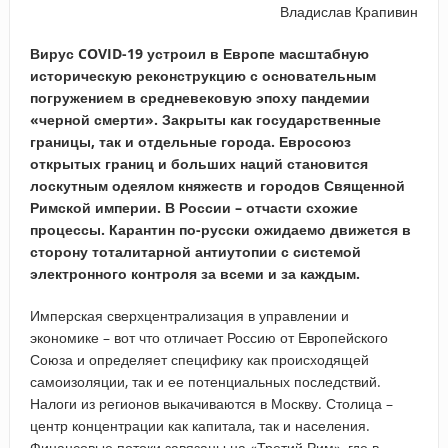
Владислав Крапивин
Вирус
COVID
-19 устроил в Европе масштабную
историческую реконструкцию с основательным
погружением в средневековую эпоху пандемии
«черной смерти». Закрыты как государственные
границы, так и отдельные города. Евросоюз
открытых границ и больших наций становится
лоскутным одеялом княжеств и городов Священной
Римской империи. В России – отчасти схожие
процессы. Карантин по-русски ожидаемо движется в
сторону тоталитарной антиутопии с системой
электронного контроля за всеми и за каждым.
Имперская сверхцентрализация в управлении и
экономике – вот что отличает Россию от Европейского
Союза и определяет специфику как происходящей
самоизоляции, так и ее потенциальных последствий.
Налоги из регионов выкачиваются в Москву. Столица –
центр концентрации как капитала, так и населения.
Финансовые потоки завязаны на «Третий Рим», где в