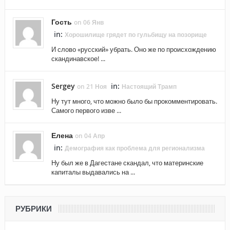
Гость
on 06 Янв
in:
Хорошилище грядет по гульбищу на позорище
И слово «русский» убрать. Оно же по происхождению
скандинавское! ...
Sergey
in:
on 21 Ноя
Настоящий Трамп
Ну тут много, что можно было бы прокомментировать.
Самого первого изве ...
Елена
on 04 Апр
in:
Демография как проблема для регионализма
Ну был же в Дагестане скандал, что материнские
капиталы выдавались на ...
РУБРИКИ