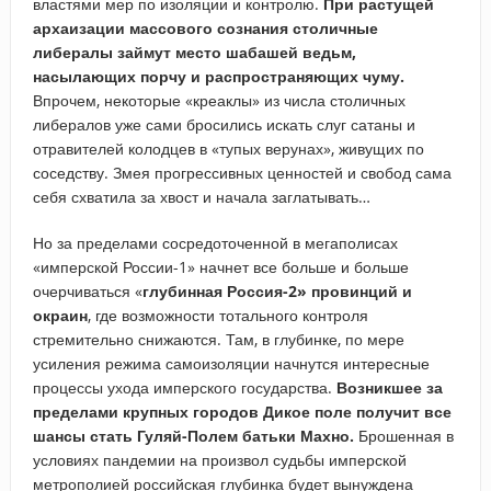
властями мер по изоляции и контролю.
При растущей
архаизации массового сознания столичные
либералы займут место шабашей ведьм,
насылающих порчу и распространяющих чуму.
Впрочем, некоторые «креаклы» из числа столичных
либералов уже сами бросились искать слуг сатаны и
отравителей колодцев в «тупых верунах», живущих по
соседству. Змея прогрессивных ценностей и свобод сама
себя схватила за хвост и начала заглатывать…
Но за пределами сосредоточенной в мегаполисах
«имперской России-1» начнет все больше и больше
очерчиваться «
глубинная Россия-2» провинций и
окраин
, где возможности тотального контроля
стремительно снижаются. Там, в глубинке, по мере
усиления режима самоизоляции начнутся интересные
процессы ухода имперского государства.
Возникшее за
пределами крупных городов Дикое поле получит все
шансы стать Гуляй-Полем батьки Махно.
Брошенная в
условиях пандемии на произвол судьбы имперской
метрополией российская глубинка будет вынуждена