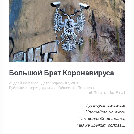
Большой Брат Коронавируса
Андрей Дегтянов
Дата:
Апрель 02, 2020
Рубрика:
История
,
Культура
,
Общество
,
Политика
Печать
Email
Гуси-гуси, га-га-га!
Улетайте на луга!
Там волшебная трава,
Там не кружит голова…