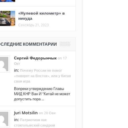
«Нулевой километр» в
никуда
Сентябрь 21, 2023
СЛЕДНИЕ КОММЕНТАРИИ
Сергий Федорынчык
on 17
Окт
in:
Почему России не помог
«поворот на Восток», или у Китая
своя игра
Вопреки утверждению Главы
МИД КНР Ван И "Китай не может
допустить пора ...
Juri Motsilin
on 20 Сен
in:
Патриотизм как
стокгольмский синдром