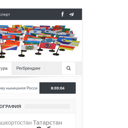
сперт
тура
Регбрендинг
 Россия стала хуже, чем СССР?
6:03:05
Вертикаль под давлением
ЕОГРАФИЯ
Татарстан
ашкортостан