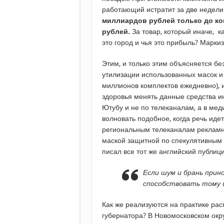
работающий истратит за две недели
миллиардов рублей только до ко
рублей.
За товар, который иначе, 
это город и чья это прибыль? Маркиз
Этим, и только этим объясняется бе
утилизации использованных масок и 
миллионов комплектов ежедневно), и 
здоровья менять данные средства и
Ютубу и не по телеканалам, а в мед
волновать подобное, когда речь иде
региональным телеканалам реклам
маской защитной по спекулятивным 
писал все тот же английский публиц
Если шум и брань прин
способствовать тому и
Как же реализуются на практике ра
губернатора? В Новомосковском окр