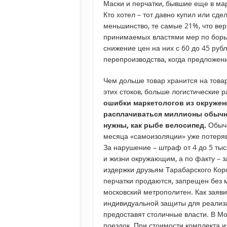
Маски и перчатки, бывшие еще в ма
Кто хотел – тот давно купил или сде
меньшинство, те самые 21%, что вер
принимаемых властями мер по борьбе
снижение цен на них с 60 до 45 руб
перепроизводства, когда предложен
Чем дольше товар хранится на това
этих стоков, больше логистические 
ошибки маркетологов из окружен
расплачиваться миллионы обычны
нужны, как рыбе велосипед.
Обычн
месяца «самоизоляции» уже потеряв
За нарушение – штраф от 4 до 5 тыс
и жизни окружающим, а по факту – 
издержки друзьям Тарабарского Корол
перчатки продаются, запрещен без 
московский метрополитен. Как заяви
индивидуальной защиты для реализа
предоставят столичные власти. В Мо
поездок. При стоимости комплекта и