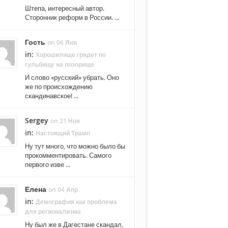
Штепа, интересный автор.
Сторонник реформ в России. ...
Гость
on 06 Янв
in:
Хорошилище грядет по
гульбищу на позорище
И слово «русский» убрать. Оно
же по происхождению
скандинавское! ...
Sergey
on 21 Ноя
in:
Настоящий Трамп
Ну тут много, что можно было бы
прокомментировать. Самого
первого изве ...
Елена
on 04 Апр
in:
Демография как проблема
для регионализма
Ну был же в Дагестане скандал,