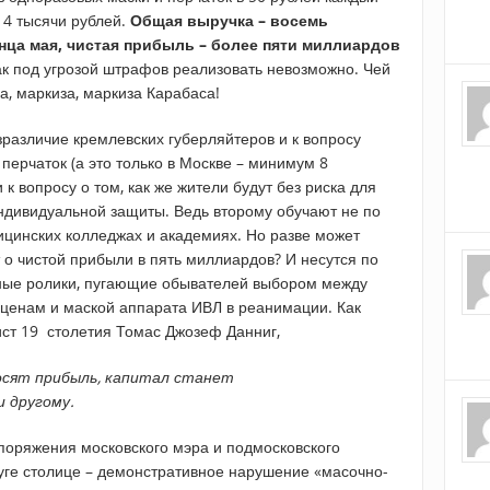
 4 тысячи рублей.
Общая выручка – восемь
нца мая, чистая прибыль – более пяти миллиардов
как под угрозой штрафов реализовать невозможно. Чей
а, маркиза, маркиза Карабаса!
зразличие кремлевских губерляйтеров и к вопросу
перчаток (а это только в Москве – минимум 8
к вопросу о том, как же жители будут без риска для
ндивидуальной защиты. Ведь второму обучают не по
ицинских колледжах и академиях. Но разве может
т о чистой прибыли в пять миллиардов? И несутся по
ные ролики, пугающие обывателей выбором между
ценам и маской аппарата ИВЛ в реанимации. Как
ист 19 столетия Томас Джозеф Данниг,
осят прибыль, капитал станет
 другому.
споряжения московского мэра и подмосковского
уге столице – демонстративное нарушение «масочно-