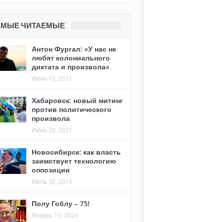
АМЫЕ ЧИТАЕМЫЕ
Антон Фургал: «У нас не
любят колониального
диктата и произвола»
Июль 15, 2021
Хабаровск: новый митинг
против политического
произвола
Июнь 20, 2021
Новосибирск: как власть
заимствует технологию
оппозиции
Июль 30, 2019
Полу Гоблу – 75!
Январь 13, 2024