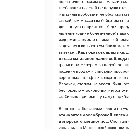
перчаточного режима» в магазинах.
требования властей не нарушаются 
магазины пробовали не обслуживать 
стихийным массовым бойкотом со ст
дня – штука неприятная. А для прод
явление крайне болезненное; падают
издержки, а вместе с ними – объемы
задаче из школьного учебника матем
вытекает.
Как показала практика,
отказа магазинов далее соблюдат
грозили ритейлерам за подобное штр
падения продаж и списания просро
вероятные штрафы и конкретные вз
Впрочем, столичные власти были гот
беспокоило – монополия метрополит
стабильно приносит ту самую прибы
В погоне за барышами власти не уч
становятся своеобразной «пятой
имперского мегаполиса.
Спонтанн
увеличило в Москве свой охват жите