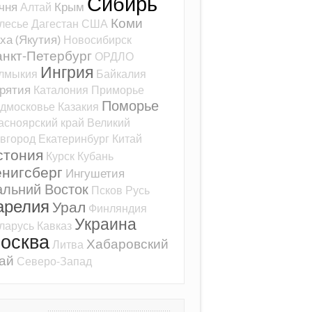
Сибирь
чня
Крым
Алтай
Коми
лесье
Дагестан
США
ха (Якутия)
Новосибирск
нкт-Петербург
ОРДЛО
Ингрия
лмыкия
Байкалия
рятия
Каталония
Приморье
Поморье
дмосковье
Казакия
асноярский край
Великий
вгород
Екатеринбург
Китай
стония
Курск
Кубань
ёнигсберг
Ингушетия
альний Восток
Псков
Русь
арелия
Урал
Финляндия
Украина
ларусь
Кавказ
осква
Хабаровский
Литва
ай
Северо-Запад