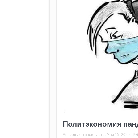
Политэкономия пан
Андрей Дегтянов
Дата:
Май 15, 2020
Ру