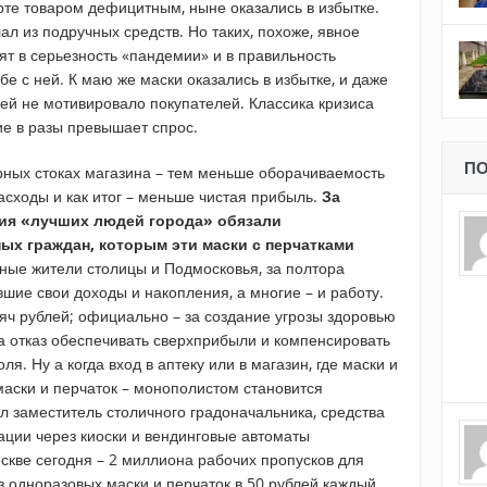
рте товаром дефицитным, ныне оказались в избытке.
лал из подручных средств. Но таких, похоже, явное
ят в серьезность «пандемии» и в правильность
 с ней. К маю же маски оказались в избытке, и даже
лей не мотивировало покупателей. Классика кризиса
ие в разы превышает спрос.
ПО
рных стоках магазина – тем меньше оборачиваемость
расходы и как итог – меньше чистая прибыль.
За
ия «лучших людей города» обязали
х граждан, которым эти маски с перчатками
ые жители столицы и Подмосковья, за полтора
шие свои доходы и накопления, а многие – и работу.
яч рублей; официально – за создание угрозы здоровью
за отказ обеспечивать сверхприбыли и компенсировать
я. Ну а когда вход в аптеку или в магазин, где маски и
маски и перчаток – монополистом становится
л заместитель столичного градоначальника, средства
ции через киоски и вендинговые автоматы
скве сегодня – 2 миллиона рабочих пропусков для
з одноразовых маски и перчаток в 50 рублей каждый