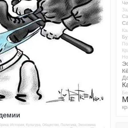
Че
За
Са
Са
Ка
Бу
По
Кр
Но
Э
К
Д
К
Бе
М
кр
демии
брика:
История
,
Культура
,
Общество
,
Политика
,
Экономика