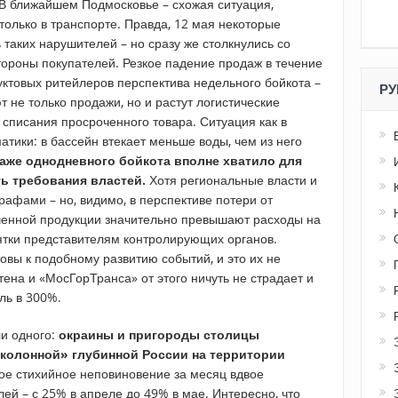
 В ближайшем Подмосковье – схожая ситуация,
только в транспорте. Правда, 12 мая некоторые
таких нарушителей – но сразу же столкнулись со
ороны покупателей. Резкое падение продаж в течение
уктовых ритейлеров перспектива недельного бойкота –
РУ
 не только продажи, но и растут логистические
 списания просроченного товара. Ситуация как в
атики: в бассейн втекает меньше воды, чем из него
 даже однодневного бойкота вполне хватило для
ь требования властей.
Хотя региональные власти и
афами – но, видимо, в перспективе потери от
ченной продукции значительно превышают расходы на
ятки представителям контролирующих органов.
овы к подобному развитию событий, и это их не
ена и «МосГорТранса» от этого ничуть не страдает и
ль в 300%.
ли одного:
окраины и пригороды столицы
 колонной» глубинной России на территории
ое стихийное неповиновение за месяц вдвое
лей – с 25% в апреле до 49% в мае. Интересно, что