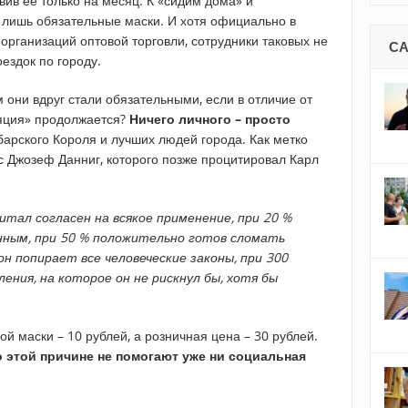
ив ее только на месяц. К «сидим дома» и
лишь обязательные маски. И хотя официально в
организаций оптовой торговли, сотрудники таковых не
С
ездок по городу.
м они вдруг стали обязательными, если в отличие от
ляция» продолжается?
Ничего личного – просто
арского Короля и лучших людей города. Как метко
с Джозеф Данниг, которого позже процитировал Карл
итал согласен на всякое применение, при 20 %
нным, при 50 % положительно готов сломать
 он попирает все человеческие законы, при 300
ения, на которое он не рискнул бы, хотя бы
й маски – 10 рублей, а розничная цена – 30 рублей.
 этой причине не помогают уже ни социальная