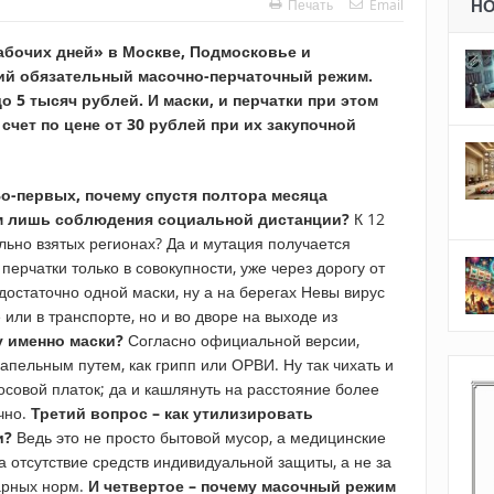
Печать
Email
Н
бочих дней» в Москве, Подмосковье и
ий обязательный масочно-перчаточный режим.
 5 тысяч рублей. И маски, и перчатки при этом
счет по цене от 30 рублей при их закупочной
о-первых, почему спустя полтора месяца
м лишь соблюдения социальной дистанции?
К 12
льно взятых регионах? Да и мутация получается
перчатки только в совокупности, уже через дорогу от
остаточно одной маски, ну а на берегах Невы вирус
е или в транспорте, но и во дворе на выходе из
у именно маски?
Согласно официальной версии,
апельным путем, как грипп или ОРВИ. Ну так чихать и
осовой платок; да и кашлянуть на расстояние более
чно.
Третий вопрос – как утилизировать
и?
Ведь это не просто бытовой мусор, а медицинские
а отсутствие средств индивидуальной защиты, а не за
арных норм.
И четвертое – почему масочный режим