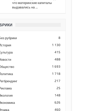
что материнские капиталы
выдавались на ...
БРИКИ
Без рубрики
8
История
1 130
Культура
415
Новости
488
Общество
1 693
Политика
1 718
Регбрендинг
217
Реклама
25
Экология
148
Экономика
626
Этника
460