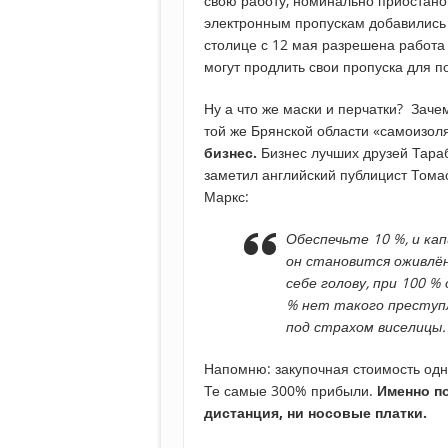
свою работу, номинально приостанов
электронным пропускам добавились 
столице с 12 мая разрешена работа 
могут продлить свои пропуска для по
Ну а что же маски и перчатки? Заче
той же Брянской области «самоизо
бизнес.
Бизнес лучших друзей Тараб
заметил английский публицист Тома
Маркс:
Обеспечьте 10 %, и кап
он становится оживлё
себе голову, при 100 %
% нет такого преступл
под страхом виселицы.
Напомню: закупочная стоимость одно
Те самые 300% прибыли.
Именно по
дистанция, ни носовые платки.