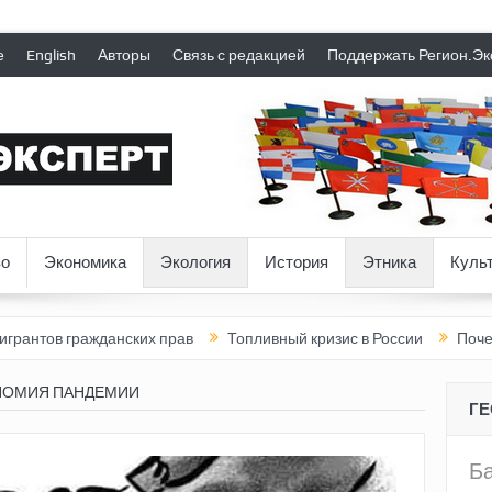
е
English
Авторы
Связь с редакцией
Поддержать Регион.Эк
о
Экономика
Экология
История
Этника
Куль
жданских прав
Топливный кризис в России
Почему нынешняя
НОМИЯ ПАНДЕМИИ
Г
Б