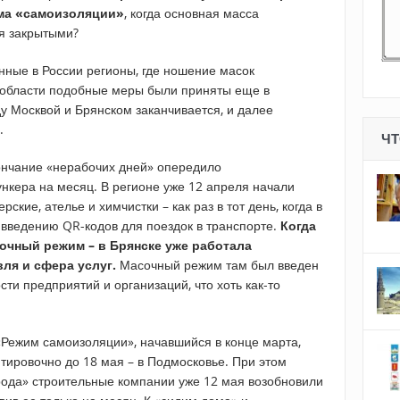
ма «самоизоляции»
, когда основная масса
я закрытыми?
нные в России регионы, где ношение масок
 области подобные меры были приняты еще в
у Москвой и Брянском заканчивается, и далее
.
ЧТ
ончание «нерабочих дней» опередило
нкера на месяц. В регионе уже 12 апреля начали
ские, ателье и химчистки – как раз в тот день, когда в
 введению QR-кодов для поездок в транспорте.
Когда
очный режим – в Брянске уже работала
вля и сфера услуг.
Масочный режим там был введен
ти предприятий и организаций, что хоть как-то
«Режим самоизоляции», начавшийся в конце марта,
тировочно до 18 мая – в Подмосковье. При этом
да» строительные компании уже 12 мая возобновили