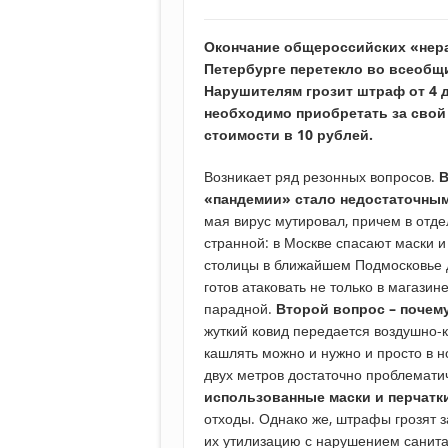
Окончание общероссийских «нера
Петербурге перетекло во всеобщ
Нарушителям грозит штраф от 4 до
необходимо приобретать за свой 
стоимости в 10 рублей.
Возникает ряд резонных вопросов.
В
«пандемии» стало недостаточны
мая вирус мутировал, причем в отде
странной: в Москве спасают маски и 
столицы в ближайшем Подмосковье д
готов атаковать не только в магазин
парадной.
Второй вопрос – почем
жуткий ковид передается воздушно-к
кашлять можно и нужно и просто в н
двух метров достаточно проблемати
использованные маски и перчатк
отходы. Однако же, штрафы грозят з
их утилизацию с нарушением санит