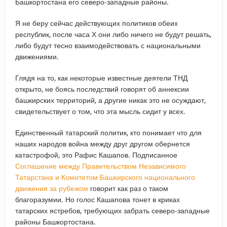
Башкортостана его северо-западные районы.
Я не беру сейчас действующих политиков обеих
республик, после часа Х они либо ничего не будут решать,
либо будут тесно взаимодействовать с национальными
движениями.
Глядя на то, как некоторые известные деятели ТНД
открыто, не боясь последствий говорят об аннексии
башкирских территорий, а другие никак это не осуждают,
свидетельствует о том, что эта мысль сидит у всех.
Единственный татарский политик, кто понимает что для
наших народов война между друг другом обернется
катастрофой, это Рафис Кашапов. Подписанное
Соглашение между Правительством Независимого
Татарстана и Комитетом Башкирского национального
движения за рубежом
говорит как раз о таком
благоразумии. Но голос Кашапова тонет в криках
татарских ястребов, требующих забрать северо-западные
районы Башкортостана.