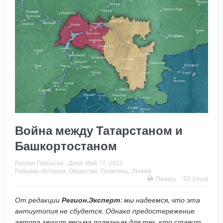
Война между Татарстаном и
Башкортостаном
Руслан Габбасов
Дата:
Май 17, 2023
Рубрика:
История
,
Общество
,
Политика
,
Этника
Печать
Email
От редакции
Регион.Эксперт
: мы надеемся, что эта
антиутопия не сбудется. Однако предостережение
автора звучит весьма полезным для тех, кто ставит