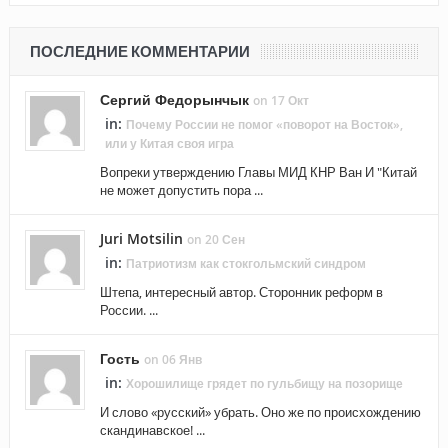
ПОСЛЕДНИЕ КОММЕНТАРИИ
Сергий Федорынчык
on 17 Окт
in:
Почему России не помог «поворот на Восток»,
или у Китая своя игра
Вопреки утверждению Главы МИД КНР Ван И "Китай
не может допустить пора ...
Juri Motsilin
on 20 Сен
in:
Патриотизм как стокгольмский синдром
Штепа, интересный автор. Сторонник реформ в
России. ...
Гость
on 06 Янв
in:
Хорошилище грядет по гульбищу на позорище
И слово «русский» убрать. Оно же по происхождению
скандинавское! ...