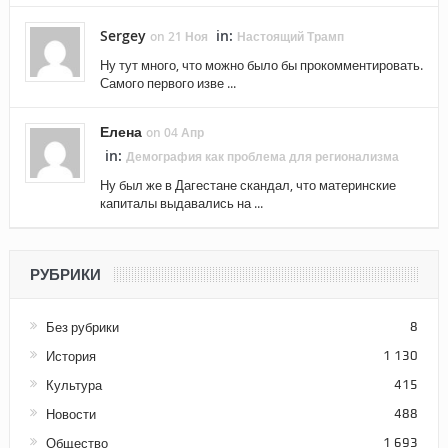
Sergey
in:
on 21 Ноя
Настоящий Трамп
Ну тут много, что можно было бы прокомментировать.
Самого первого изве ...
Елена
on 04 Апр
in:
Демография как проблема для регионализма
Ну был же в Дагестане скандал, что материнские
капиталы выдавались на ...
РУБРИКИ
Без рубрики
8
История
1 130
Культура
415
Новости
488
Общество
1 693