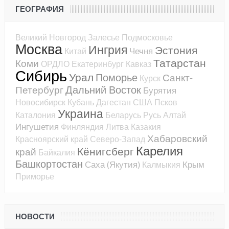
ГЕОГРАФИЯ
Великий Новгород
Залесье
Подмосковье
Москва
Ингрия
Эстония
Чечня
Китай
Татарстан
Коми
ОРДЛО
Екатеринбург
Кавказ
Сибирь
Урал
Поморье
Санкт-
Курск
Дальний Восток
Петербург
Бурятия
Новосибирск
Кубань
Дагестан
США
Псков
Украина
Каталония
Беларусь
Русь
Алтай
Ингушетия
Финляндия
Литва
Казакия
Хабаровский
Красноярский край
Северо-Запад
Карелия
Кёнигсберг
край
Байкалия
Башкортостан
Саха (Якутия)
Крым
Калмыкия
Приморье
НОВОСТИ