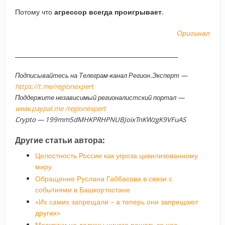
Потому что
агрессор всегда проигрывает
.
Оригинал
______________________________________________________
Подписывайтесь на Телеграм-канал Регион.Эксперт —
https://t.me/regionexpert
Поддержите независимый регионалистский портал —
www.paypal.me /regionexpert
Crypto — 199mm5dMHKPRHPNUBJoixTnKWzgK9VFuAS
Другие статьи автора:
Целостность России как угроза цивилизованному
миру
Обращение Руслана Габбасова в связи с
событиями в Башкортостане
«Их самих запрещали – а теперь они запрещают
других»
Москвичи не должны ничего решать за нас