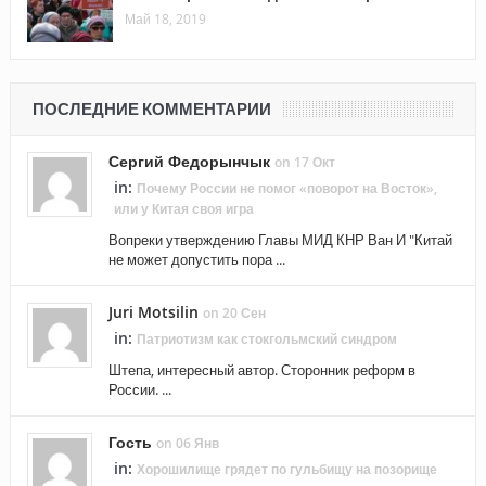
Май 18, 2019
ПОСЛЕДНИЕ КОММЕНТАРИИ
Сергий Федорынчык
on 17 Окт
in:
Почему России не помог «поворот на Восток»,
или у Китая своя игра
Вопреки утверждению Главы МИД КНР Ван И "Китай
не может допустить пора ...
Juri Motsilin
on 20 Сен
in:
Патриотизм как стокгольмский синдром
Штепа, интересный автор. Сторонник реформ в
России. ...
Гость
on 06 Янв
in:
Хорошилище грядет по гульбищу на позорище