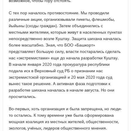
возможное, чтобы гору отстоять.
С тех пор началось противостояние. Мы проводили
различные акции, организовывали пикеты, флешмобы,
йыйыны (сходы граждан). Затем объединились с
местными жителями, которые живут в населенных пунктах
непосредственно возле Куштау. Защита шихана началась
более масштабно. Зная, что БОО «Башкорт»
представляет большую силу, власти постарались сделать
нас «экстремистами» еще до начала разработки Куштау.
В начале января 2020 года прокуратура республики
подала иск в Верховный суд РБ о признании нас
экстремистской организацией и 20 мая 2020 года суд
вынес такое решение. А активная фаза подготовки к
разработке шихана началась в начале августа. Но они
просчитались.
Во-первых, хоть организация и была запрещена, но люди-
то остались. К тому времени уже была сформирована
мощная коалиция из местных жителей, общественности,
экологов, учёных, лидеров общественного мнения.