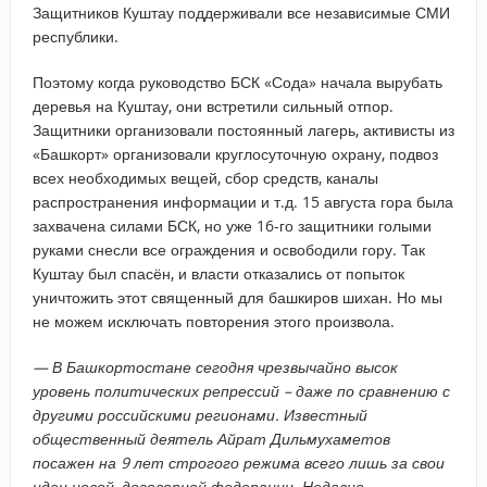
Защитников Куштау поддерживали все независимые СМИ
республики.
Поэтому когда руководство БСК «Сода» начала вырубать
деревья на Куштау, они встретили сильный отпор.
Защитники организовали постоянный лагерь, активисты из
«Башкорт» организовали круглосуточную охрану, подвоз
всех необходимых вещей, сбор средств, каналы
распространения информации и т.д. 15 августа гора была
захвачена силами БСК, но уже 16-го защитники голыми
руками снесли все ограждения и освободили гору. Так
Куштау был спасён, и власти отказались от попыток
уничтожить этот священный для башкиров шихан. Но мы
не можем исключать повторения этого произвола.
— В Башкортостане сегодня чрезвычайно высок
уровень политических репрессий – даже по сравнению с
другими российскими регионами. Известный
общественный деятель Айрат Дильмухаметов
посажен на 9 лет строгого режима всего лишь за свои
идеи новой, договорной федерации. Недавно