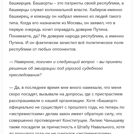
башкирцев. Башкорты – это патриоты своей республики, а
башкирцы служат колониальной власти. Хабиров именно
башкирец, и команду он набрал именно из людей такого
типа. Когда его назначили из Москвы, он заявил, что в
первую очередь хочет оправдать доверие Путина.
Понимаете, да? Не доверие народа республики, а именно
Путина. И он фактически зачистил всё политическое поле
республики от любых оппонентов.
— Наверное, логичен и следующий вопрос – вы приняли
решение об эмиграции под угрозой судебного
преследования?
— Да, в последнее время мне много намекали, что меня
скоро посадят, вызывали на допросы, где с пристрастием
расспрашивали о нашей организации. Хотя «Башкорт»
официально не существует с прошлого года, но теперь по
«экстремистским» делам закон имеет обратную силу, что
совершенно противоречит Конституции. Лилию Чанышеву
также посадили за причастность к Штабу Навального, хотя
до прошлого года он не считался «экстремистским».