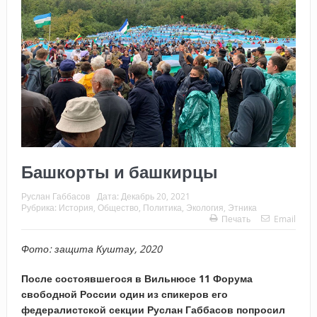
Башкорты и башкирцы
Руслан Габбасов
Дата:
Декабрь 20, 2021
Рубрика:
История
,
Общество
,
Политика
,
Экология
,
Этника
Печать
Email
Фото: защита Куштау, 2020
После состоявшегося в Вильнюсе 11 Форума
свободной России один из спикеров его
федералистской секции Руслан Габбасов попросил