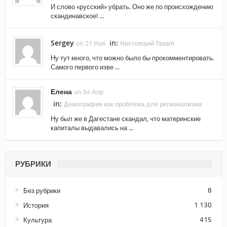
И слово «русский» убрать. Оно же по происхождению
скандинавское! ...
Sergey
in:
on 21 Ноя
Настоящий Трамп
Ну тут много, что можно было бы прокомментировать.
Самого первого изве ...
Елена
on 04 Апр
in:
Демография как проблема для регионализма
Ну был же в Дагестане скандал, что материнские
капиталы выдавались на ...
РУБРИКИ
Без рубрики
8
История
1 130
Культура
415