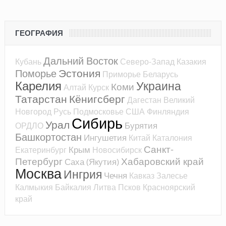
ГЕОГРАФИЯ
Дальний Восток
Кубань
Северо-Запад
Казакия
Эстония
Поморье
Приморье
Беларусь
Карелия
Украина
Коми
Алтай
Курск
Татарстан
Кёнигсберг
Дагестан
Великий
Новгород
Русь
Подмосковье
США
Финляндия
Сибирь
Урал
Бурятия
ОРДЛО
Башкортостан
Ингушетия
Китай
Каталония
Санкт-
Крым
Екатеринбург
Новосибирск
Петербург
Хабаровский край
Саха (Якутия)
Москва
Ингрия
Чечня
Кавказ
Залесье
Калмыкия
Байкалия
Литва
Псков
Красноярский
край