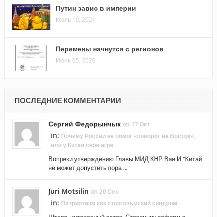
Путин завис в империи
Июль 19, 2021
Перемены начнутся с регионов
Июнь 05, 2026
ПОСЛЕДНИЕ КОММЕНТАРИИ
Сергий Федорынчык
on 17 Окт
in:
Почему России не помог «поворот на Восток»,
или у Китая своя игра
Вопреки утверждению Главы МИД КНР Ван И "Китай
не может допустить пора ...
Juri Motsilin
on 20 Сен
in:
Патриотизм как стокгольмский синдром
Штепа, интересный автор. Сторонник реформ в