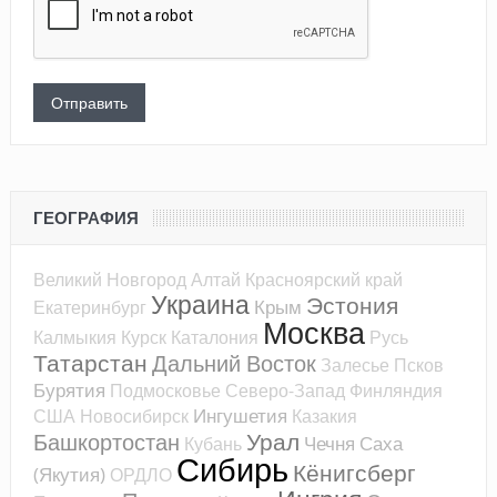
ГЕОГРАФИЯ
Великий Новгород
Алтай
Красноярский край
Украина
Эстония
Крым
Екатеринбург
Москва
Калмыкия
Курск
Каталония
Русь
Татарстан
Дальний Восток
Залесье
Псков
Бурятия
Подмосковье
Северо-Запад
Финляндия
Ингушетия
США
Новосибирск
Казакия
Урал
Башкортостан
Чечня
Саха
Кубань
Сибирь
Кёнигсберг
(Якутия)
ОРДЛО