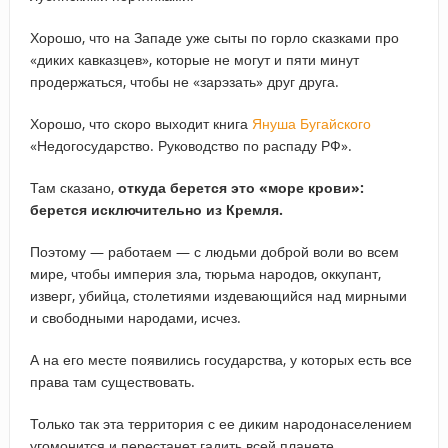
Хорошо, что на Западе уже сыты по горло сказками про
«диких кавказцев», которые не могут и пяти минут
продержаться, чтобы не «зарэзать» друг друга.
Хорошо, что скоро выходит книга
Януша Бугайского
«Недогосударство. Руководство по распаду РФ».
Там сказано,
откуда берется это «море крови»:
берется исключительно из Кремля.
Поэтому — работаем — с людьми доброй воли во всем
мире, чтобы империя зла, тюрьма народов, оккупант,
изверг, убийца, столетиями издевающийся над мирными
и свободными народами, исчез.
А на его месте появились государства, у которых есть все
права там существовать.
Только так эта территория с ее диким народонаселением
угомонится и перестанет гадить всей планете.