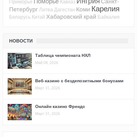
Ингрия
Поморье
Санкт-
Приморье
Кавказ
Карелия
Петербург
Коми
Литва
Дагестан
Хабаровский край
Беларусь
Китай
Байкалия
НОВОСТИ
Таблица чемпионата НХЛ
Май 08, 2026
Веб-казино с бездепозитными бонусами
Март 31, 2026
Онлайн казино Френдс
Март 31, 2026