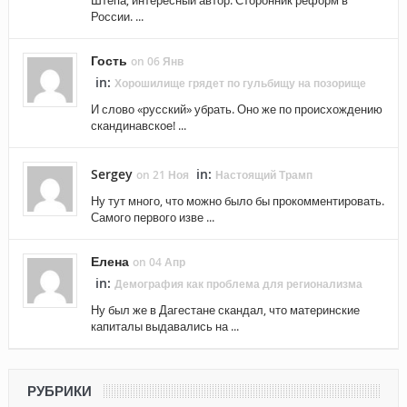
России. ...
Гость
on 06 Янв
in:
Хорошилище грядет по гульбищу на позорище
И слово «русский» убрать. Оно же по происхождению
скандинавское! ...
Sergey
in:
on 21 Ноя
Настоящий Трамп
Ну тут много, что можно было бы прокомментировать.
Самого первого изве ...
Елена
on 04 Апр
in:
Демография как проблема для регионализма
Ну был же в Дагестане скандал, что материнские
капиталы выдавались на ...
РУБРИКИ