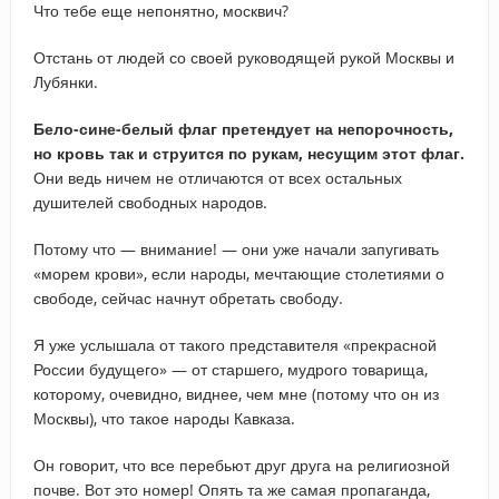
Что тебе еще непонятно, москвич?
Отстань от людей со своей руководящей рукой Москвы и
Лубянки.
Бело-сине-белый
флаг
претендует
на
непорочность
,
но
кровь
так
и
струится
по
рукам
,
несущим
этот
флаг
.
Они ведь ничем не отличаются от всех остальных
душителей свободных народов.
Потому что — внимание! — они уже начали запугивать
«морем крови», если народы, мечтающие столетиями о
свободе, сейчас начнут обретать свободу.
Я уже услышала от такого представителя «прекрасной
России будущего» — от старшего, мудрого товарища,
которому, очевидно, виднее, чем мне (потому что он из
Москвы), что такое народы Кавказа.
Он говорит, что все перебьют друг друга на религиозной
почве. Вот это номер! Опять та же самая пропаганда,