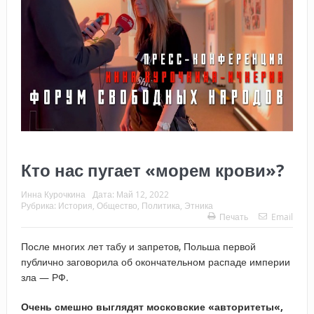
Кто нас пугает «морем крови»?
Инна Курочкина
Дата:
Май 12, 2022
Рубрика:
История
,
Общество
,
Политика
,
Этника
Печать
Email
После многих лет табу и запретов, Польша первой
публично заговорила об окончательном распаде империи
зла — РФ.
Очень
смешно
выглядят
московские
«
авторитеты
«,