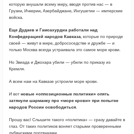
которую внушали всему миру, вводя против нас — в
Грузии, Ичкерии, Азербайджане, Ингушетии — имперские
войска.
Еще
Дудаев
и
Гамсахурдиа
работали
над
Конфедерацией
народов
Кавказа
, которые по природе
своей — живут в мире, добрососедстве и дружбе — и
только Москва всегда устраивала это самое море крови.
Но Звиада и Джохара убили — убили по приказу из
Кремля.
А всем нам на Кавказе устроили море крови.
И вот
новые «оппозиционные политики» опять
затянули шарманку про «море крови» при попытке
народов России освободиться
.
Прошу вас! Слышите такого «политика» — сразу давайте в
глаз. От таких политиков воняет старыми проверенными
лубянскими портянками.