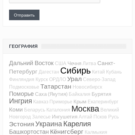
ГЕОГРАФИЯ
Дальний Восток
Санкт-
Чечня
США
Литва
Сибирь
Петербург
Дагестан
Китай
Кубань
Урал
Финляндия
Курск
ОРДЛО
Северо-Запад
Татарстан
Подмосковье
Новосибирск
Поморье
Саха (Якутия)
Бурятия
Байкалия
Ингрия
Крым
Кавказ
Приморье
Екатеринбург
Москва
Коми
Беларусь
Каталония
Великий
Ингушетия
Новгород
Залесье
Алтай
Псков
Русь
Карелия
Украина
Эстония
Кёнигсберг
Башкортостан
Калмыкия