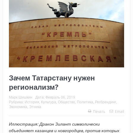
Зачем Татарстану нужен
регионализм?
Марк Шишкин
Дата:
Февраль 06, 2019
Рубрика:
История
,
Культура
,
Общество
,
Политика
,
Регбрендинг
,
Экономика
,
Этника
Печать
Email
Иллюстрация: Дракон Зилант символически
объединяет казанцев и новгородцев, против которых