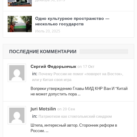
Одно культурное пространство —
несколько государств
Июль 20, 2025
ПОСЛЕДНИЕ КОММЕНТАРИИ
Сергий Федорынчык
on 17 Окт
in:
Почему России не помог «поворот на Восток»,
или у Китая своя игра
Вопреки утверждению Главы МИД КНР Ван И "Китай
не может допустить пора ...
Juri Motsilin
on 20 Сен
in:
Патриотизм как стокгольмский синдром
Штепа, интересный автор. Сторонник реформ в
России. ...