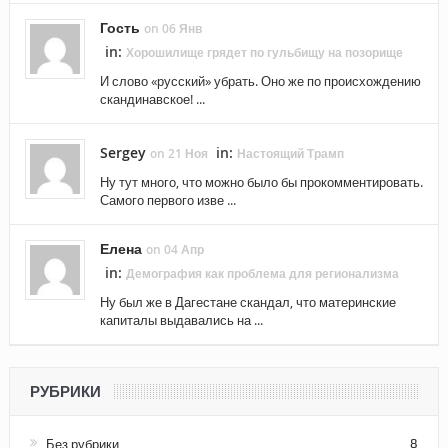
Гость
on 06 Янв
in:
Хорошилище грядет по гульбищу на позорище
И слово «русский» убрать. Оно же по происхождению
скандинавское! ...
Sergey
in:
on 21 Ноя
Настоящий Трамп
Ну тут много, что можно было бы прокомментировать.
Самого первого изве ...
Елена
on 04 Апр
in:
Демография как проблема для регионализма
Ну был же в Дагестане скандал, что материнские
капиталы выдавались на ...
РУБРИКИ
Без рубрики
8