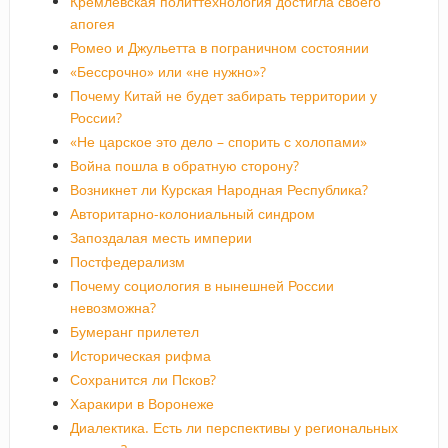
Кремлевская политтехнология достигла своего
апогея
Ромео и Джульетта в пограничном состоянии
«Бессрочно» или «не нужно»?
Почему Китай не будет забирать территории у
России?
«Не царское это дело – спорить с холопами»
Война пошла в обратную сторону?
Возникнет ли Курская Народная Республика?
Авторитарно-колониальный синдром
Запоздалая месть империи
Постфедерализм
Почему социология в нынешней России
невозможна?
Бумеранг прилетел
Историческая рифма
Сохранится ли Псков?
Харакири в Воронеже
Диалектика. Есть ли перспективы у региональных