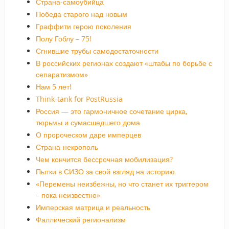
Страна-самоубийца
Победа старого над новым
Граффити герою поколения
Полу Гоблу – 75!
Сгнившие трубы самодостаточности
В российских регионах создают «штабы по борьбе с
сепаратизмом»
Нам 5 лет!
Think-tank for PostRussia
Россия — это гармоничное сочетание цирка,
тюрьмы и сумасшедшего дома
О пророческом даре имперцев
Страна-некрополь
Чем кончится бессрочная мобилизация?
Пытки в СИЗО за свой взгляд на историю
«Перемены неизбежны, но что станет их триггером
– пока неизвестно»
Имперская матрица и реальность
Фаллический регионализм