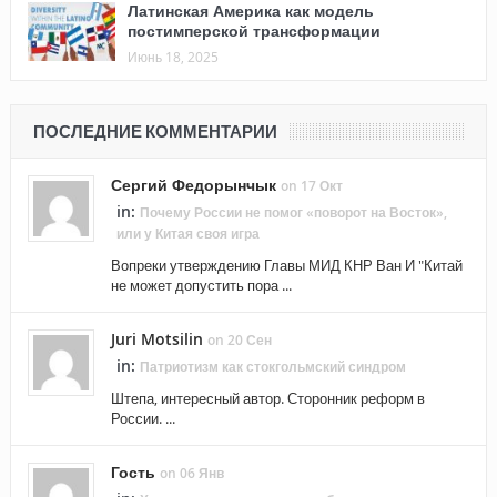
Латинская Америка как модель
постимперской трансформации
Июнь 18, 2025
ПОСЛЕДНИЕ КОММЕНТАРИИ
Сергий Федорынчык
on 17 Окт
in:
Почему России не помог «поворот на Восток»,
или у Китая своя игра
Вопреки утверждению Главы МИД КНР Ван И "Китай
не может допустить пора ...
Juri Motsilin
on 20 Сен
in:
Патриотизм как стокгольмский синдром
Штепа, интересный автор. Сторонник реформ в
России. ...
Гость
on 06 Янв