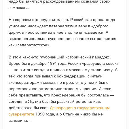
надо бы заняться расколдовыванием сознания своих
земляков…
Но впрочем это неудивительно. Российская пропаганда
усиленно насаждает патернализм и веру в «доброго
царя», и неосталинизм в нее вполне вписывается. А
всякое регионально-суверенное сознание вытравляется
как «сепаратистское».
В этом какой-то глубочайший и
сторический парадокс.
Вроде бы в декабре 1991 года Россия «разрушила совок»
— но в итоге сегодня пришла к массовому сталинизму. А
тех, кто тогда призывал к Конфедерации, считали
«консерваторами совка», но в реале-то у них и было
перестроечное антисталинистское мышление. И если
себе представить, что Конфедерация бы состоялась —
сегодня в Якутии был бы развитый регионализм,
действовала бы своя
Декларация о государственном
суверенитете
1990 года, а о Сталине никто бы не
вспоминал…