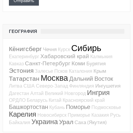
ГЕОГРАФИЯ
Сибирь
Кёнигсберг
Чечня
Курск
Хабаровский край
Екатеринбург
Калмыкия
Санкт-Петербург
Коми
Бурятия
Кавказ
Эстония
Крым
Залесье
Псков
Каталония
Москва
Татарстан
Дальний Восток
Ингушетия
Литва
США
Северо-Запад
Финляндия
Ингрия
Дагестан
Алтай
Великий Новгород
ОРДЛО
Беларусь
Китай
Красноярский край
Башкортостан
Поморье
Кубань
Подмосковье
Карелия
Новосибирск
Приморье
Казакия
Русь
Украина
Урал
Саха (Якутия)
Байкалия