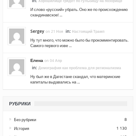
in:
Хорошилище грядет по гульбищу на позорище
И слово «русский» убрать. Оно же по происхождению
скандинавское! ...
Sergey
in:
on 21 Ноя
Настоящий Трамп
Ну тут много, что можно было бы прокомментировать.
Самого первого изве ...
Елена
on 04 Апр
in:
Демография как проблема для регионализма
Ну был же в Дагестане скандал, что материнские
капиталы выдавались на ...
РУБРИКИ
Без рубрики
8
История
1 130