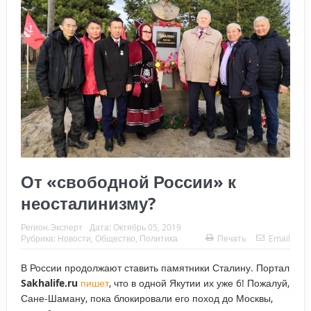
От «свободной России» к
неосталинизму?
Регион.Эксперт
Дата:
Октябрь 05, 2019
Рубрика:
Новости
,
Общество
,
Политика
Печать
Email
В России продолжают ставить памятники Сталину. Портал
Sakhalife.ru
пишет
, что в одной Якутии их уже 6! Пожалуй,
Сане-Шаману, пока блокировали его поход до Москвы,