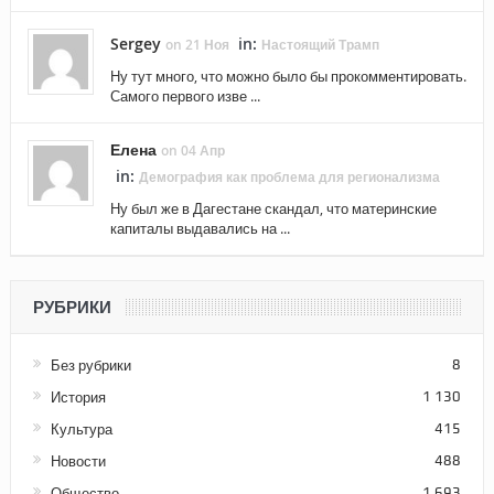
Sergey
in:
on 21 Ноя
Настоящий Трамп
Ну тут много, что можно было бы прокомментировать.
Самого первого изве ...
Елена
on 04 Апр
in:
Демография как проблема для регионализма
Ну был же в Дагестане скандал, что материнские
капиталы выдавались на ...
РУБРИКИ
Без рубрики
8
История
1 130
Культура
415
Новости
488
Общество
1 693