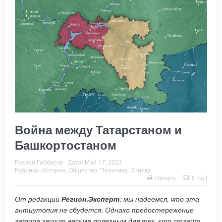
Война между Татарстаном и
Башкортостаном
Руслан Габбасов
Дата:
Май 17, 2023
Рубрика:
История
,
Общество
,
Политика
,
Этника
Печать
Email
От редакции
Регион.Эксперт
: мы надеемся, что эта
антиутопия не сбудется. Однако предостережение
автора звучит весьма полезным для тех, кто ставит