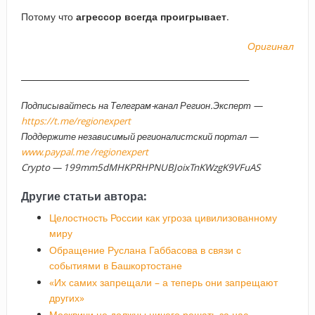
Потому что
агрессор всегда проигрывает
.
Оригинал
______________________________________________________
Подписывайтесь на Телеграм-канал Регион.Эксперт —
https://t.me/regionexpert
Поддержите независимый регионалистский портал —
www.paypal.me /regionexpert
Crypto — 199mm5dMHKPRHPNUBJoixTnKWzgK9VFuAS
Другие статьи автора:
Целостность России как угроза цивилизованному
миру
Обращение Руслана Габбасова в связи с
событиями в Башкортостане
«Их самих запрещали – а теперь они запрещают
других»
Москвичи не должны ничего решать за нас