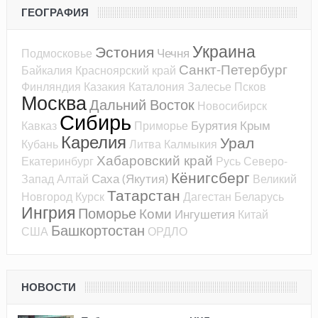
ГЕОГРАФИЯ
Украина
Эстония
Чечня
Подмосковье
Санкт-Петербург
Байкалия
Красноярский край
Финляндия
Казакия
Каталония
Залесье
Псков
Москва
Дальний Восток
Новосибирск
Сибирь
Бурятия
Крым
Кавказ
Приморье
Карелия
Урал
Кубань
Литва
Калмыкия
Хабаровский край
Екатеринбург
Русь
Северо-
Кёнигсберг
Саха (Якутия)
Запад
Алтай
Великий
Татарстан
Новгород
Курск
Дагестан
Беларусь
Ингрия
Поморье
Коми
Ингушетия
Китай
Башкортостан
США
ОРДЛО
НОВОСТИ