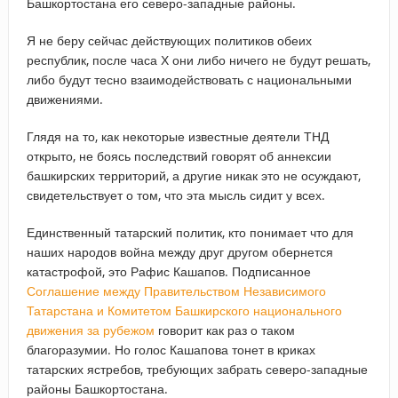
Башкортостана его северо-западные районы.
Я не беру сейчас действующих политиков обеих
республик, после часа Х они либо ничего не будут решать,
либо будут тесно взаимодействовать с национальными
движениями.
Глядя на то, как некоторые известные деятели ТНД
открыто, не боясь последствий говорят об аннексии
башкирских территорий, а другие никак это не осуждают,
свидетельствует о том, что эта мысль сидит у всех.
Единственный татарский политик, кто понимает что для
наших народов война между друг другом обернется
катастрофой, это Рафис Кашапов. Подписанное
Соглашение между Правительством Независимого
Татарстана и Комитетом Башкирского национального
движения за рубежом
говорит как раз о таком
благоразумии. Но голос Кашапова тонет в криках
татарских ястребов, требующих забрать северо-западные
районы Башкортостана.