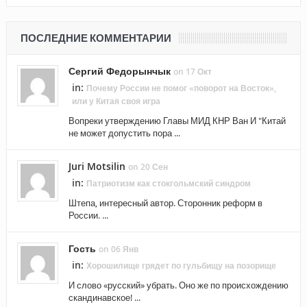
ПОСЛЕДНИЕ КОММЕНТАРИИ
Сергий Федорынчык
on 17 Окт
in:
Почему России не помог «поворот на Восток»,
или у Китая своя игра
Вопреки утверждению Главы МИД КНР Ван И "Китай
не может допустить пора ...
Juri Motsilin
on 20 Сен
in:
Патриотизм как стокгольмский синдром
Штепа, интересный автор. Сторонник реформ в
России. ...
Гость
on 06 Янв
in:
Хорошилище грядет по гульбищу на позорище
И слово «русский» убрать. Оно же по происхождению
скандинавское! ...