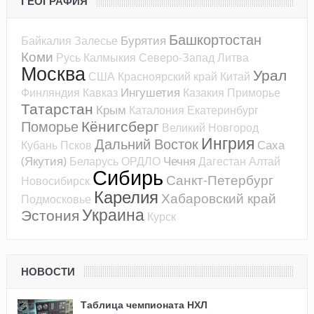
ГЕОГРАФИЯ
Башкортостан
Бурятия
Байкалия
Залесье
Коми
Русь
Калмыкия
Северо-Запад
Литва
Москва
Урал
США
Красноярский край
Китай
Ингушетия
Финляндия
Кавказ
Казакия
Приморье
Татарстан
Крым
Каталония
Екатеринбург
Кёнигсберг
Поморье
Великий Новгород
Ингрия
Дальний Восток
Саха
Кубань
Псков
(Якутия)
Чечня
Беларусь
ОРДЛО
Дагестан
Алтай
Сибирь
Санкт-Петербург
Новосибирск
Карелия
Хабаровский край
Подмосковье
Украина
Эстония
Курск
НОВОСТИ
Таблица чемпионата НХЛ