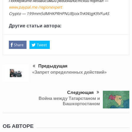
Поддержите независимый регионалистский портал —
www.paypal.me /regionexpert
Crypto — 199mm5dMHKPRHPNUBJoixTnKWzgK9VFuAS
Другие статьи автора:
Share
Tweet
Предыдущая
«Запрет определенных действий»
Следующая
Война между Татарстаном и
Башкортостаном
ОБ АВТОРЕ