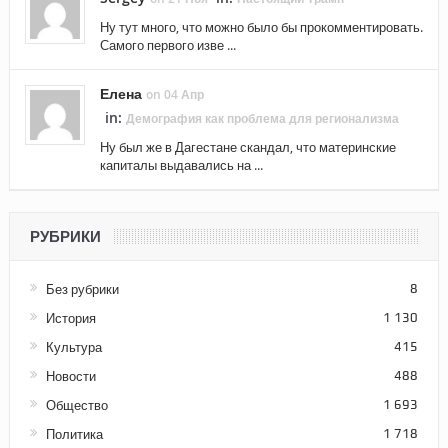
Ну тут много, что можно было бы прокомментировать.
Самого первого изве ...
Елена
on 04 Апр
in:
Демография как проблема для регионализма
Ну был же в Дагестане скандал, что материнские
капиталы выдавались на ...
РУБРИКИ
Без рубрики
8
История
1 130
Культура
415
Новости
488
Общество
1 693
Политика
1 718