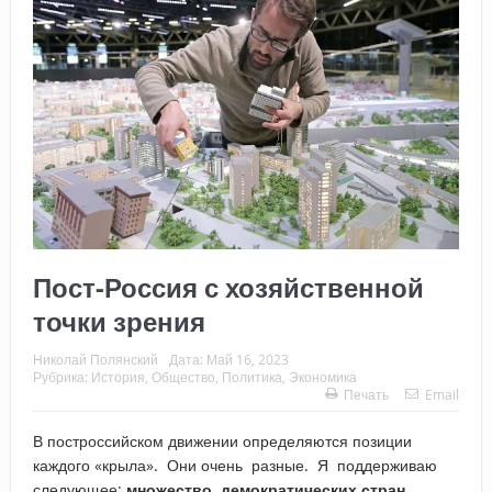
Пост-Россия с хозяйственной
точки зрения
Николай Полянский
Дата:
Май 16, 2023
Рубрика:
История
,
Общество
,
Политика
,
Экономика
Печать
Email
В построссийском движении определяются позиции
каждого «крыла». Они очень разные. Я поддерживаю
следующее:
множество демократических стран,