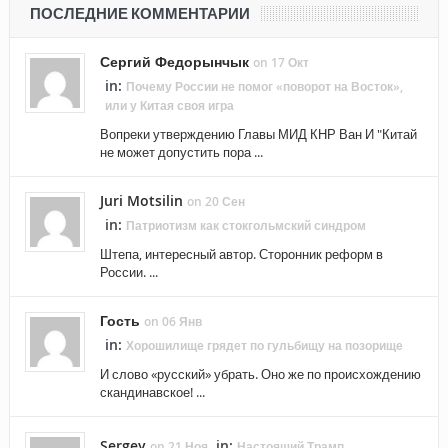
ПОСЛЕДНИЕ КОММЕНТАРИИ
Сергий Федорынчык
on 17 Окт
in:
Почему России не помог «поворот на Восток»,
или у Китая своя игра
Вопреки утверждению Главы МИД КНР Ван И "Китай
не может допустить пора ...
Juri Motsilin
on 20 Сен
in:
Патриотизм как стокгольмский синдром
Штепа, интересный автор. Сторонник реформ в
России. ...
Гость
on 06 Янв
in:
Хорошилище грядет по гульбищу на позорище
И слово «русский» убрать. Оно же по происхождению
скандинавское! ...
Sergey
in:
on 21 Ноя
Настоящий Трамп