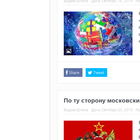
Вадим Штепа
Дата:
Октябрь 16, 2019
Ру
Share
Tweet
По ту сторону московск
Вадим Штепа
Дата:
Октябрь 03, 2019
Ру