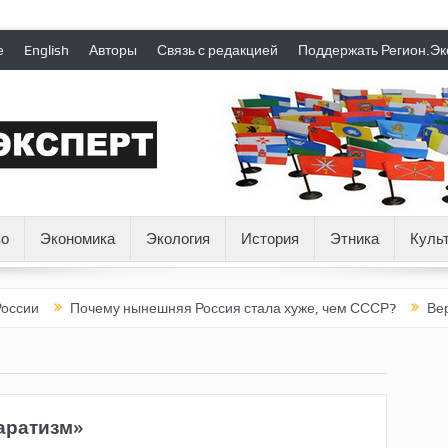
е
English
Авторы
Связь с редакцией
Поддержать Регион.Эк
о
Экономика
Экология
История
Этника
Куль
Почему нынешняя Россия стала хуже, чем СССР?
Вертикаль 
аратизм»