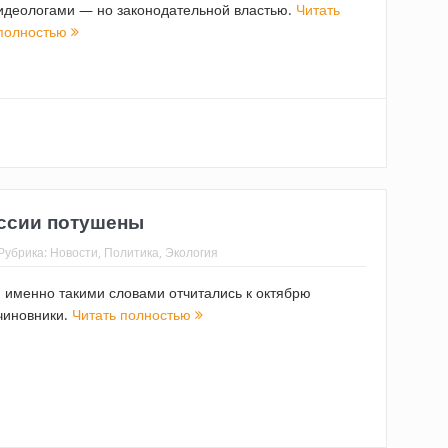
идеологами — но законодательной властью.
Читать
полностью
ссии потушены
Рубрика:
Новости
,
Политика
,
Экология
- именно такими словами отчитались к октябрю
чиновники.
Читать полностью