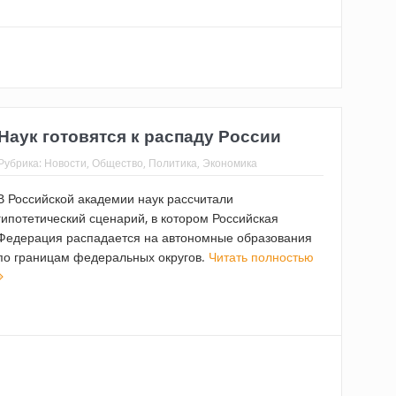
аук готовятся к распаду России
Рубрика:
Новости
,
Общество
,
Политика
,
Экономика
В Российской академии наук рассчитали
гипотетический сценарий, в котором Российская
Федерация распадается на автономные образования
по границам федеральных округов.
Читать полностью