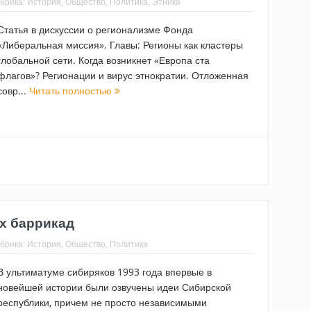
брика:
История
,
Общество
,
Политика
,
Этника
Статья в дискуссии о регионализме Фонда
«Либеральная миссия». Главы: Регионы как кластеры
глобальной сети. Когда возникнет «Европа ста
флагов»? Регионации и вирус этнократии. Отложенная
совр...
Читать полностью
их баррикад
брика:
История
,
Общество
,
Политика
В ультиматуме сибиряков 1993 года впервые в
новейшей истории были озвучены идеи Сибирской
республики, причем не просто независимыми