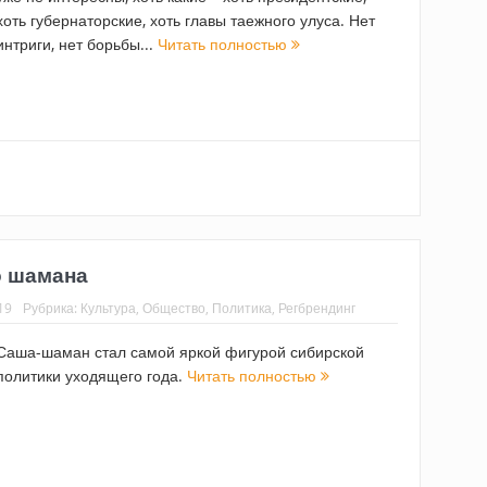
хоть губернаторские, хоть главы таежного улуса. Нет
интриги, нет борьбы...
Читать полностью
о шамана
19
Рубрика:
Культура
,
Общество
,
Политика
,
Регбрендинг
Саша-шаман стал самой яркой фигурой сибирской
политики уходящего года.
Читать полностью