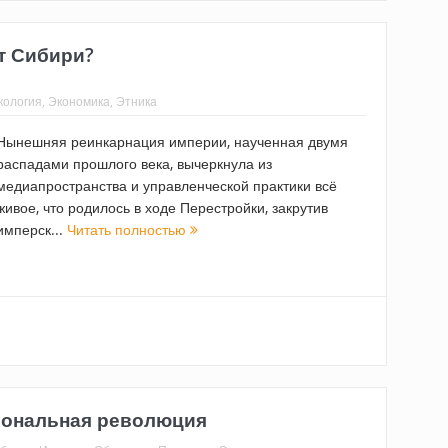
т Сибири?
кология
,
Экономика
,
Этника
Нынешняя реинкарнация империи, наученная двумя
распадами прошлого века, вычеркнула из
медиапространства и управленческой практики всё
живое, что родилось в ходе Перестройки, закрутив
имперск...
Читать полностью
иональная революция