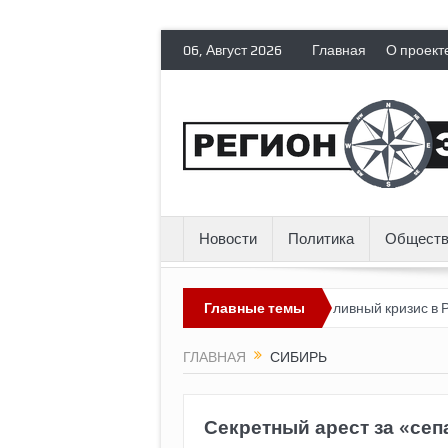
06, Август 2026
Главная
О проект
Новости
Политика
Обществ
ких эмигрантов гражданских прав
Главные темы
Топливный кризис в России
ГЛАВНАЯ
СИБИРЬ
Секретный арест за «сеп