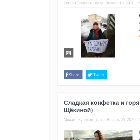
Регион.Эксперт
Дата:
Январь 19, 2020
Р
Share
Tweet
Сладкая конфетка и гор
Щёкиной)
Михаил Кулехов
Дата:
Январь 05, 2020