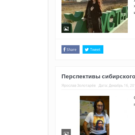
Share
Tweet
Перспективы сибирског
Ярослав Золотарёв
Дата:
Декабрь 16, 20