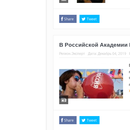
Share
Tweet
В Российской Академии Н
Регион.Эксперт
Дата:
Декабрь 04, 2019
Share
Tweet