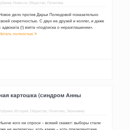
убрика:
Новости
,
Общество
,
Политика
Новое дело против Дарьи Полюдовой показательно
своей секретностью. С двух ее друзей и коллег, и даже
с адвоката (!) взята «подписка о неразглашении».
Читать полностью
ячая картошка (синдром Анны
Рубрика:
История
,
Общество
,
Политика
,
Экономика
Нынче кого ни спроси – всякий скажет: выборы стали
уже не интересны, хоть какие – хоть президентские,