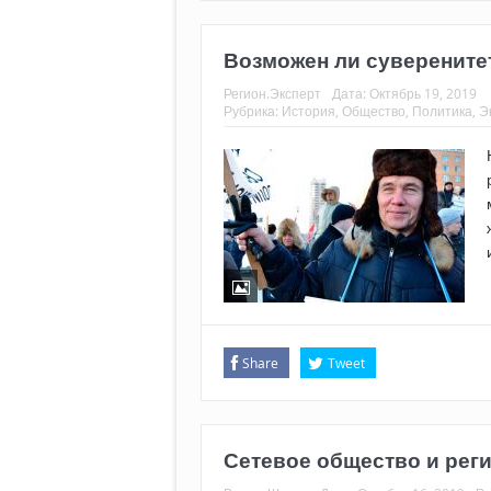
Возможен ли суверените
Регион.Эксперт
Дата:
Октябрь 19, 2019
Рубрика:
История
,
Общество
,
Политика
,
Э
Share
Tweet
Сетевое общество и рег