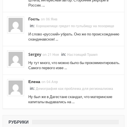
России. ...
Гость
on 06 Янв
in:
Хорошилище грядет по гульбищу на позорище
И слово «русский» убрать. Оно же по происхождению
скандинавское! ...
Sergey
in:
on 21 Ноя
Настоящий Трамп
Ну тут много, что можно было бы прокомментировать.
Самого первого изве ...
Елена
on 04 Апр
in:
Демография как проблема для регионализма
Ну был же в Дагестане скандал, что материнские
капиталы выдавались на ...
РУБРИКИ