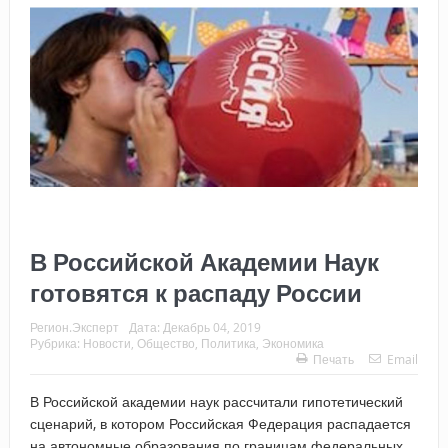
В Российской Академии Наук
готовятся к распаду России
Регион.Эксперт
Дата:
Декабрь 04, 2019
Рубрика:
Новости
,
Общество
,
Политика
,
Экономика
Печать
Email
В Российской академии наук рассчитали гипотетический
сценарий, в котором Российская Федерация распадается
на автономные образования по границам федеральных