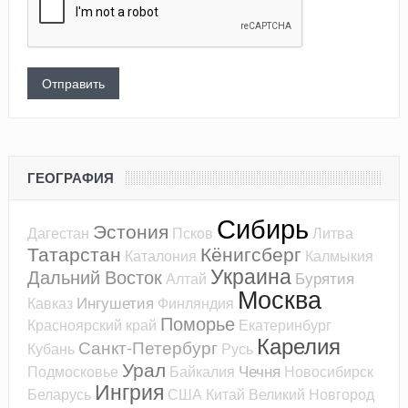
ГЕОГРАФИЯ
Сибирь
Эстония
Дагестан
Псков
Литва
Татарстан
Кёнигсберг
Каталония
Калмыкия
Украина
Дальний Восток
Бурятия
Алтай
Москва
Ингушетия
Кавказ
Финляндия
Поморье
Красноярский край
Екатеринбург
Карелия
Санкт-Петербург
Кубань
Русь
Урал
Чечня
Подмосковье
Байкалия
Новосибирск
Ингрия
Беларусь
США
Китай
Великий Новгород