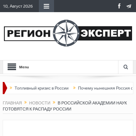
10, Август 2026
Menu
опливный кризис в России
Почему нынешняя Россия стала хуже
ГЛАВНАЯ
НОВОСТИ
В РОССИЙСКОЙ АКАДЕМИИ НАУК
ГОТОВЯТСЯ К РАСПАДУ РОССИИ