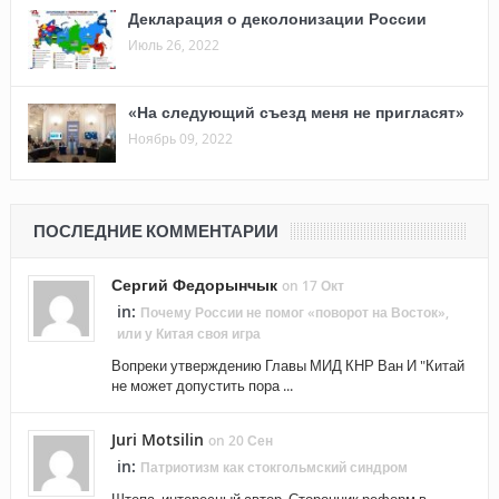
Декларация о деколонизации России
Июль 26, 2022
«На следующий съезд меня не пригласят»
Ноябрь 09, 2022
ПОСЛЕДНИЕ КОММЕНТАРИИ
Сергий Федорынчык
on 17 Окт
in:
Почему России не помог «поворот на Восток»,
или у Китая своя игра
Вопреки утверждению Главы МИД КНР Ван И "Китай
не может допустить пора ...
Juri Motsilin
on 20 Сен
in:
Патриотизм как стокгольмский синдром
Штепа, интересный автор. Сторонник реформ в