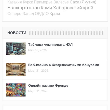
Саха (Якутия)
Казакия
Курск
Приморье
Залесье
Башкортостан
Коми
Хабаровский край
Крым
Северо-Запад
ОРДЛО
НОВОСТИ
Таблица чемпионата НХЛ
Май 08, 2026
Веб-казино с бездепозитными бонусами
Март 31, 2026
Онлайн казино Френдс
Март 31, 2026