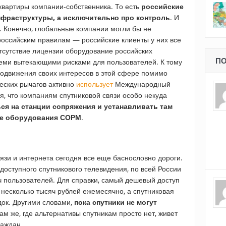
квартиры компании-собственника. То есть
российские
нфраструктуры, а исключительно про контроль
. И
ай. Конечно, глобальные компании могли бы не
российским правилам — российские клиенты у них все
отсутствие лицензии оборудование российских
ПО
семи вытекающими рисками для пользователей. К тому
родвижения своих интересов в этой сфере помимо
еских рычагов активно
использует
Международный
ся, что компаниям спутниковой связи особо некуда
ся на станции сопряжения и устанавливать там
де оборудования СОРМ
.
вязи и интернета сегодня все еще баснословно дороги.
 доступного спутникового телевидения, по всей России
яч пользователей. Для справки, самый дешевый доступ
 несколько тысяч рублей ежемесячно, а спутниковая
ок. Другими словами,
пока спутники не могут
Там же, где альтернативы спутникам просто нет, живет
раждан.