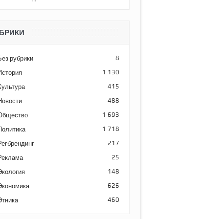
БРИКИ
Без рубрики
8
История
1 130
Культура
415
Новости
488
Общество
1 693
Политика
1 718
Регбрендинг
217
Реклама
25
Экология
148
Экономика
626
Этника
460