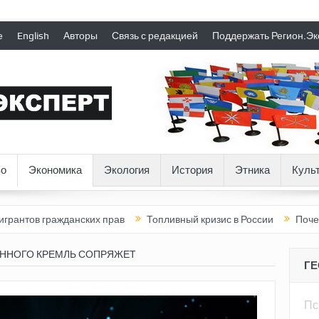
е
English
Авторы
Связь с редакцией
Поддержать Регион.Эк
о
Экономика
Экология
История
Этника
Куль
жданских прав
Топливный кризис в России
Почему нынешняя 
ННОГО КРЕМЛЬ СОПРЯЖЕТ
Г
Пс