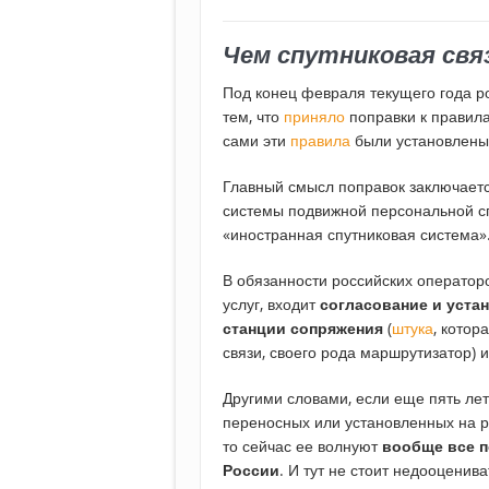
Чем спутниковая свя
Под конец февраля текущего года р
тем, что
приняло
поправки к правила
сами эти
правила
были установлены 
Главный смысл поправок заключаетс
системы подвижной персональной сп
«иностранная спутниковая система»
В обязанности российских оператор
услуг, входит
согласование и уста
станции сопряжения
(
штука
, котор
связи, своего рода маршрутизатор) 
Другими словами, если еще пять ле
переносных или установленных на р
то сейчас ее волнуют
вообще все п
России
. И тут не стоит недооценив