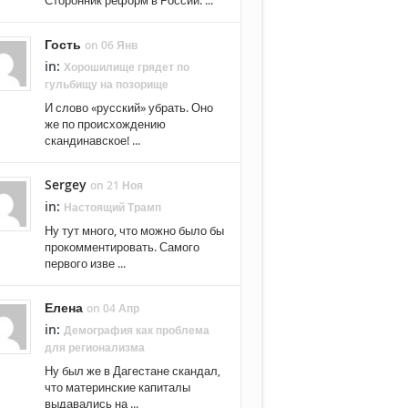
Гость
on 06 Янв
in:
Хорошилище грядет по
гульбищу на позорище
И слово «русский» убрать. Оно
же по происхождению
скандинавское! ...
Sergey
on 21 Ноя
in:
Настоящий Трамп
Ну тут много, что можно было бы
прокомментировать. Самого
первого изве ...
Елена
on 04 Апр
in:
Демография как проблема
для регионализма
Ну был же в Дагестане скандал,
что материнские капиталы
выдавались на ...