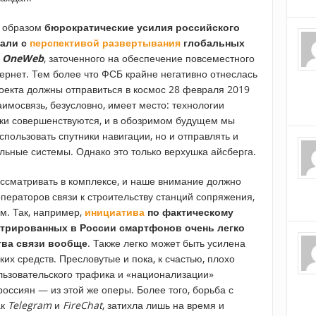
м образом
бюрократические усилия российского
зали с
перспективой развертывания
глобальных
а
OneWeb
, заточенного на обеспечение повсеместного
ернет. Тем более что ФСБ крайне негативно отнеслась
проекта должны отправиться в космос 28 февраля 2019
аимосвязь, безусловно, имеет место: технологии
ки совершенствуются, и в обозримом будущем мы
пользовать спутники навигации, но и отправлять и
ьные системы. Однако это только верхушка айсберга.
ассматривать в комплексе, и наше внимание должно
ператоров связи к строительству станций сопряжения,
м. Так, например,
инициатива
по фактическому
стрированных в России смартфонов очень легко
тва связи вообще
. Также легко может быть усилена
ких средств. Пресловутые и пока, к счастью, плохо
ьзовательского трафика и «национализации»
оссиян — из этой же оперы. Более того, борьба с
ак
Telegram
и
FireChat
, затихла лишь на время и