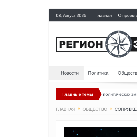
08, Август 2026
Главная
О проект
Новости
Политика
Обществ
дит невозможным?
Россия лишает политических эмигрантов гра
Главные темы
ГЛАВНАЯ
ОБЩЕСТВО
СОПРЯЖЕ