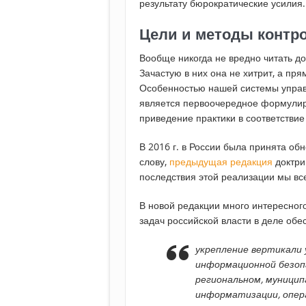
результату бюрократические усилия.
Цели и методы контро
Вообще никогда не вредно читать до
Зачастую в них она не хитрит, а пр
Особенностью нашей системы упра
является первоочередное формулиро
приведение практики в соответствие 
В 2016 г. в России была принята о
слову,
предыдущая редакция
доктри
последствия этой реализации мы вс
В новой редакции много интересного
задач российской власти в деле об
укрепление вертикали 
информационной безоп
региональном, муницип
информатизации, опер