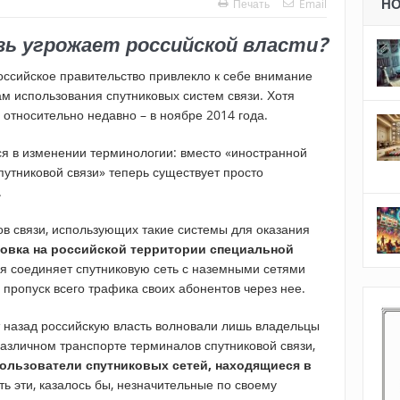
Н
Печать
Email
зь угрожает российской власти?
оссийское правительство привлекло к себе внимание
м использования спутниковых систем связи. Хотя
относительно недавно – в ноябре 2014 года.
я в изменении терминологии: вместо «иностранной
утниковой связи» теперь существует просто
.
ов связи, использующих такие системы для оказания
новка на российской территории специальной
ая соединяет спутниковую сеть с наземными сетями
и пропуск всего трафика своих абонентов через нее.
т назад российскую власть волновали лишь владельцы
азличном транспорте терминалов спутниковой связи,
ользователи спутниковых сетей, находящиеся в
ать эти, казалось бы, незначительные по своему