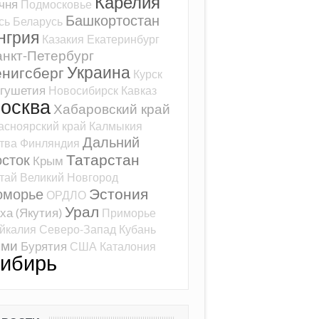
Карелия
чня
Подмосковье
Башкортостан
сь
Беларусь
нгрия
Казакия
Екатеринбург
нкт-Петербург
Украина
ёнигсберг
Курск
гушетия
Новосибирск
Кавказ
осква
Хабаровский край
асноярский край
Калмыкия
Дальний
тва
Финляндия
Татарстан
сток
Крым
тай
Великий Новгород
Эстония
оморье
ОРДЛО
Урал
ха (Якутия)
Приморье
йкалия
Северо-Запад
Кубань
оми
Бурятия
США
Каталония
ибирь