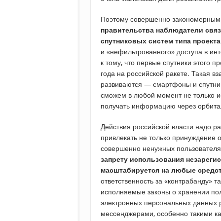
Поэтому совершенно закономерны
правительства наблюдатели свя
спутниковых систем типа проект
и «нефильтрованного» доступа в инт
к тому, что первые спутники этого 
года на российской ракете. Такая вз
развиваются — смартфоны и спутни
сможем в любой момент не только ис
получать информацию через орбитал
Действия российской власти надо р
привлекать не только принуждение о
совершенно ненужных пользователя
запрету использования незареги
масштабируется на любые средс
ответственность за «контрабанду» та
исполняемые законы о хранении пол
электронных персональных данных р
мессенджерами, особенно такими к