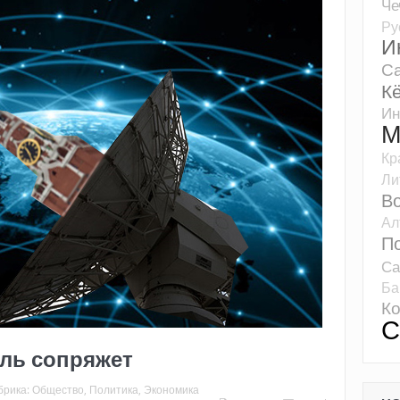
Че
Ру
И
Са
К
Ин
М
Кр
Ли
Во
Ал
П
Са
Ба
К
С
ль сопряжет
брика:
Общество
,
Политика
,
Экономика