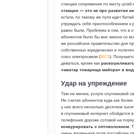
станции сопряжения по месту штаб-
станции — это не про развитие и
кстати, по такому же пути идет Кит
утруждать себя приспособлением к 
равно были. Проблема в том, что в 
абонентов было бы вне закона со в
же российское правительство для п
собственных юридических и политич
союз электросвязи (
МСЭ
). Получает
деваться, кроме как
раскошеливать
«аватар товарища майора» в ви
Удар на упреждение
Тем не менее, услуги спутниковой с
Не считая абонентов куда как более
у них всего несколько десятков тыс
в спутниковый интернет обойдется в
телефония дороже сотовой на поряд
конкурировать с оптоволокном
. 
очень маленькая доля российских г