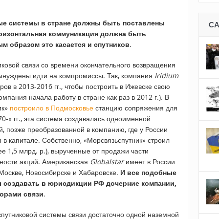
е системы в стране должны быть поставлены
С
оризонтальная коммуникация должна быть
м образом это касается и спутников
.
ковой связи со времени окончательного возвращения
ынуждены идти на компромиссы. Так, компания
Iridium
ов в 2013-2016 гг., чтобы построить в Ижевске свою
пания начала работу в стране как раз в 2012 г.). В
ик»
построило в Подмосковье
станцию сопряжения для
70-х гг., эта система создавалась одноименной
, позже преобразованной в компанию, где у России
 в капитале. Собственно, «Морсвязьспутник» строил
е 1,5 млрд. р.), вырученные от продажи части
ности акций. Американская
Globalstar
имеет в России
Москве, Новосибирске и Хабаровске.
И все подобные
 создавать в юрисдикции РФ дочерние компании,
орами связи
.
спутниковой системы связи достаточно одной наземной