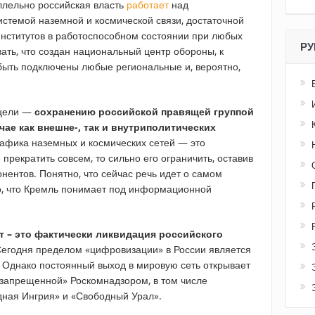
ллельно российская власть
работает
над
истемой наземной и космической связи, достаточной
нститутов в работоспособном состоянии при любых
РУ
вать, что создан национальный центр обороны, к
быть подключены любые региональные и, вероятно,
 цели —
сохранению российской правящей группой
чае как внешне-, так и внутриполитических
рафика наземных и космических сетей — это
прекратить совсем, то сильно его ограничить, оставив
онентов. Понятно, что сейчас речь идет о самом
о, что Кремль понимает под информационной
 – это фактически ликвидация российского
егодня пределом «цифровизации» в России является
. Однако постоянный выход в мировую сеть открывает
запрещенной» Роскомнадзором, в том числе
дная Ингрия» и «Свободный Урал».