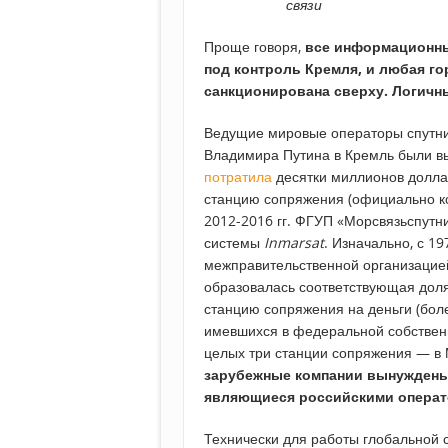
связи
Проще говоря,
все информационны
под контроль Кремля, и любая г
санкционирована сверху. Логичны
Ведущие мировые операторы спутни
Владимира Путина в Кремль были в
потратила
десятки миллионов доллар
станцию сопряжения (официально ком
2012-2016 гг. ФГУП «Морсвязьспутн
системы
Inmarsat
. Изначально, с 19
межправительственной организацией
образовалась соответствующая доля
станцию сопряжения на деньги (боле
имевшихся в федеральной собствен
целых три станции сопряжения — в 
зарубежные компании вынуждены
являющиеся российскими операт
Технически для работы глобальной 