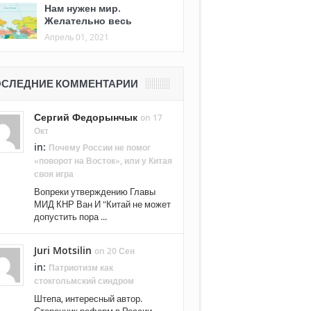
Нам нужен мир.
Желательно весь
Апрель 01, 2021
СЛЕДНИЕ КОММЕНТАРИИ
Сергий Федорынчык
on 17
Окт
in:
Почему России не помог
«поворот на Восток», или у Китая
своя игра
Вопреки утверждению Главы
МИД КНР Ван И "Китай не может
допустить пора ...
Juri Motsilin
on 20 Сен
in:
Патриотизм как
стокгольмский синдром
Штепа, интересный автор.
Сторонник реформ в России. ...