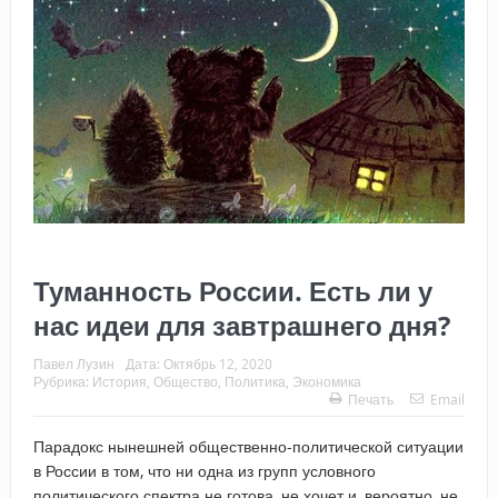
Туманность России. Есть ли у
нас идеи для завтрашнего дня?
Павел Лузин
Дата:
Октябрь 12, 2020
Рубрика:
История
,
Общество
,
Политика
,
Экономика
Печать
Email
Парадокс нынешней общественно-политической ситуации
в России в том, что ни одна из групп условного
политического спектра не готова, не хочет и, вероятно, не