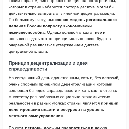
Таким образом, лишь крепко стоящие на ногах регионы,
которых в стране наберется полтора десятка, могли бы
действительно выиграть от линейной децентрализации.
По большому счету,
нынешняя модель регионального
деления России попросту экономически
нежизнеспособна
. Однако волевой отказ от нее и
попытка создать что-то принципиально новое будет в
очередной раз являться утверждением диктата
центральной власти.
Принцип децентрализации и идея
справедливости
На сегодняшний день единственным, хоть и, без иллюзий,
очень спорным принципом децентрализации, который
воплощал бы идею справедливости и хоть как-то отвечал
множеству разнообразных социально-экономических
реальностей в разных уголках страны, является
принцип
делегирования власти и ресурсов на уровень
местного самоуправления
.
По сути,
регионы должны превратиться в некую