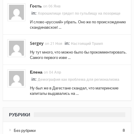
Гость
on 06 Янв
in:
Хорошилище грядет по гульбищу на позорище
И слово «русский» убрать. Оно же по происхождению
скандинавское! ...
Sergey
in:
on 21 Ноя
Настоящий Трамп
Ну тут много, что можно было бы прокомментировать.
Самого первого изве ...
Елена
on 04 Апр
in:
Демография как проблема для регионализма
Ну был же в Дагестане скандал, что материнские
капиталы выдавались на ...
РУБРИКИ
Без рубрики
8