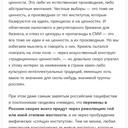
ценности. Это либо их естественная производная, либо
абстрактные мечтания. Честные выборы — это тоже не
ценность, а производная от тех институтов, которые
базируются на идеях, принципах и на ценностях. И
облегчение налогового и регуляторного бремени для
бизнеса, и отказ от цензуры и пропаганды в СМИ — это
все тоже не идеи и не ценности, а их производные. Но мы
избегаем мыслить и говорить о них. Кремль пытался
поиграть на этом поле — через искусственный конструкт
«традиционных ценностей», — но довольно скоро утратил
к этому интерес за неимением в стране каких-либо
культурно-интеллектуальных традиций, имеющих хоть
какое-то значение для сколь-нибудь значимой группы
россиян.
При этом даже самым завзятым российским пацифистам
и поклонникам гандизма очевидно, что
перемены в
Россию скорее всего придут через революцию той
или иной степени жесткости
, а не через пробуждение
мифических «спящих институтов». Тем не менее, любая
революция конституирует те живые институты, которые