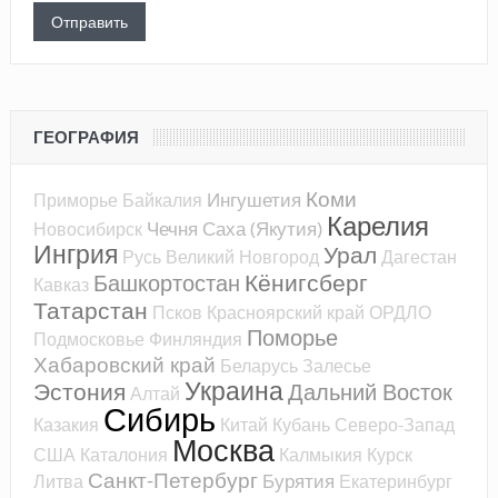
ГЕОГРАФИЯ
Коми
Ингушетия
Приморье
Байкалия
Карелия
Чечня
Саха (Якутия)
Новосибирск
Ингрия
Урал
Русь
Великий Новгород
Дагестан
Кёнигсберг
Башкортостан
Кавказ
Татарстан
Псков
Красноярский край
ОРДЛО
Поморье
Подмосковье
Финляндия
Хабаровский край
Беларусь
Залесье
Украина
Эстония
Дальний Восток
Алтай
Сибирь
Казакия
Китай
Кубань
Северо-Запад
Москва
США
Каталония
Калмыкия
Курск
Санкт-Петербург
Бурятия
Литва
Екатеринбург