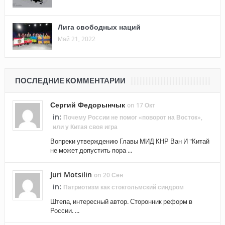
Лига свободных наций
Май 21, 2022
ПОСЛЕДНИЕ КОММЕНТАРИИ
Сергий Федорынчык
on 17 Окт
in:
Почему России не помог «поворот на Восток»,
или у Китая своя игра
Вопреки утверждению Главы МИД КНР Ван И "Китай
не может допустить пора ...
Juri Motsilin
on 20 Сен
in:
Патриотизм как стокгольмский синдром
Штепа, интересный автор. Сторонник реформ в
России. ...