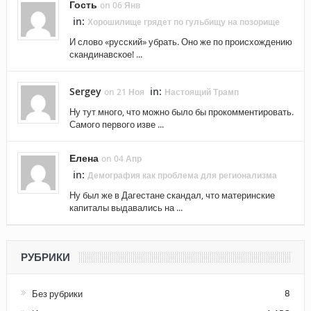
Гость
on 06 Янв
in:
Хорошилище грядет по гульбищу на позорище
И слово «русский» убрать. Оно же по происхождению
скандинавское! ...
Sergey
in:
on 21 Ноя
Настоящий Трамп
Ну тут много, что можно было бы прокомментировать.
Самого первого изве ...
Елена
on 04 Апр
in:
Демография как проблема для регионализма
Ну был же в Дагестане скандал, что материнские
капиталы выдавались на ...
РУБРИКИ
Без рубрики
8