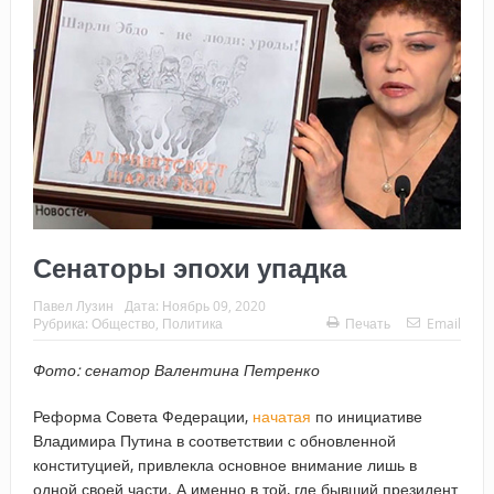
Сенаторы эпохи упадка
Павел Лузин
Дата:
Ноябрь 09, 2020
Рубрика:
Общество
,
Политика
Печать
Email
Фото: сенатор Валентина Петренко
Реформа Совета Федерации,
начатая
по инициативе
Владимира Путина в соответствии с обновленной
конституцией, привлекла основное внимание лишь в
одной своей части. А именно в той, где бывший президент