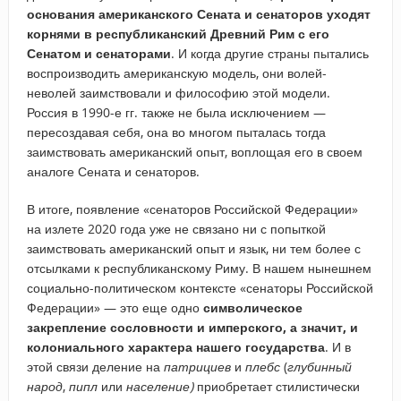
основания американского Сената и сенаторов уходят
корнями в республиканский Древний Рим с его
Сенатом и сенаторами
. И когда другие страны пытались
воспроизводить американскую модель, они волей-
неволей заимствовали и философию этой модели.
Россия в 1990-е гг. также не была исключением —
пересоздавая себя, она во многом пыталась тогда
заимствовать американский опыт, воплощая его в своем
аналоге Сената и сенаторов.
В итоге, появление «сенаторов Российской Федерации»
на излете 2020 года уже не связано ни с попыткой
заимствовать американский опыт и язык, ни тем более с
отсылками к республиканскому Риму. В нашем нынешнем
социально-политическом контексте «сенаторы Российской
Федерации» — это еще одно
символическое
закрепление сословности и имперского, а значит, и
колониального характера нашего государства
. И в
этой связи деление на
патрициев
и
плебс
(
глубинный
народ
,
пипл
или
население)
приобретает стилистически