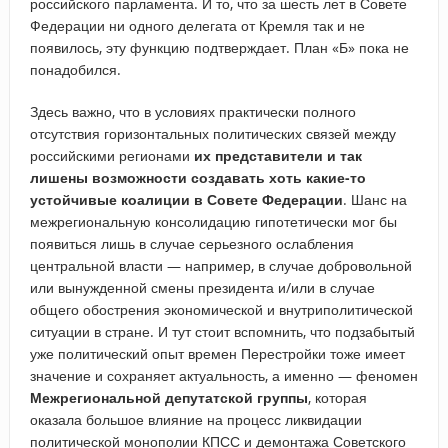
российского парламента. И то, что за шесть лет в Совете
Федерации ни одного делегата от Кремля так и не
появилось, эту функцию подтверждает. План «Б» пока не
понадобился.
Здесь важно, что в условиях практически полного
отсутствия горизонтальных политических связей между
российскими регионами
их представители и так
лишены возможности создавать хоть какие-то
устойчивые коалиции в Совете Федерации
. Шанс на
межрегиональную консолидацию гипотетически мог бы
появиться лишь в случае серьезного ослабления
центральной власти — например, в случае добровольной
или вынужденной смены президента и/или в случае
общего обострения экономической и внутриполитической
ситуации в стране. И тут стоит вспомнить, что подзабытый
уже политический опыт времен Перестройки тоже имеет
значение и сохраняет актуальность, а именно — феномен
Межрегиональной депутатской группы
, которая
оказала большое влияние на процесс ликвидации
политической монополии КПСС и демонтажа Советского