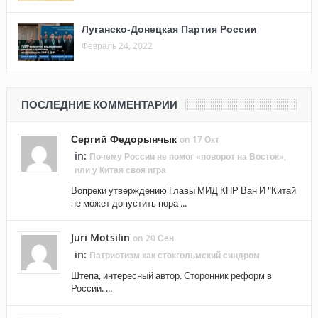
Луганско-Донецкая Партия России
Февраль 24, 2022
ПОСЛЕДНИЕ КОММЕНТАРИИ
Сергий Федорынчык
on 17 Окт
in:
Почему России не помог «поворот на Восток»,
или у Китая своя игра
Вопреки утверждению Главы МИД КНР Ван И "Китай
не может допустить пора ...
Juri Motsilin
on 20 Сен
in:
Патриотизм как стокгольмский синдром
Штепа, интересный автор. Сторонник реформ в
России. ...