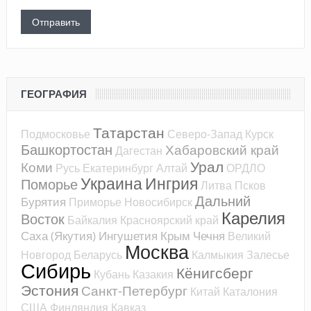
ГЕОГРАФИЯ
Татарстан
Подмосковье
Северо-Запад
Курск
Башкортостан
Хабаровский край
Дагестан
Урал
Коми
Русь
Екатеринбург
Алтай
ОРДЛО
Украина
Ингрия
Поморье
Литва
Псков
Дальний
Бурятия
Приморье
Новосибирск
Карелия
Восток
Байкалия
Красноярский край
Саха (Якутия)
Ингушетия
Крым
Чечня
Великий
Москва
Новгород
Беларусь
Калмыкия
Залесье
Сибирь
Кёнигсберг
Кубань
Казакия
Эстония
Санкт-Петербург
Китай
Каталония
США
Финляндия
Кавказ