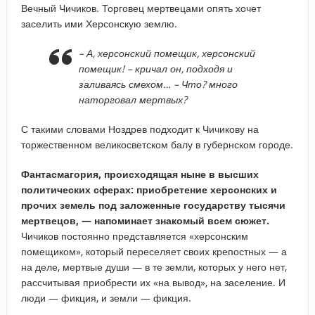
Вечный Чичиков. Торговец мертвецами опять хочет
заселить ими Херсонскую землю.
– А, херсонский помещик, херсонский
помещик! – кричал он, подходя и
заливаясь смехом… – Что? много
наторговал мертвых?
С такими словами Ноздрев подходит к Чичикову на
торжественном великосветском балу в губернском городе.
Фантасмагория, происходящая ныне в высших
политических сферах: приобретение херсонских и
прочих земель под заложенные государству тысячи
мертвецов, — напоминает знакомый всем сюжет.
Чичиков постоянно представляется «херсонским
помещиком», который переселяет своих крепостных — а
на деле, мертвые души — в те земли, которых у него нет,
рассчитывая приобрести их «на вывод», на заселение. И
люди — фикция, и земли — фикция.