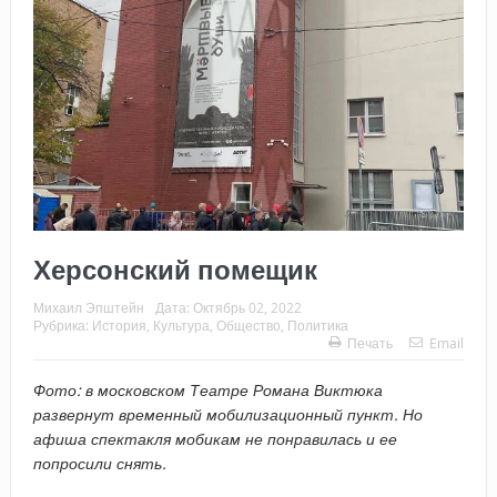
Херсонский помещик
Михаил Эпштейн
Дата:
Октябрь 02, 2022
Рубрика:
История
,
Культура
,
Общество
,
Политика
Печать
Email
Фото: в московском Театре Романа Виктюка
развернут временный мобилизационный пункт. Но
афиша спектакля мобикам не понравилась и ее
попросили снять.