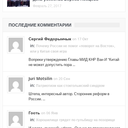
Февраль 27, 2017
ПОСЛЕДНИЕ КОММЕНТАРИИ
Сергий Федорынчык
on 17 Окт
in:
Почему России не помог «поворот на Восток»,
или у Китая своя игра
Вопреки утверждению Главы МИД КНР Ван И "Китай
не может допустить пора ...
Juri Motsilin
on 20 Сен
in:
Патриотизм как стокгольмский синдром
Штепа, интересный автор. Сторонник реформ в
России. ...
Гость
on 06 Янв
in:
Хорошилище грядет по гульбищу на позорище