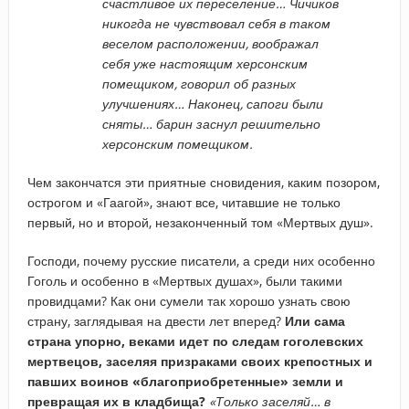
счастливое их переселение… Чичиков
никогда не чувствовал себя в таком
веселом расположении, воображал
себя уже настоящим херсонским
помещиком, говорил об разных
улучшениях… Наконец, сапоги были
сняты… барин заснул решительно
херсонским помещиком.
Чем закончатся эти приятные сновидения, каким позором,
острогом и «Гаагой», знают все, читавшие не только
первый, но и второй, незаконченный том «Мертвых душ».
Господи, почему русские писатели, а среди них особенно
Гоголь и особенно в «Мертвых душах», были такими
провидцами? Как они сумели так хорошо узнать свою
страну, заглядывая на двести лет вперед?
Или сама
страна упорно, веками идет по следам гоголевских
мертвецов, заселяя призраками своих крепостных и
павших воинов «благоприобретенные» земли и
превращая их в кладбища?
«Только заселяй… в