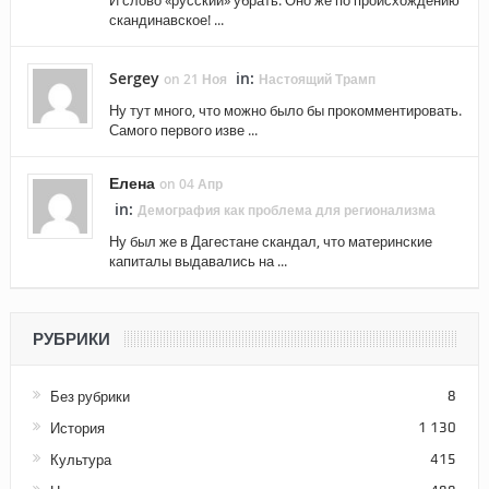
И слово «русский» убрать. Оно же по происхождению
скандинавское! ...
Sergey
in:
on 21 Ноя
Настоящий Трамп
Ну тут много, что можно было бы прокомментировать.
Самого первого изве ...
Елена
on 04 Апр
in:
Демография как проблема для регионализма
Ну был же в Дагестане скандал, что материнские
капиталы выдавались на ...
РУБРИКИ
Без рубрики
8
История
1 130
Культура
415