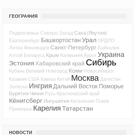
ГЕОГРАФИЯ
Саха (Якутия)
Подмосковье
Северо-Запад
Урал
Башкортостан
Екатеринбург
ОРДЛО
Санкт-Петербург
Литва
Финляндия
Байкалия
Украина
Крым
Алтай
Беларусь
Калмыкия
Курск
Сибирь
Эстония
Хабаровский край
Коми
Кубань
Великий Новгород
Новосибирск
Москва
Казакия
США
Кавказ
Китай
Дагестан
Ингрия
Дальний Восток
Поморье
Залесье
Бурятия
Чечня
Русь
Красноярский край
Кёнигсберг
Ингушетия
Каталония
Псков
Карелия
Татарстан
Приморье
НОВОСТИ