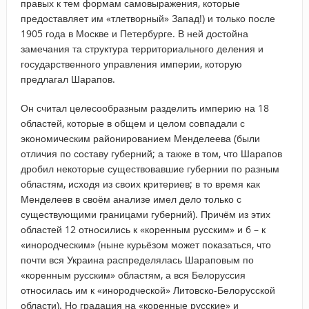
правых к тем формам самовыражения, которые
предоставляет им «тлетворный» Запад!) и только после
1905 года в Москве и Петербурге. В ней достойна
замечания та структура территориального деления и
государственного управления империи, которую
предлагал Шарапов.
Он считал целесообразным разделить империю на 18
областей, которые в общем и целом совпадали с
экономическим районированием Менделеева (были
отличия по составу губерний; а также в том, что Шарапов
дробил некоторые существовавшие губернии по разным
областям, исходя из своих критериев; в то время как
Менделеев в своём анализе имел дело только с
существующими границами губерний). Причём из этих
областей 12 относились к «коренным русским» и 6 – к
«инородческим» (ныне курьёзом может показаться, что
почти вся Украина распределялась Шараповым по
«коренным русским» областям, а вся Белоруссия
относилась им к «инородческой» Литовско-Белорусской
области). Но градация на «коренные русские» и