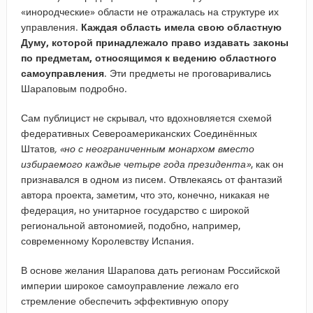
«инородческие» области не отражалась на структуре их
управления.
Каждая область имела свою областную
Думу, которой принадлежало право издавать законы
по предметам, относящимся к ведению областного
самоуправления
. Эти предметы не проговаривались
Шараповым подробно.
Сам публицист не скрывал, что вдохновляется схемой
федеративных Североамериканских Соединённых
Штатов
, «но с неограниченным монархом вместо
избираемого каждые четыре года президента»
, как он
признавался в одном из писем. Отвлекаясь от фантазий
автора проекта, заметим, что это, конечно, никакая не
федерация, но унитарное государство с широкой
региональной автономией, подобно, например,
современному Королевству Испания.
В основе желания Шарапова дать регионам Российской
империи широкое самоуправление лежало его
стремление обеспечить эффективную опору