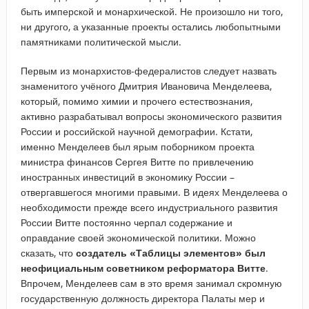
быть имперской и монархической. Не произошло ни того,
ни другого, а указанные проекты остались любопытными
памятниками политической мысли.
Первым из монархистов-федералистов следует назвать
знаменитого учёного Дмитрия Ивановича Менделеева,
который, помимо химии и прочего естествознания,
активно разрабатывал вопросы экономического развития
России и российской научной демографии. Кстати,
именно Менделеев был ярым поборником проекта
министра финансов Сергея Витте по привлечению
иностранных инвестиций в экономику России –
отвергавшегося многими правыми. В идеях Менделеева о
необходимости прежде всего индустриального развития
России Витте постоянно черпал содержание и
оправдание своей экономической политики. Можно
сказать, что
создатель «Таблицы элементов» был
неофициальным советником реформатора Витте
.
Впрочем, Менделеев сам в это время занимал скромную
государственную должность директора Палаты мер и