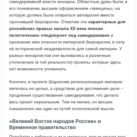
самодержавной власти монарха. Областные думы были, в
его понимании, высшим оформлением «земщины», на
которую должна была опираться автократия вместо
прогнившей бюрократии. Отметим эти
характерные для
российских правых начала ХХ века поиски
политических «подпорок» под самодержавие
и
признание ими опасности имперской бюрократии, в силу
её исторической неадекватности для самой империи. У
разных монархистов они выливались в различные
утопические (в той реальности) проекты, которые здесь
нет возможности упоминать.
Конечно, в проекте Шарапова регионализация империи
являлась не целью, а средством для достижения цели –
продления существования самодержавия, что делало
весь проект нереальным. Тем не менее, он весьма
показателен как один из путей политической мысли.
«Великий Восток народов России» и
Временное правительство
Перейдём к либеральным и умеренно-левым кругам того