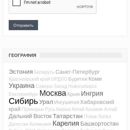
ГЕОГРАФИЯ
Эстония
Санкт-Петербург
Беларусь
Коми
Бурятия
Красноярский край
ОРДЛО
Украина
Северо-Запад
Новосибирск
Москва
Ингрия
Крым
Екатеринбург
Сибирь
Урал
Хабаровский
Ингушетия
край
Приморье
Русь
Кавказ
Китай
Казакия
Алтай
Татарстан
Дальний Восток
Псков
Литва
Карелия
Башкортостан
Дагестан
Калмыкия