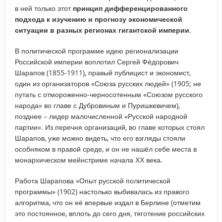
в ней только этот
принцип дифференцированного
подхода к изучению и прогнозу экономической
ситуации в разных регионах гигантской империи
.
В политической программе идею регионализации
Российской империи воплотил Сергей Фёдорович
Шарапов (1855-1911), правый публицист и экономист,
один из организаторов «Союза русских людей» (1905; не
путать с отмороженно-черносотенным «Союзом русского
народа» во главе с Дубровиным и Пуришкевичем),
позднее – лидер малочисленной «Русской народной
партии». Из перечня организаций, во главе которых стоял
Шарапов, уже можно видеть, что его взгляды стояли
особняком в правой среде, и он не нашёл себе места в
монархическом мейнстриме начала ХХ века.
Работа Шарапова «Опыт русской политической
программы» (1902) настолько выбивалась из правого
алгоритма, что он её впервые издал в Берлине (отметим
это постоянное, вплоть до сего дня, тяготение российских