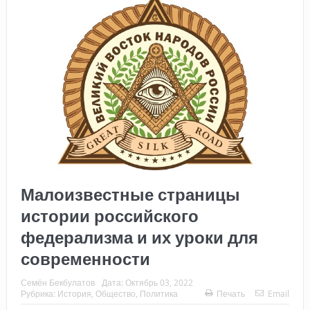
Малоизвестные страницы
истории российского
федерализма и их уроки для
современности
Семён Бекбулатов
Дата:
Октябрь 03, 2022
Рубрика:
История
,
Общество
,
Политика
Печать
Email