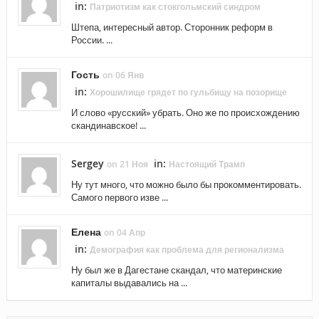
in:
Патриотизм как стокгольмский синдром
Штепа, интересный автор. Сторонник реформ в
России. ...
Гость
on 06 Янв
in:
Хорошилище грядет по гульбищу на позорище
И слово «русский» убрать. Оно же по происхождению
скандинавское! ...
Sergey
in:
on 21 Ноя
Настоящий Трамп
Ну тут много, что можно было бы прокомментировать.
Самого первого изве ...
Елена
on 04 Апр
in:
Демография как проблема для регионализма
Ну был же в Дагестане скандал, что материнские
капиталы выдавались на ...