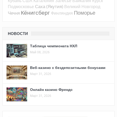
Кубань
США
Каталония
Залесье
Байкалия
Курск
Саха (Якутия)
Подмосковье
Великий Новгород
Кёнигсберг
Поморье
Чечня
Финляндия
НОВОСТИ
Таблица чемпионата НХЛ
Май 08, 2026
Веб-казино с бездепозитными бонусами
Март 31, 2026
Онлайн казино Френдс
Март 31, 2026