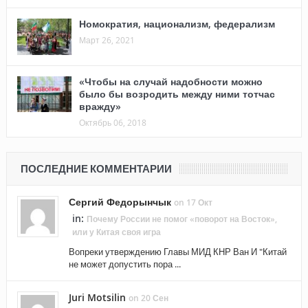
Номократия, национализм, федерализм
Март 26, 2021
«Чтобы на случай надобности можно
было бы возродить между ними тотчас
вражду»
Октябрь 06, 2018
ПОСЛЕДНИЕ КОММЕНТАРИИ
Сергий Федорынчык
on 17 Окт
in:
Почему России не помог «поворот на Восток»,
или у Китая своя игра
Вопреки утверждению Главы МИД КНР Ван И "Китай
не может допустить пора ...
Juri Motsilin
on 20 Сен