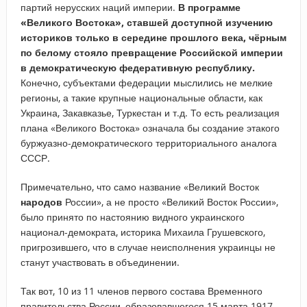
партий нерусских наций империи.
В программе
«Великого Востока», ставшей доступной изучению
историков только в середине прошлого века, чёрным
по белому стояло превращение Российской империи
в демократическую федеративную республику.
Конечно, субъектами федерации мыслились не мелкие
регионы, а такие крупные национальные области, как
Украина, Закавказье, Туркестан и т.д. То есть реализация
плана «Великого Востока» означала бы создание этакого
буржуазно-демократического территориального аналога
СССР.
Примечательно, что само название «Великий Восток
народов
России», а не просто «Великий Восток России»,
было принято по настоянию видного украинского
национал-демократа, историка Михаила Грушевского,
пригрозившего, что в случае неисполнения украинцы не
станут участвовать в объединении.
Так вот, 10 из 11 членов первого состава Временного
правительства России, образовавшегося 15 марта 1917