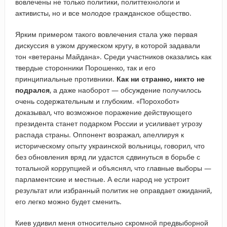
вовлечены не только политики, политтехнологи и
активисты, но и все молодое гражданское общество.
Ярким примером такого вовлечения стала уже первая
дискуссия в узком дружеском кругу, в которой задавали
тон «ветераны Майдана». Среди участников оказались как
твердые сторонники Порошенко, так и его
принципиальные противники.
Как ни странно, никто не
подрался
, а даже наоборот — обсуждение получилось
очень содержательным и глубоким. «Порохобот»
доказывал, что возможное поражение действующего
президента станет подарком России и усиливает угрозу
распада страны. Оппонент возражал, апеллируя к
историческому опыту украинской вольницы, говорил, что
без обновления вряд ли удастся сдвинуться в борьбе с
тотальной коррупцией и объяснял, что главные выборы —
парламентские и местные. А если народ не устроит
результат или избранный политик не оправдает ожиданий,
его легко можно будет сменить.
Киев удивил меня относительно скромной предвыборной