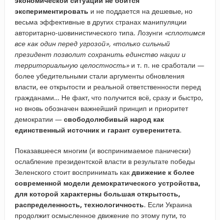
экономической ситуации не боится
экспериментировать
и не поддается на дешевые, но
весьма эффективные в других странах манипуляции
авторитарно-шовинистического типа. Лозунги
«сплотимся
все как один перед угрозой», «только сильный
президент позволит сохранить единство нации и
территориальную целостность»
и т. п. не сработали —
более убедительными стали аргументы обновления
власти, ее открытости и реальной ответственности перед
гражданами… Не факт, что получится всё, сразу и быстро,
но вновь обозначен важнейший принцип и приоритет
демократии —
свободолюбивый народ как
единственный источник и гарант суверенитета
.
Показавшееся многим (и воспринимаемое панически)
ослабление президентской власти в результате победы
Зеленского стоит воспринимать как
движение к более
современной модели демократического устройства,
для которой характерны большая открытость,
распределенность, технологичность
. Если Украина
продолжит осмысленное движение по этому пути, то