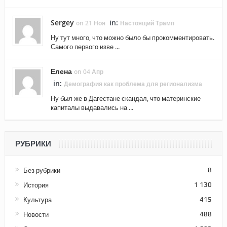
Sergey
in:
on 21 Ноя
Настоящий Трамп
Ну тут много, что можно было бы прокомментировать.
Самого первого изве ...
Елена
on 04 Апр
in:
Демография как проблема для регионализма
Ну был же в Дагестане скандал, что материнские
капиталы выдавались на ...
РУБРИКИ
Без рубрики
8
История
1 130
Культура
415
Новости
488