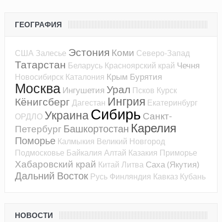
ГЕОГРАФИЯ
Эстония
Коми
США
Залесье
Северо-Запад
Татарстан
Чечня
Беларусь
Красноярский край
Крым
Бурятия
Новосибирск
Каталония
Москва
Урал
Ингушетия
Псков
Курск
Ингрия
Кёнигсберг
Дагестан
Екатеринбург
Сибирь
Украина
Санкт-
ОРДЛО
Карелия
Башкортостан
Петербург
Поморье
Калмыкия
Великий Новгород
Подмосковье
Байкалия
Алтай
Казакия
Приморье
Хабаровский край
Саха (Якутия)
Китай
Литва
Дальний Восток
Русь
Финляндия
Кавказ
Кубань
НОВОСТИ