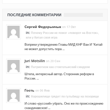
ПОСЛЕДНИЕ КОММЕНТАРИИ
Сергий Федорынчык
on 17 Окт
in:
Почему России не помог «поворот на Восток»,
или у Китая своя игра
Вопреки утверждению Главы МИД КНР Ван И "Китай
не может допустить пора ...
Juri Motsilin
on 20 Сен
in:
Патриотизм как стокгольмский синдром
Штепа, интересный автор. Сторонник реформ в
России. ...
Гость
on 06 Янв
in:
Хорошилище грядет по гульбищу на позорище
И слово «русский» убрать. Оно же по происхождению
скандинавское! ...