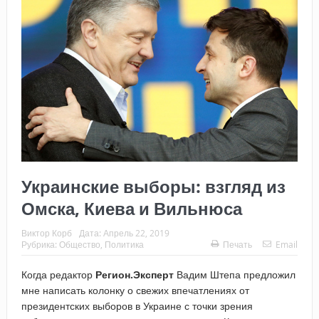
Украинские выборы: взгляд из
Омска, Киева и Вильнюса
Виктор Корб
Дата:
Апрель 22, 2019
Рубрика:
Общество
,
Политика
Печать
Email
Когда редактор
Регион.Эксперт
Вадим Штепа предложил
мне написать колонку о свежих впечатлениях от
президентских выборов в Украине с точки зрения