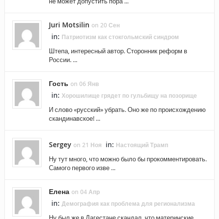
не может допустить пора ...
Juri Motsilin
on 20 Сен
in:
Патриотизм как стокгольмский синдром
Штепа, интересный автор. Сторонник реформ в
России. ...
Гость
on 06 Янв
in:
Хорошилище грядет по гульбищу на позорище
И слово «русский» убрать. Оно же по происхождению
скандинавское! ...
Sergey
in:
on 21 Ноя
Настоящий Трамп
Ну тут много, что можно было бы прокомментировать.
Самого первого изве ...
Елена
on 04 Апр
in:
Демография как проблема для регионализма
Ну был же в Дагестане скандал, что материнские