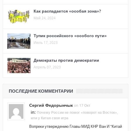
Как распадается «особая зона»?
Май 24, 2024
Тупик российского «особого пути»
Июль 17, 2023
Демократы против демократии
Апрель 07, 2023
ПОСЛЕДНИЕ КОММЕНТАРИИ
Сергий Федорынчык
on 17 Окт
in:
Почему России не помог «поворот на Восток»,
или у Китая своя игра
Вопреки утверждению Главы МИД КНР Ван И "Китай