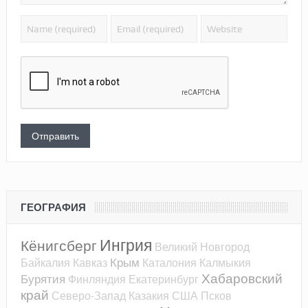
ГЕОГРАФИЯ
Ингрия
Кёнигсберг
Великий Новгород
Крым
Байкалия
Кавказ
Каталония
Калмыкия
Хабаровский
Бурятия
Финляндия
Екатеринбург
край
Северо-Запад
Казакия
США
Псков