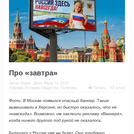
Про «завтра»
Артур Тушин
Дата:
Июль 10, 2023
Рубрика:
История
,
Общество
,
Политика
Печать
Email
Фото: В Москве появился опасный баннер. Такие
вывешивали в Херсоне, но быстро оказалось, что не
«навсегда». Возможно, им заклеили рекламу «Вагнера»,
когда ничего другого под рукой не оказалось.
Будущего у России уже не будет. Оно угроблено