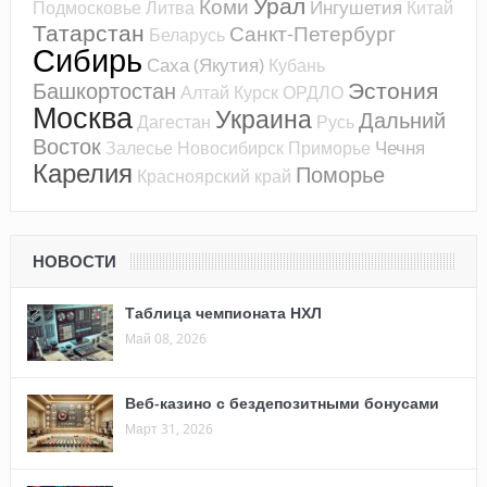
Урал
Коми
Ингушетия
Подмосковье
Литва
Китай
Татарстан
Санкт-Петербург
Беларусь
Сибирь
Саха (Якутия)
Кубань
Эстония
Башкортостан
Алтай
Курск
ОРДЛО
Москва
Украина
Дальний
Дагестан
Русь
Восток
Чечня
Залесье
Новосибирск
Приморье
Карелия
Поморье
Красноярский край
НОВОСТИ
Таблица чемпионата НХЛ
Май 08, 2026
Веб-казино с бездепозитными бонусами
Март 31, 2026