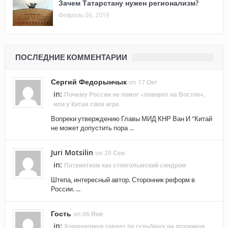
Зачем Татарстану нужен регионализм?
Февраль 06, 2019
ПОСЛЕДНИЕ КОММЕНТАРИИ
Сергий Федорынчык
on 17 Окт
in:
Почему России не помог «поворот на Восток»,
или у Китая своя игра
Вопреки утверждению Главы МИД КНР Ван И "Китай
не может допустить пора ...
Juri Motsilin
on 20 Сен
in:
Патриотизм как стокгольмский синдром
Штепа, интересный автор. Сторонник реформ в
России. ...
Гость
on 06 Янв
in:
Хорошилище грядет по гульбищу на позорище