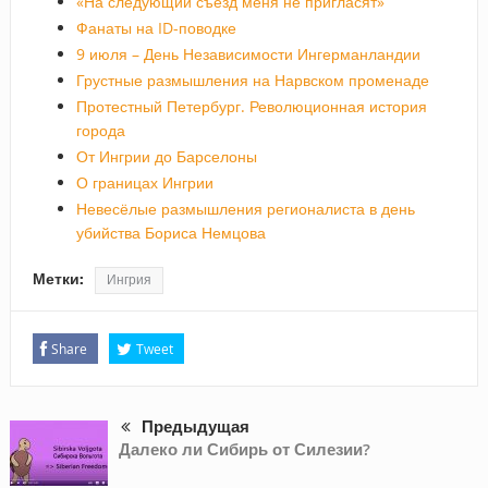
«На следующий съезд меня не пригласят»
Фанаты на ID-поводке
9 июля – День Независимости Ингерманландии
Грустные размышления на Нарвском променаде
Протестный Петербург. Революционная история
города
От Ингрии до Барселоны
О границах Ингрии
Невесёлые размышления регионалиста в день
убийства Бориса Немцова
Метки:
Ингрия
Share
Tweet
Предыдущая
Далеко ли Сибирь от Силезии?