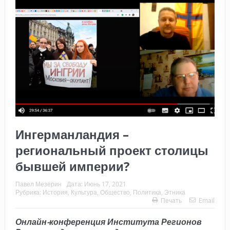
Ингерманландия –
региональный проект столицы
бывшей империи?
Павел Мезерин
Дата:
Июнь 17, 2021
Рубрика:
История
,
Культура
,
Общество
,
Политика
,
Этника
Печать
Email
Онлайн-конференция
Института Регионов