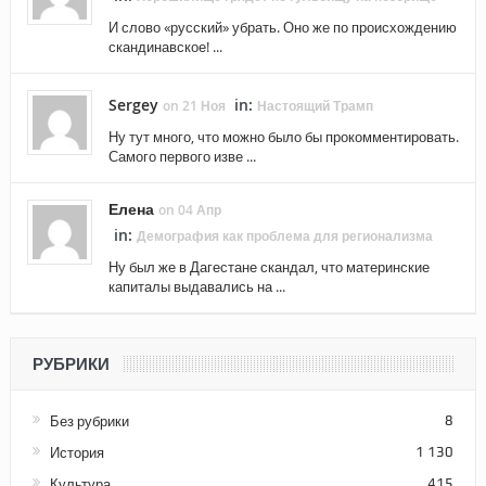
И слово «русский» убрать. Оно же по происхождению
скандинавское! ...
Sergey
in:
on 21 Ноя
Настоящий Трамп
Ну тут много, что можно было бы прокомментировать.
Самого первого изве ...
Елена
on 04 Апр
in:
Демография как проблема для регионализма
Ну был же в Дагестане скандал, что материнские
капиталы выдавались на ...
РУБРИКИ
Без рубрики
8
История
1 130
Культура
415