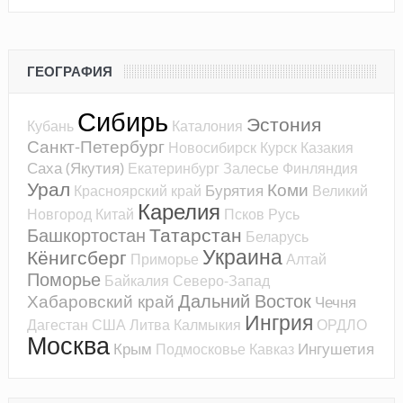
ГЕОГРАФИЯ
Сибирь
Эстония
Кубань
Каталония
Санкт-Петербург
Новосибирск
Курск
Казакия
Саха (Якутия)
Екатеринбург
Залесье
Финляндия
Урал
Коми
Бурятия
Красноярский край
Великий
Карелия
Новгород
Китай
Псков
Русь
Татарстан
Башкортостан
Беларусь
Украина
Кёнигсберг
Приморье
Алтай
Поморье
Байкалия
Северо-Запад
Дальний Восток
Хабаровский край
Чечня
Ингрия
Дагестан
США
Литва
Калмыкия
ОРДЛО
Москва
Крым
Ингушетия
Подмосковье
Кавказ