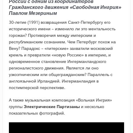
России
с одним из координаторов
Гражданского движения «Свободная Ингрия»
Павлом Мезериным
30-летие (1991) возвращения Санкт-Петербургу его
исторического имени – изменило ли это ментальность
горожан? Противоречия между имперским и
республиканским сознанием. Чем Петербург похож на
Вену? Парадокс – «питерские» захватили московский
кремль и превратили «новую Россию» в империю, и
одновременное становление Ингерманландского
регионалистского движения. Является ли оно
узкоэтническим или общегражданским? Параллель с
англоязычной Ирландией. Ингерманландия в
постимперской перспективе.
А также музыкальная композиция «Вольная Ингрия»
группы
Электрические Партизаны
и несколько
показательных фотографий.