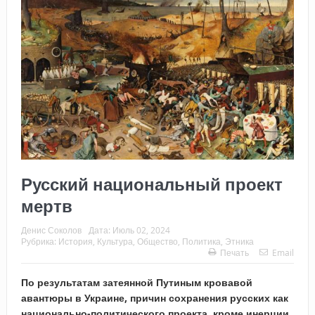
Русский национальный проект
мертв
Денис Соколов
Дата:
Июль 02, 2024
Рубрика:
История
,
Культура
,
Общество
,
Политика
,
Этника
Печать
Email
По результатам затеянной Путиным кровавой
авантюры в Украине, причин сохранения русских как
национально-политического проекта, кроме инерции,