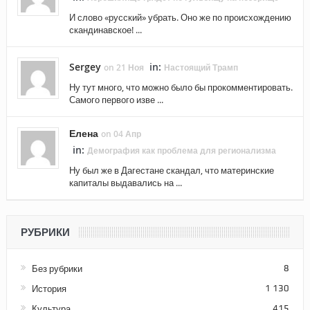
И слово «русский» убрать. Оно же по происхождению
скандинавское! ...
Sergey
in:
on 21 Ноя
Настоящий Трамп
Ну тут много, что можно было бы прокомментировать.
Самого первого изве ...
Елена
on 04 Апр
in:
Демография как проблема для регионализма
Ну был же в Дагестане скандал, что материнские
капиталы выдавались на ...
РУБРИКИ
Без рубрики
8
История
1 130
Культура
415