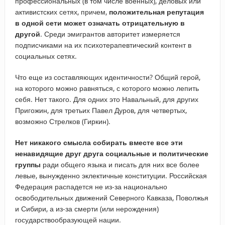
профессиональных (в том числе военных), деловых или
активистских сетях, причем,
положительная репутация
в одной сети может означать отрицательную в
другой
. Среди эмигрантов авторитет измеряется
подписчиками на их психотерапевтический контент в
социальных сетях.
Что еще из составляющих идентичности? Общий герой,
на которого можно равняться, с которого можно лепить
себя. Нет такого. Для одних это Навальный, для других
Пригожин, для третьих Павел Дуров, для четвертых,
возможно Стрелков (Гиркин).
Нет никакого смысла собирать вместе все эти
ненавидящие друг друга социальные и политические
группы
ради общего языка и писать для них все более
левые, вынужденно эклектичные конституции. Российская
Федерация распадется не из-за национально
освободительных движений Северного Кавказа, Поволжья
и Сибири, а из-за смерти (или нерождения)
государствообразующей нации.