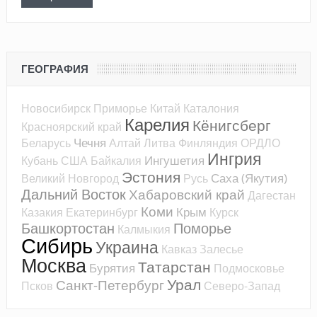
ГЕОГРАФИЯ
Новосибирск
Приморье
Китай
Каталония
Карелия
Кёнигсберг
Красноярский край
Чечня
Беларусь
Алтай
Литва
Финляндия
ОРДЛО
Ингрия
Ингушетия
Кубань
США
Байкалия
Эстония
Саха (Якутия)
Великий Новгород
Русь
Дальний Восток
Хабаровский край
Дагестан
Коми
Крым
Казакия
Екатеринбург
Курск
Башкортостан
Поморье
Калмыкия
Сибирь
Украина
Кавказ
Залесье
Москва
Татарстан
Бурятия
Подмосковье
Урал
Санкт-Петербург
Псков
Северо-Запад