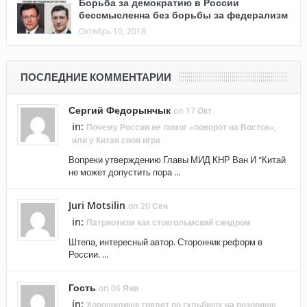
Борьба за демократию в России
бессмысленна без борьбы за федерализм
Октябрь 10, 2018
ПОСЛЕДНИЕ КОММЕНТАРИИ
Сергий Федорынчык
on 17 Окт
in:
Почему России не помог «поворот на Восток»,
или у Китая своя игра
Вопреки утверждению Главы МИД КНР Ван И "Китай
не может допустить пора ...
Juri Motsilin
on 20 Сен
in:
Патриотизм как стокгольмский синдром
Штепа, интересный автор. Сторонник реформ в
России. ...
Гость
on 06 Янв
in:
Хорошилище грядет по гульбищу на позорище