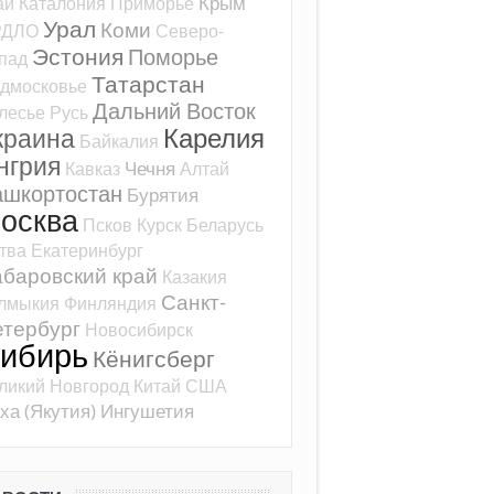
Крым
ай
Каталония
Приморье
Урал
Коми
РДЛО
Северо-
Эстония
Поморье
пад
Татарстан
дмосковье
Дальний Восток
лесье
Русь
Карелия
краина
Байкалия
нгрия
Чечня
Кавказ
Алтай
ашкортостан
Бурятия
осква
Псков
Курск
Беларусь
тва
Екатеринбург
баровский край
Казакия
Санкт-
лмыкия
Финляндия
тербург
Новосибирск
ибирь
Кёнигсберг
ликий Новгород
Китай
США
ха (Якутия)
Ингушетия