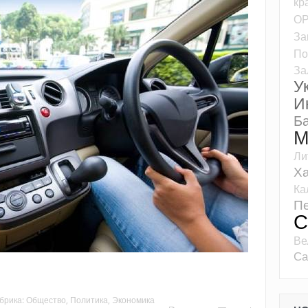
кр
О
За
По
За
У
И
Б
М
Ли
Ха
Ка
Пе
С
Ве
Са
брика:
Общество
,
Политика
,
Экономика