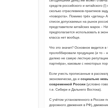
сегодняшний день) им может отвеча
средств российского и китайского (!)
сколько отраслевиков-практиков зад
«поворота». Помимо трёх «детищ» Ав
список допускаемых на рынок росси
представители китайских марок – Hav
предполагается использовать в экон
класса нет вообще.
Что это значит? Основное видится в
пролоббировали продукцию (и то – 
далеко не самую лестную репутацию,
партнёра», каковым с некоторых пор 
Если учесть прописанные в рассмат
экономически, да и
социально нев
современной России
(условно гово
т.е. Сибири и Дальнего Востока).
С учётом установленного в России п
дорожного движения в РФ), движение