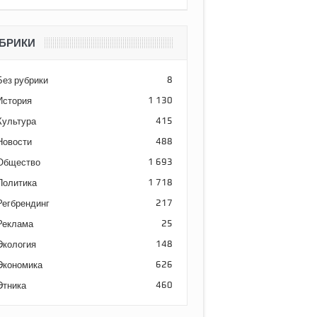
БРИКИ
Без рубрики
8
История
1 130
Культура
415
Новости
488
Общество
1 693
Политика
1 718
Регбрендинг
217
Реклама
25
Экология
148
Экономика
626
Этника
460