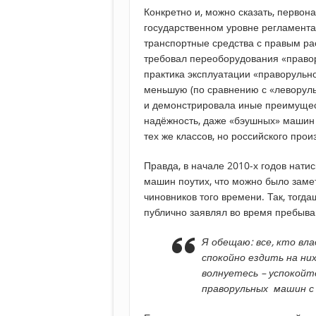
Конкретно и, можно сказать, первон
государственном уровне регламента,
транспортные средства с правым рас
требовал переоборудования «право
практика эксплуатации «праворульно
меньшую (по сравнению с «леворуль
и демонстрировала иные преимущес
надёжность, даже «бэушных» машин 
тех же классов, но российского прои
Правда, в начале 2010-х годов нати
машин поутих, что можно было заме
чиновников того времени. Так, тог
публично заявлял во время пребыва
Я обещаю: все, кто вл
спокойно ездить на них
волнуетесь – успокойт
праворульных машин с 