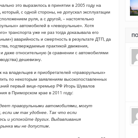
ачально это выразилось в принятии в 2005 году на
 который, с одной стороны, не допускал эксплуатации
положением руля, а с другой, – настоятельно
рульных» автомобилей в «леворульные». Хотя
го» транспорта уже не раз тогда доказывала его
ПО
ным») аварийность и смертность в результате ДТП, да
тва, подтверждаемые практикой движения,
и даже относительную (в сравнении с автомобилями
зводства) дешевизну.
ск на владельцев и приобретателей «праворульных»
тить по некоторым заявлениям высокопоставленных
дашний первый вице-премьер РФ Игорь Шувалов
ния в Приморском крае в 2011 году:
адеет праворульными автомобилями, могут
, если им так удобнее. Так что если
есь и успокойте других. Выдавливания
рынка мы не допустим.