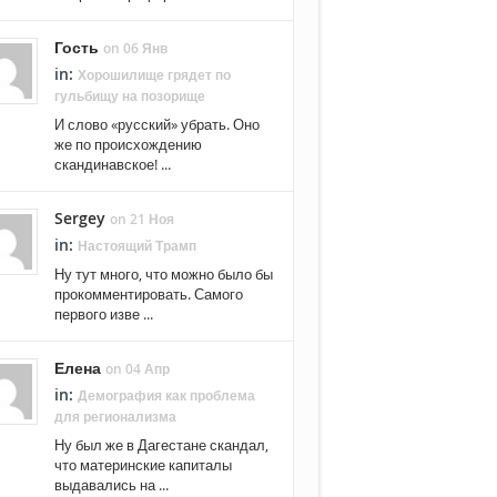
Гость
on 06 Янв
in:
Хорошилище грядет по
гульбищу на позорище
И слово «русский» убрать. Оно
же по происхождению
скандинавское! ...
Sergey
on 21 Ноя
in:
Настоящий Трамп
Ну тут много, что можно было бы
прокомментировать. Самого
первого изве ...
Елена
on 04 Апр
in:
Демография как проблема
для регионализма
Ну был же в Дагестане скандал,
что материнские капиталы
выдавались на ...