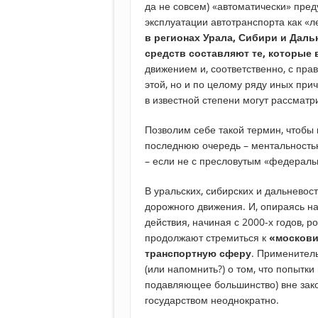
да не совсем) «автоматически» пре
эксплуатации автотранспорта как «л
в регионах Урала, Сибири и Дал
средств составляют те, которые
движением и, соответственно, с пра
этой, но и по целому ряду иных при
в известной степени могут рассматр
Позволим себе такой термин, чтобы 
последнюю очередь – ментальностью
– если не с пресловутым «федераль
В уральских, сибирских и дальнево
дорожного движения. И, опираясь н
действия, начиная с 2000-х годов, 
продолжают стремиться к
«москови
транспортную сферу
. Применител
(или напомнить?) о том, что попытк
подавляющее большинство) вне зак
государством неоднократно.