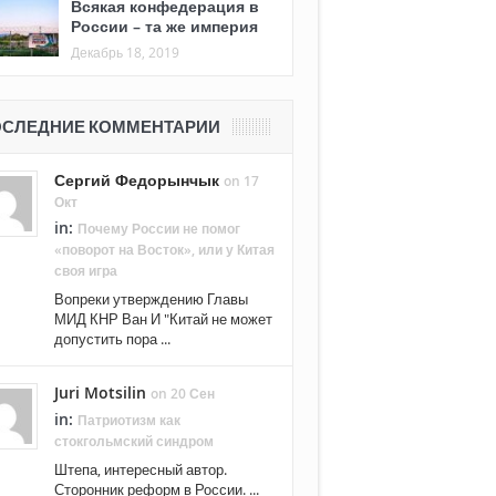
Всякая конфедерация в
России – та же империя
Декабрь 18, 2019
СЛЕДНИЕ КОММЕНТАРИИ
Сергий Федорынчык
on 17
Окт
in:
Почему России не помог
«поворот на Восток», или у Китая
своя игра
Вопреки утверждению Главы
МИД КНР Ван И "Китай не может
допустить пора ...
Juri Motsilin
on 20 Сен
in:
Патриотизм как
стокгольмский синдром
Штепа, интересный автор.
Сторонник реформ в России. ...