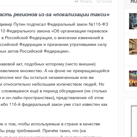
Н
Печать
Email
асть регионов из-за «локализации такси»
адимир Путин подписал Федеральный закон №116-ФЗ
и 10 Федерального закона «Об организации перевозок
и в Российской Федерации, о внесении изменений в
оссийской Федерации и признании утратившими силу
ых актов Российской Федерации».
авовой акт, подобных которому (чисто внешне)
превеликое множество. А на фоне не прекращающейся
 вполне мог бы остаться незамеченным или же
 относительно небольшим количеством людей. Но
, сложившееся ещё в период обсуждения (не столько
 и он-лайн-пространствах), представление об этом
 ибо 116-й федеральный закон уже стал известен как
 о том, чтобы используемые в стране в качестве
ы ряду требований. Причём таких, что (на