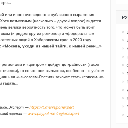
А зря…
ций или иного очевидного и публичного выражения
РУ
 Хотя возможным (насколько – другой вопрос) видится
ень велика вероятность того, что может быть вбит
оком (и рядом других регионов) и «федеральным
ротестных акций в Хабаровском крае в 2020 году
а:
«Москва, уходи из нашей тайги, с нашей реки…»
 регионами и «центром» дойдут до крайности (такое
тически), то во что они выльются, особенно – с учётом
одняшняя «не-совсем-Россия» захочет стать «совсем-не-
ом гадать…
_____________
егион.Эксперт —
https://t.me/regionexpert
тский портал —
www.paypal.me /regionexpert