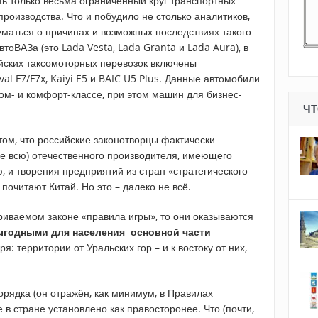
ть только весьма ограниченный круг транспортных
 производства. Что и побудило не столько аналитиков,
уматься о причинах и возможных последствиях такого
тоВАЗа (это Lada Vesta, Lada Granta и Lada Aura), в
йских таксомоторных перевозок включены
al F7/F7x, Kaiyi E5 и BAIC U5 Plus. Данные автомобили
ом- и комфорт-классе, при этом машин для бизнес-
ЧТ
 том, что российские законотворцы фактически
не всю) отечественного производителя, имеющего
 и творения предприятий из стран «стратегического
почитают Китай. Но это – далеко не всё.
риваемом законе «правила игры», то они оказываются
ыгодными для населения основной части
ря: территории от Уральских гор – и к востоку от них,
орядка (он отражён, как минимум, в Правилах
 в стране установлено как правосторонее. Что (почти,