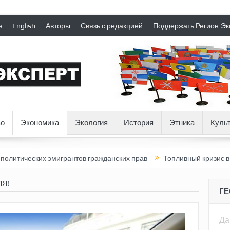
е
English
Авторы
Связь с редакцией
Поддержать Регион.Эк
о
Экономика
Экология
История
Этника
Куль
мигрантов гражданских прав
Топливный кризис в России
Поч
ЛЯ!
Г
Да