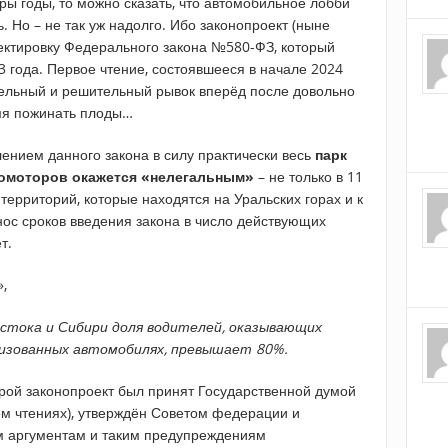
ы годы, то можно сказать, что автомобильное лобби
ь. Но – не так уж надолго. Ибо законопроект (ныне
ектировку Федерального закона №580-ФЗ, который
23 года. Первое чтение, состоявшееся в начале 2024
тельный и решительный рывок вперёд после довольно
емя пожинать плоды…
плением данного закона в силу практически весь
парк
омоторов окажется «нелегальным»
– не только в 11
 территорий, которые находятся на Уральских горах и к
нос сроков введения закона в число действующих
т.
,
остока и Сибири доля водителей, оказывающих
лизованных автомобилях, превышает 80%.
орой законопроект был принят Государственной думой
ем чтениях), утверждён Советом федерации и
м аргументам и таким предупреждениям