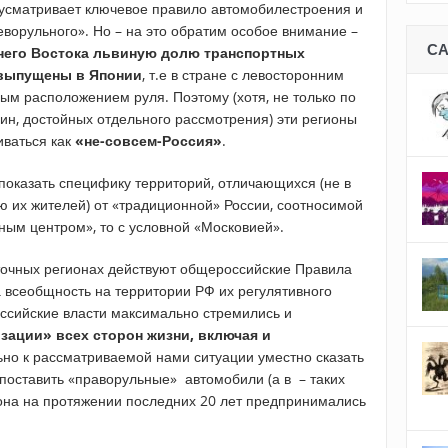
дусматривает ключевое правило автомобилестроения и
еворульного». Но – на это обратим особое внимание –
С
ьнего Востока львиную долю транспортных
 выпущены в Японии
, т.е в стране с левосторонним
вым расположением руля. Поэтому (хотя, не только по
чин, достойных отдельного рассмотрения) эти регионы
иваться как
«не-совсем-Россия»
.
показать специфику территорий, отличающихся (не в
 их жителей) от «традиционной» России, соотносимой
ным центром», то с условной «Московией».
сточных регионах действуют общероссийские Правила
а всеобщность на территории РФ их регулятивного
российские власти максимально стремились и
зации» всех сторон жизни, включая и
ьно к рассматриваемой нами ситуации уместно сказать
и поставить «праворульные» автомобили (а в – таких
она на протяжении последних 20 лет предпринимались