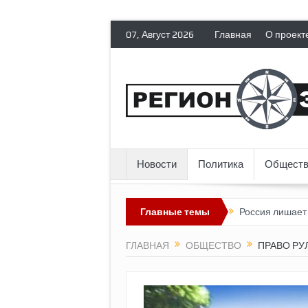
07, Август 2026
Главная
О проект
Новости
Политика
Обществ
ии» пока выглядит невозможным?
Главные темы
Россия лишает политических э
ГЛАВНАЯ
ОБЩЕСТВО
ПРАВО РУ