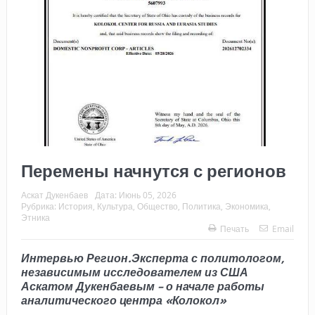
Перемены начнутся с регионов
Аскат Дукенбаев
Дата:
Июнь 05, 2026
Рубрика:
История
,
Культура
,
Общество
,
Политика
,
Экономика
,
Этника
Печать
Email
Интервью Регион.Эксперта с политологом,
независимым исследователем из США
Аскатом Дукенбаевым – о начале работы
аналитического центра «Колокол»