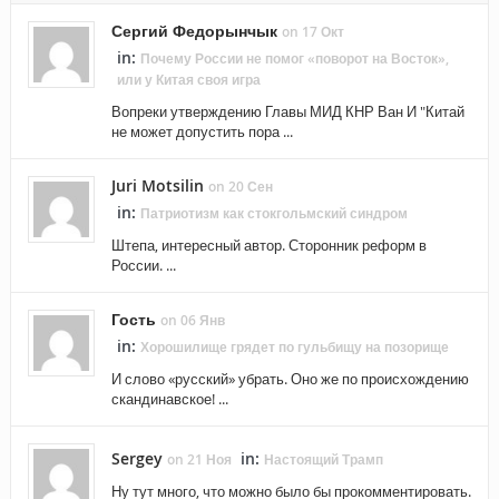
Сергий Федорынчык
on 17 Окт
in:
Почему России не помог «поворот на Восток»,
или у Китая своя игра
Вопреки утверждению Главы МИД КНР Ван И "Китай
не может допустить пора ...
Juri Motsilin
on 20 Сен
in:
Патриотизм как стокгольмский синдром
Штепа, интересный автор. Сторонник реформ в
России. ...
Гость
on 06 Янв
in:
Хорошилище грядет по гульбищу на позорище
И слово «русский» убрать. Оно же по происхождению
скандинавское! ...
Sergey
in:
on 21 Ноя
Настоящий Трамп
Ну тут много, что можно было бы прокомментировать.