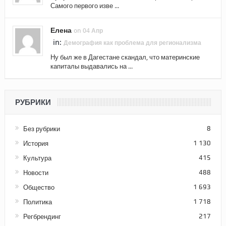
Самого первого изве ...
Елена
on 04 Апр
in:
Демография как проблема для регионализма
Ну был же в Дагестане скандал, что материнские
капиталы выдавались на ...
РУБРИКИ
Без рубрики
8
История
1 130
Культура
415
Новости
488
Общество
1 693
Политика
1 718
Регбрендинг
217