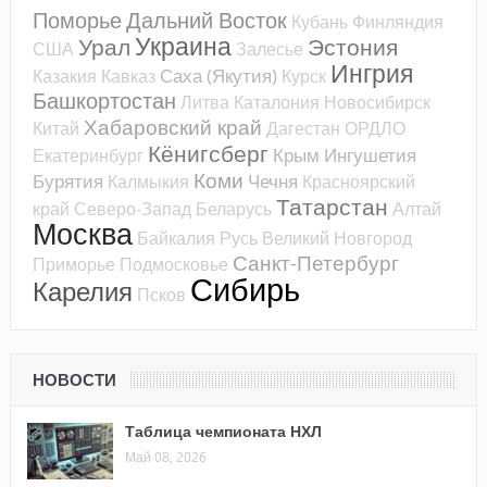
Поморье
Дальний Восток
Кубань
Финляндия
Украина
Урал
Эстония
США
Залесье
Ингрия
Саха (Якутия)
Казакия
Кавказ
Курск
Башкортостан
Литва
Каталония
Новосибирск
Хабаровский край
Китай
Дагестан
ОРДЛО
Кёнигсберг
Крым
Ингушетия
Екатеринбург
Коми
Бурятия
Чечня
Калмыкия
Красноярский
Татарстан
край
Северо-Запад
Беларусь
Алтай
Москва
Байкалия
Русь
Великий Новгород
Санкт-Петербург
Приморье
Подмосковье
Сибирь
Карелия
Псков
НОВОСТИ
Таблица чемпионата НХЛ
Май 08, 2026