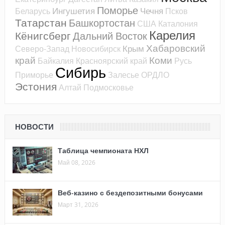
Поморье
Ингушетия
Чечня
Беларусь
Псков
Татарстан
Башкортостан
США
Каталония
Карелия
Кёнигсберг
Дальний Восток
Хабаровский
Крым
Северо-Запад
Новосибирск
край
Коми
Байкалия
Красноярский край
Русь
Сибирь
Приморье
Залесье
ОРДЛО
Эстония
Алтай
Подмосковье
НОВОСТИ
Таблица чемпионата НХЛ
Май 08, 2026
Веб-казино с бездепозитными бонусами
Март 31, 2026