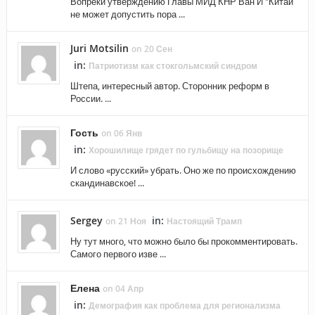
Вопреки утверждению Главы МИД КНР Ван И "Китай
не может допустить пора ...
Juri Motsilin
on 20 Сен
in:
Патриотизм как стокгольмский синдром
Штепа, интересный автор. Сторонник реформ в
России. ...
Гость
on 06 Янв
in:
Хорошилище грядет по гульбищу на позорище
И слово «русский» убрать. Оно же по происхождению
скандинавское! ...
Sergey
in:
on 21 Ноя
Настоящий Трамп
Ну тут много, что можно было бы прокомментировать.
Самого первого изве ...
Елена
on 04 Апр
in:
Демография как проблема для регионализма