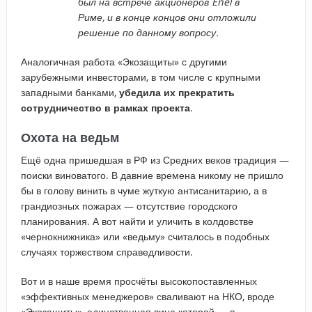
был на встрече акционеров Enel в
Риме, и в конце концов они отложили
решение по данному вопросу.
Аналогичная работа «Экозащиты» с другими
зарубежными инвесторами, в том числе с крупными
западными банками,
убедила их прекратить
сотрудничество в рамках проекта
.
Охота на ведьм
Ещё одна пришедшая в РФ из Средних веков традиция —
поиски виноватого. В давние времена никому не пришло
бы в голову винить в чуме жуткую антисанитарию, а в
грандиозных пожарах — отсутствие городского
планирования. А вот найти и уличить в колдовстве
«чернокнижника» или «ведьму» считалось в подобных
случаях торжеством справедливости.
Вот и в наше время просчёты высокопоставленных
«эффективных менеджеров» сваливают на НКО, вроде
«Экозащиты», единственная вина которой — в