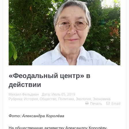
«Феодальный центр» в
действии
Михаил Фельдман
Дата:
Июль 05, 2019
Рубрика:
История
,
Общество
,
Политика
,
Экология
,
Экономика
Печать
Email
Фото: Александра Королёва
На общественную активистку Александру Королёву,