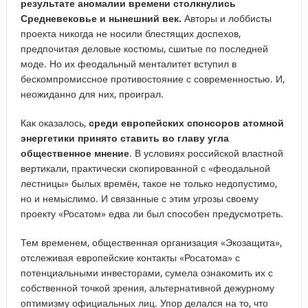
результате аномалии времени столкнулись
Средневековье и нынешний век.
Авторы и лоббисты
проекта никогда не носили блестящих доспехов,
предпочитая деловые костюмы, сшитые по последней
моде. Но их феодальный менталитет вступил в
бескомпромиссное противостояние с современностью. И,
неожиданно для них, проиграл.
Как оказалось,
среди европейских спонсоров атомной
энергетики принято ставить во главу угла
общественное мнение
. В условиях российской властной
вертикали, практически скопированной с «феодальной
лестницы» былых времён, такое не только недопустимо,
но и немыслимо. И связанные с этим угрозы своему
проекту «Росатом» едва ли был способен предусмотреть.
Тем временем, общественная организация «Экозащита»,
отслеживая европейские контакты «Росатома» с
потенциальными инвесторами, сумела ознакомить их с
собственной точкой зрения, альтернативной дежурному
оптимизму официальных лиц. Упор делался на то, что