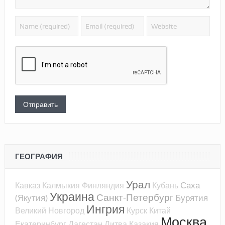
ГЕОГРАФИЯ
Урал
Саха
Кавказ
Калмыкия
Финляндия
Кубань
Украина
Санкт-Петербург
(Якутия)
Бурятия
Ингрия
Великий Новгород
Курск
Китай
Москва
Екатеринбург
Дагестан
Литва
Казакия