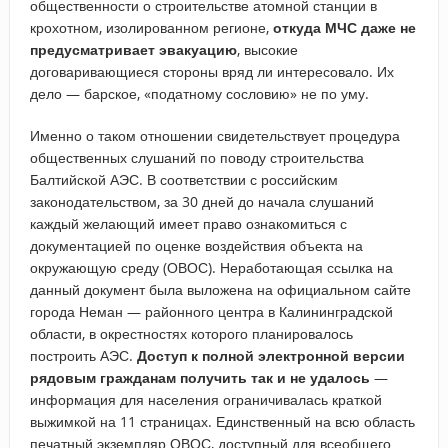
общественности о строительстве атомной станции в
крохотном, изолированном регионе,
откуда МЧС даже не
предусматривает эвакуацию
, высокие
договаривающиеся стороны вряд ли интересовало. Их
дело — барское, «податному сословию» не по уму.
Именно о таком отношении свидетельствует процедура
общественных слушаний по поводу строительства
Балтийской АЭС. В соответствии с российским
законодательством, за 30 дней до начала слушаний
каждый желающий имеет право ознакомиться с
документацией по оценке воздействия объекта на
окружающую среду (ОВОС). Неработающая ссылка на
данный документ была выложена на официальном сайте
города Неман — районного центра в Калининградской
области, в окрестностях которого планировалось
построить АЭС.
Доступ к полной электронной версии
рядовым гражданам получить так и не удалось
—
информация для населения ограничивалась краткой
выжимкой на 11 страницах. Единственный на всю область
печатный экземпляр ОВОС, доступный для всеобщего