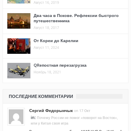
Август 16, 2019
Два часа в Пскове. Рефлексии быстрого
путешественника
Август 18, 2017
От Кореи до Карелии
Август 11, 2024
QRепостная перезагрузка
Ноябрь 18, 2021
ПОСЛЕДНИЕ КОММЕНТАРИИ
Сергий Федорынчык
on 17 Окт
in:
Почему России не помог «поворот на Восток»,
или у Китая своя игра