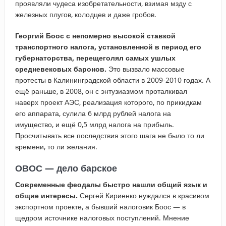
проявляли чудеса изобретательности, взимая мзду с
железных плугов, колодцев и даже гробов.
Георгий Боос с непомерно высокой ставкой
транспортного налога, установленной в период его
губернаторства, перещеголял самых ушлых
средневековых баронов.
Это вызвало массовые
протесты в Калининградской области в 2009-2010 годах. А
ещё раньше, в 2008, он с энтузиазмом проталкивал
наверх проект АЭС, реализация которого, по прикидкам
его аппарата, сулила 6 млрд рублей налога на
имущество, и ещё 0,5 млрд налога на прибыль.
Просчитывать все последствия этого шага не было то ли
времени, то ли желания.
ОВОС — дело барское
Современные феодалы быстро нашли общий язык и
общие интересы.
Сергей Кириенко нуждался в красивом
экспортном проекте, а бывший налоговик Боос — в
щедром источнике налоговых поступлений. Мнение