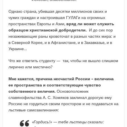
Однако страна, убившая десятки миллионов своих и
чужих граждан и настроившая ГУЛАГи на огромных
пространствах Европы и Азии,
вряд ли может служить
образцом христианской добродетели.
И до сих пор
незаживающие раны кровоточат в разных частях мира: и
в Северной Корее, и в Афганистане, и в Закавказье, и в
Украине…
Что же ответить студенту — так, чтобы не вышло слишком
лирично или мистично?
Мне кажется, причина несчастий России – величина
ее пространства и соответствующее чувство
собственного величия.
Основоположник
славянофильства А. С. Хомяков заклинал дорогую ему
Россию не гордиться своим простором и не подаваться на
льстивые самозаклинания:
«Гордись!» — тебе льстецы сказали: