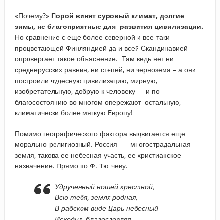
«Почему?»
Порой винят суровый климат, долгие
зимы, не благоприятные для развития цивилизации.
Но сравнение с еще более северной и все-таки
процветающей Финляндией да и всей Скандинавией
опровергает такое объяснение. Там ведь нет ни
среднерусских равнин, ни степей, ни чернозема – а они
построили чудесную цивилизацию, мирную,
изобретательную, добрую к человеку — и по
благосостоянию во многом опережают остальную,
климатически более мягкую Европу!
Помимо географического фактора выдвигается еще
морально-религиозный. Россия — многострадальная
земля, такова ее небесная участь, ее христианское
назначение. Прямо по Ф. Тютчеву:
Удрученный ношей крестной,
Всю тебя, земля родная,
В рабском виде Царь небесный
Исходил, благословляя.