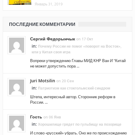
Январь 31, 2019
ПОСЛЕДНИЕ КОММЕНТАРИИ
Сергий Федорынчык
on 17 Окт
in:
Почему России не помог «поворот на Восток»,
или у Китая своя игра
Вопреки утверждению Главы МИД КНР Ван И "Китай
не может допустить пора ...
Juri Motsilin
on 20 Сен
in:
Патриотизм как стокгольмский синдром
Штепа, интересный автор. Сторонник реформ в
России. ...
Гость
on 06 Янв
in:
Хорошилище грядет по гульбищу на позорище
И слово «русский» убрать. Оно же по происхождению