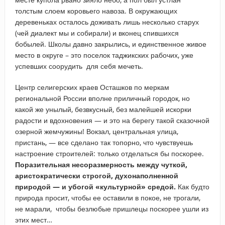
толстым слоем коровьего навоза. В окружающих
деревеньках осталось доживать лишь несколько старух
(чей диалект мы и собирали) и вконец спившихся
бобылей. Школы давно закрылись, и единственное живое
место в округе – это поселок таджикских рабочих, уже
успевших соорудить для себя мечеть.
Центр селигерских краев Осташков по меркам
региональной России вполне приличный городок, но
какой же унылый, безвкусный, без малейшей искорки
радости и вдохновения — и это на берегу такой сказочной
озерной жемчужины! Вокзал, центральная улица,
пристань, — все сделано так топорно, что чувствуешь
настроение строителей: только отделаться бы поскорее.
Поразительная несоразмерность между чуткой,
аристократически строгой, духонаполненной
природой — и убогой «культурной» средой.
Как будто
природа просит, чтобы ее оставили в покое, не трогали,
не марали, чтобы безлюбые пришлецы поскорее ушли из
этих мест…