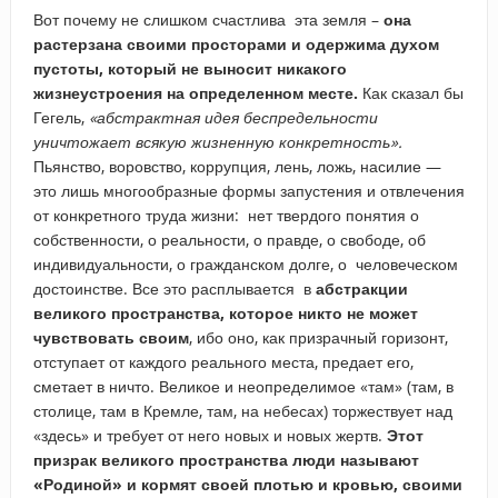
Вот почему не слишком счастлива эта земля –
она
растерзана своими просторами и одержима духом
пустоты, который не выносит никакого
жизнеустроения на определенном месте.
Как сказал бы
Гегель,
«абстрактная идея беспредельности
уничтожает всякую жизненную конкретность».
Пьянство, воровство, коррупция, лень, ложь, насилие —
это лишь многообразные формы запустения и отвлечения
от конкретного труда жизни: нет твердого понятия о
собственности, о реальности, о правде, о свободе, об
индивидуальности, о гражданском долге, о человеческом
достоинстве. Все это расплывается в
абстракции
великого пространства, которое никто не может
чувствовать своим
, ибо оно, как призрачный горизонт,
отступает от каждого реального места, предает его,
сметает в ничто. Великое и неопределимое «там» (там, в
столице, там в Кремле, там, на небесах) торжествует над
«здесь» и требует от него новых и новых жертв.
Этот
призрак великого пространства люди называют
«Родиной» и кормят своей плотью и кровью, своими