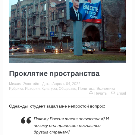
Проклятие пространства
Михаил Эпштейн
Дата:
Апрель 04, 2022
Рубрика:
История
,
Культура
,
Общество
,
Политика
,
Экономика
Печать
Email
Однажды студент задал мне непростой вопрос:
Почему Россия такая несчастная? И
почему она приносит несчастье
другим странам?