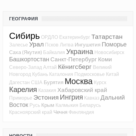
ГЕОГРАФИЯ
Сибирь
Татарстан
ОРДЛО
Екатеринбург
Урал
Поморье
Ингушетия
Залесье
Псков
Литва
Украина
Саха (Якутия)
Байкалия
Новосибирск
Башкортостан
Санкт-Петербург
Коми
Кёнигсберг
Северо-Запад
Алтай
Великий
Новгород
Кубань
Каталония
Подмосковье
Китай
Москва
Бурятия
Дагестан
США
Курск
Карелия
Хабаровский край
Казакия
Ингрия
Эстония
Дальний
Приморье
Кавказ
Восток
Крым
Русь
Калмыкия
Беларусь
Чечня
Красноярский край
Финляндия
НОВОСТИ