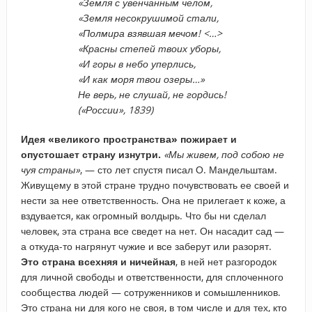
«Земля с увенчанным челом,
«Земля несокрушимой стали,
«Полмира взявшая мечом! <…>
«Красны степей твоих уборы,
«И горы в небо уперлись,
«И как моря твои озеры…»
Не верь, не слушай, не гордись!
(«России», 1839)
Идея «великого пространства» пожирает и
опустошает страну изнутри.
«Мы живем, под собою не
чуя страны»
, — сто лет спустя писал О. Мандельштам.
Живущему в этой стране трудно почувствовать ее своей и
нести за нее ответственность. Она не прилегает к коже, а
вздувается, как огромный волдырь. Что бы ни сделал
человек, эта страна все сведет на нет. Он насадит сад —
а откуда-то нагрянут чужие и все заберут или разорят.
Это страна всехняя и ничейная
, в ней нет разгородок
для личной свободы и ответственности, для сплоченного
сообщества людей — сотруженников и сомышленников.
Это страна ни для кого не своя, в том числе и для тех, кто