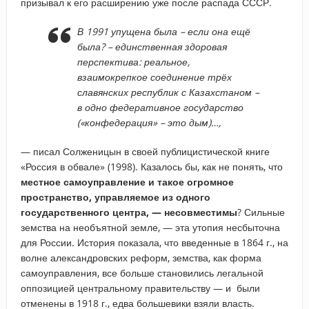
призывал к его расширению уже после распада СССР.
В 1991 упущена была – если она ещё
была? – единственная здоровая
перспектива: реальное,
взаимокрепкое соединение трёх
славянских республик с Казахстаном –
в одно федеративное государство
(«конфедерация» – это дым)…,
— писал Солженицын в своей публицистической книге
«Россия в обвале» (1998). Казалось бы, как не понять, что
местное самоуправление и такое огромное
пространство, управляемое из одного
государственного центра, — несовместимы
? Сильные
земства на необъятной земле, — эта утопия несбыточна
для России. История показала, что введенные в 1864 г., на
волне александровских реформ, земства, как форма
самоуправления, все больше становились легальной
оппозицией центральному правительству — и были
отменены в 1918 г., едва большевики взяли власть.