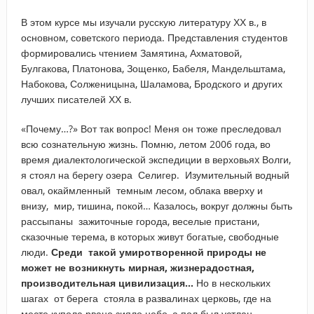
В этом курсе мы изучали русскую литературу ХХ в., в
основном, советского периода. Представления студентов
формировались чтением Замятина, Ахматовой,
Булгакова, Платонова, Зощенко, Бабеля, Мандельштама,
Набокова, Солженицына, Шаламова, Бродского и других
лучших писателей ХХ в.
«Почему…?» Вот так вопрос! Меня он тоже преследовал
всю сознательную жизнь. Помню, летом 2006 года, во
время диалектологической экспедиции в верховьяx Волги,
я стоял на берегу озера Селигер. Изумительный водный
овал, окаймленный темным лесом, облака вверху и
внизу, мир, тишина, покой… Казалось, вокруг должны быть
рассыпаны зажиточные города, веселые пристани,
сказочные терема, в которых живут богатые, свободные
люди.
Среди такой умиротворенной природы не
может не возникнуть мирная, жизнерадостная,
производительная цивилизация…
Но в нескольких
шагах от берега стояла в развалинах церковь, где на
месте купола рвано зияло небо, а пол был устлан