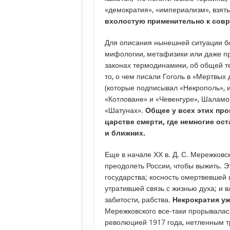
«демократия», «империализм», взяты
вхолостую применительно к совр
Для описания нынешней ситуации бо
мифологии, метафизики или даже про
законах термодинамики, об общей т
то, о чем писали Гоголь в «Мертвых
(которые подписывал «Некрополь», и
«Котловане» и «Чевенгуре», Шаламо
«Шатунах».
Общее у всех этих про
царстве смерти, где немногие ос
и ближних.
Еще в начале ХХ в. Д. С. Мережковс
преодолеть России, чтобы выжить. Э
государства; косность омертвевшей 
утратившей связь с жизнью духа; и в
забитости, рабства.
Некрократия уж
Мережковского все-таки прорывалас
революцией 1917 года, нетленным т