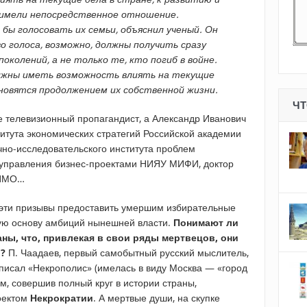
 имели непосредственное отношение.
 бы голосовать их семьи, объяснил ученый. Он
о голоса, возможно, должны получить сразу
околений, а не только те, кто погиб в войне.
олжны иметь возможность влиять на текущие
новятся продолжением их собственной жизни.
ЧТ
не телевизионный пропагандист, а Александр Иванович
итута экономических стратегий Российской академии
чно-исследовательского института проблем
управления бизнес-проектами НИЯУ МИФИ, доктор
ГИМО…
 эти призывы предоставить умершим избирательные
кую основу амбиций нынешней власти.
Понимают ли
ны, что, привлекая в свои ряды мертвецов, они
ы?
П. Чаадаев, первый самобытный русский мыслитель,
исал «Некрополис» (имелась в виду Москва — «город
зм, совершив полный круг в истории страны,
оектом
Некрократии
. А мертвые души, на скупке