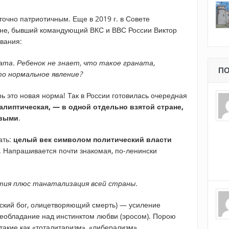
точно патриотичным. Еще в 2019 г. в Совете
оне, бывший командующий ВКС и ВВС России Виктор
вания:
та. Ребенок не знает, что такое граната,
ПО
то нормальное явление?
ь это новая норма! Так в России готовилась очередная
алиптическая, — в одной отдельно взятой стране,
ивыми
.
ать:
целый век символом политический власти
. Напрашивается почти знакомая, по-ленински
:
тия плюс танатализация всей страны.
еский бог, олицетворяющий смерть) — усиление
реобладание над инстинктом любви (эросом). Порою
такие как «тоталитаризм», «либерализм»,