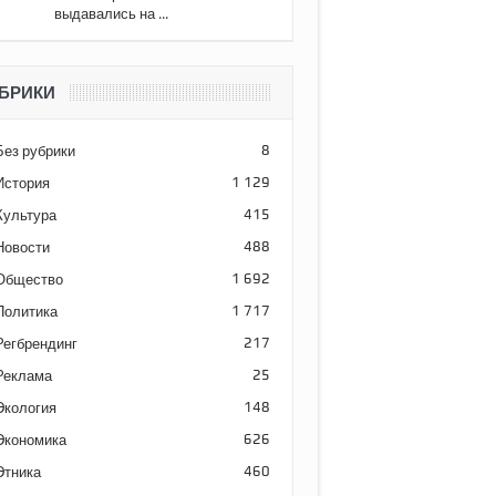
выдавались на ...
БРИКИ
Без рубрики
8
История
1 129
Культура
415
Новости
488
Общество
1 692
Политика
1 717
Регбрендинг
217
Реклама
25
Экология
148
Экономика
626
Этника
460