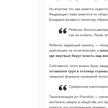
Но властям это уже кажется недоста
Федерации глава комитета по обор
Бондарев воззвал к министру образо
Ребенок боится автома
как ее кидать. Разве э
Ребенок, кидающий гранату, — тепер
революция, не политическая, а
апок
где мертвые берут власть над ж
Собственно, этого можно было ожид
оставался труп в столице страны
чеканная формула нынешней эпохи
Суверенная клептокра
Танатализация (от thanatos — греч
инстинкта смерти в обществе, его п
кажется, что политические термины, 