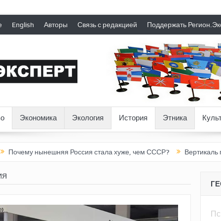
е
English
Авторы
Связь с редакцией
Поддержать Регион.Эк
о
Экономика
Экология
История
Этника
Куль
ешняя Россия стала хуже, чем СССР?
Вертикаль под давление
ИЯ
Г
Пс