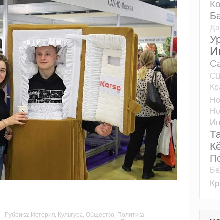
К
Б
Да
У
И
Са
С
Кр
Но
Но
Ин
Т
К
П
Бе
К
Рубрика:
История
,
Культура
,
Общество
,
Политика