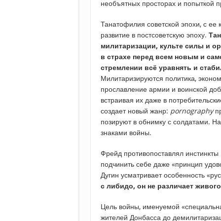
необъятных просторах и попыткой п
Танатофилия советской эпохи, с ее
развитие в постсоветскую эпоху.
Тан
милитаризации, культе силы и ор
в страхе перед всем новым и сам
стремлении всё уравнять и стаб
Милитаризируются политика, эконом
прославление армии и воинской добл
встраивая их даже в потребительски
создает новый жанр:
pornography
п
позируют в обнимку с солдатами. На
знаками войны.
Фрейд противопоставлял инстинкты 
подчинить себе даже «принцип удово
Дугин усматривает особенность «ру
с либидо, он не различает живого
Цель войны, именуемой «специальна
жителей Донбасса до демилитаризац