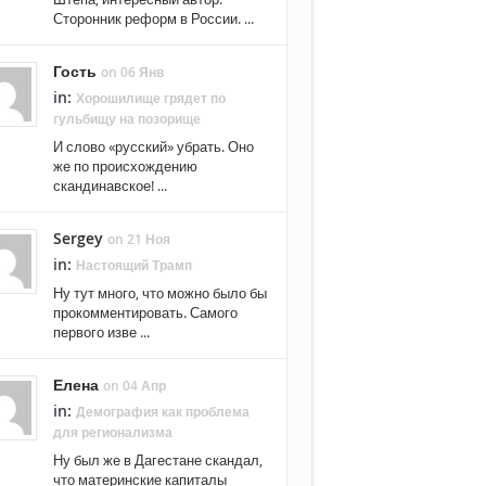
Сторонник реформ в России. ...
Гость
on 06 Янв
in:
Хорошилище грядет по
гульбищу на позорище
И слово «русский» убрать. Оно
же по происхождению
скандинавское! ...
Sergey
on 21 Ноя
in:
Настоящий Трамп
Ну тут много, что можно было бы
прокомментировать. Самого
первого изве ...
Елена
on 04 Апр
in:
Демография как проблема
для регионализма
Ну был же в Дагестане скандал,
что материнские капиталы