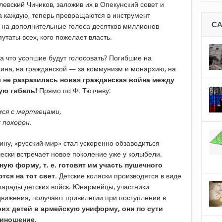
левский Чичиков, заложив их в Опекунский совет и
за каждую, теперь превращаются в инструмент
С
: на дополнительные голоса десятков миллионов
утаты всех, кого пожелает власть.
 за что усопшие будут голосовать? Погибшие на
ина, на гражданской — за коммунизм и монархию, на
 не разразилась новая гражданская война между
ую гибель!
Прямо по Ф. Тютчеву:
мся с мертвецами,
 похорон.
аину, «русский мир» стал ускоренно обзаводиться
ски встречает новое поколение уже у колыбели.
ую форму, т. е. готовят им участь пушечного
тся на тот свет
. Детские коляски производятся в виде
парады детских войск. Юнармейцы, участники
движения, получают привилегии при поступлении в
их детей в армейскую униформу, они по сути
риношение
.