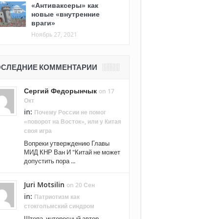
«Антиваксеры» как
новые «внутренние
враги»
Ноябрь 27, 2021
СЛЕДНИЕ КОММЕНТАРИИ
Сергий Федорынчык
on 17
Окт
in:
Почему России не помог
«поворот на Восток», или у Китая
своя игра
Вопреки утверждению Главы
МИД КНР Ван И "Китай не может
допустить пора ...
Juri Motsilin
on 20 Сен
in:
Патриотизм как
стокгольмский синдром
Штепа, интересный автор.