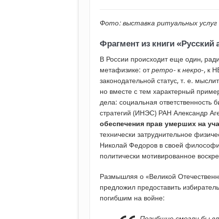
Фото: выставка ритуальных услуг «
Фрагмент из книги «Русский
В России происходит еще один, рад
метафизике: от
ретро-
к
некро
-, к
законодательной статус, т. е. мысли
но вместе с тем характерный приме
дела: социальная ответственность б
стратегий (ИНЭС) РАН Александр Аг
обеспечения прав умерших на уч
технически затруднительное физиче
Николай Федоров в своей философии 
политически мотивированное воскр
Размышляя о «Великой Отечественно
предложил предоставить избиратель
погибшим на войне:
Погибшие смогли бы вл