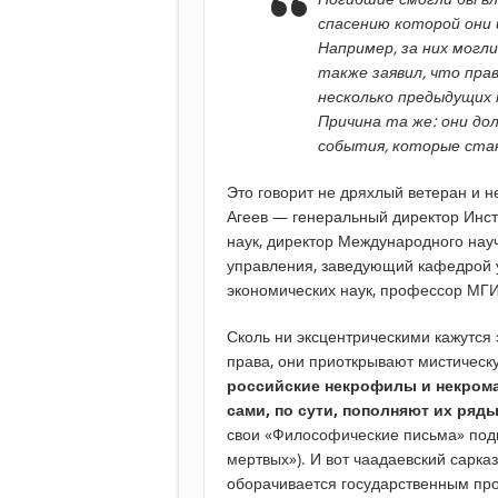
спасению которой они
Например, за них могли
также заявил, что прав
несколько предыдущих п
Причина та же: они д
события, которые ста
Это говорит не дряхлый ветеран и 
Агеев — генеральный директор Инст
наук, директор Международного нау
управления, заведующий кафедрой 
экономических наук, профессор М
Сколь ни эксцентрическими кажутся
права, они приоткрывают мистичес
российские некрофилы и некрома
сами, по сути, пополняют их ряд
свои «Философические письма» подп
мертвых»). И вот чаадаевский сарка
оборачивается государственным пр