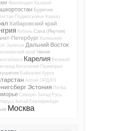
оми
Финляндия
Казакия
ашкортостан
Бурятия
гестан
Подмосковье
Кавказ
рал
Хабаровский край
нгрия
Саха (Якутия)
Кубань
нкт-Петербург
Калмыкия
Дальний Восток
ША
Залесье
Чечня
асноярский край
Карелия
восибирск
Великий
вгород
Каталония
Приморье
гушетия
Байкалия
Курск
атарстан
Алтай
ОРДЛО
ёнигсберг
Эстония
Литва
оморье
Северо-Запад
Русь
ларусь
Китай
Екатеринбург
Москва
рым