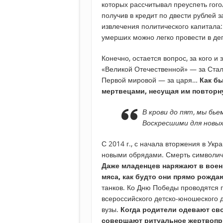
которых рассчитывал преуспеть гого
получив в кредит по двести рублей 
извлечения политического капитала
умерших можно легко провести в деп
Конечно, остается вопрос, за кого и
«Великой Отечественной» — за Стал
Первой мировой — за царя…
Как бы
мертвецами, несущая им повторн
В крови до пят, мы бье
Воскресшими для новых
С 2014 г., с начала вторжения в Укр
новыми обрядами. Смерть символиче
Даже младенцев наряжают в военн
мяса, как будто они прямо рождаю
танков. Ко Дню Победы проводятся 
всероссийского детско-юношеского 
вузы.
Когда родители одевают сво
совершают ритуальное жертвоп