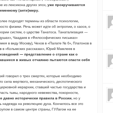
е из лексикона других эпох,
уже прокручиваются
еменному (анти)миру.
лее подходят термины из области психологии,
сто физики. Речь может идти об энтропии, о хаосе, о
еории систем, о царстве Танатоса. Танатализация —
 душах», Чаадаев в «Философических письмах»
мея в виду Москву), Чехов в «Палате № 6», Платонов в
в в «Колымских рассказах», Юрий Мамлеев в
изведений — представление о стране как о
тавшиеся в живых отчаянно пытаются спасти себя
кий говорил о трех смертях, которые необходимо
то сила мертвого, механического, деспотического
церковной иерархии, ставшей частью государства и
ласть тьмы, народного невежества, покорности,
е давно исторически правила в России
, но у
ь надежда на революцию духа. Кончилось все это
рупом в самом центре страны, ГУЛагом на ее