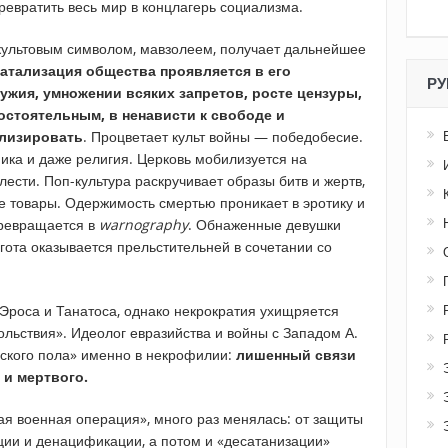
ревратить весь мир в концлагерь социализма.
 культовым символом, мавзолеем, получает дальнейшее
атализация общества проявляется в его
РУ
ужия, умножении всяких запретов, росте цензуры,
остоятельным, в ненависти к свободе и
илизировать
. Процветает культ войны — победобесие.
ика и даже религия. Церковь мобилизуется на
ести. Поп-культура раскручивает образы битв и жертв,
е товары. Одержимость смертью проникает в эротику и
ревращается в
warnography
. Обнаженные девушки
гота оказывается прельстительней в сочетании со
Эроса и Танатоса, однако некрократия ухищряется
льствия». Идеолог евразийства и войны с Западом А.
сского пола» именно в некрофилии:
лишенный связи
 и мертвого.
я военная операция», много раз менялась: от защиты
ии и денацификации, а потом и «десатанизации»