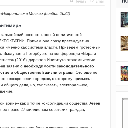
Н
Печать
Email
Некрополь» в Москве (ноябрь 2022)
 антимир»
икальнейший поворот к новой политической
 НЕКРОКРАТИИ. Причем она сразу претендует на
тся именно как система власти. Приведем гротескный,
р. Выступая в Петербурге на конференции «Вера и
изнеса» (2016), директор Института экономических
еев заявил о
необходимости законодательного
астие в общественной жизни страны
. Это еще не
ское воскрешение предков, к которому призывал
общего дела, но, так сказать, электоральное,
ешение.
й войне» как о точке консолидации общества, Агеев
ное право 27 миллионам советских граждан,
иять на текущие дела в стране, к развитию и