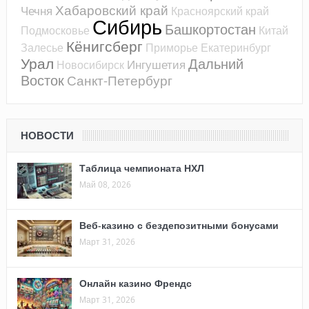
Хабаровский край
Чечня
Красноярский край
Сибирь
Башкортостан
Подмосковье
Китай
Кёнигсберг
Залесье
Приморье
Екатеринбург
Урал
Дальний
Ингушетия
Новосибирск
Восток
Санкт-Петербург
НОВОСТИ
Таблица чемпионата НХЛ
Май 08, 2026
Веб-казино с бездепозитными бонусами
Март 31, 2026
Онлайн казино Френдс
Март 31, 2026