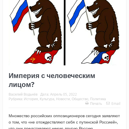
Империя с человеческим
лицом?
Василий Водьнёв
Дата:
Апрель 05, 2022
Рубрика:
История
,
Культура
,
Новости
,
Общество
,
Политика
Печать
Email
Множество российских оппозиционеров сегодня заявляют
о том, что «не отождествляют себя с путинской Россией»,
что они представляют некую другую Россию…