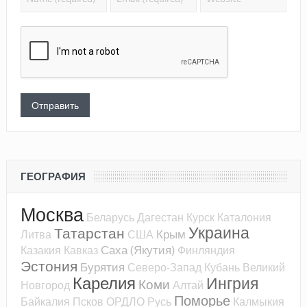
ГЕОГРАФИЯ
Москва
Беларусь
Дагестан
Курск
Каталония
Украина
Татарстан
Крым
Литва
США
Саха (Якутия)
Казакия
Кавказ
Финляндия
Эстония
Бурятия
Северо-Запад
Кубань
Великий
Карелия
Ингрия
Коми
Новгород
Алтай
Поморье
Байкалия
Псков
ОРДЛО
Русь
Калмыкия