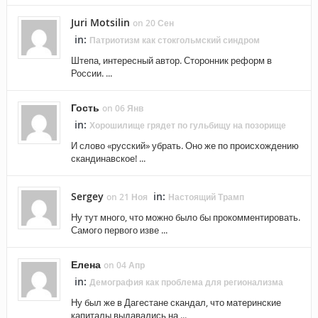
Juri Motsilin
on 20 Сен
in:
Патриотизм как стокгольмский синдром
Штепа, интересный автор. Сторонник реформ в
России. ...
Гость
on 06 Янв
in:
Хорошилище грядет по гульбищу на позорище
И слово «русский» убрать. Оно же по происхождению
скандинавское! ...
Sergey
in:
on 21 Ноя
Настоящий Трамп
Ну тут много, что можно было бы прокомментировать.
Самого первого изве ...
Елена
on 04 Апр
in:
Демография как проблема для регионализма
Ну был же в Дагестане скандал, что материнские
капиталы выдавались на ...