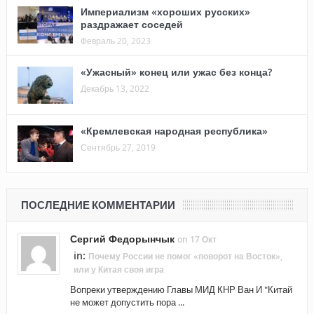
Империализм «хороших русских»
раздражает соседей
Февраль 20, 2023
«Ужасный» конец или ужас без конца?
Декабрь 13, 2022
«Кремлевская народная республика»
Сентябрь 27, 2019
ПОСЛЕДНИЕ КОММЕНТАРИИ
Сергий Федорынчык
on 17 Окт
in:
Почему России не помог «поворот на Восток»,
или у Китая своя игра
Вопреки утверждению Главы МИД КНР Ван И "Китай
не может допустить пора ...