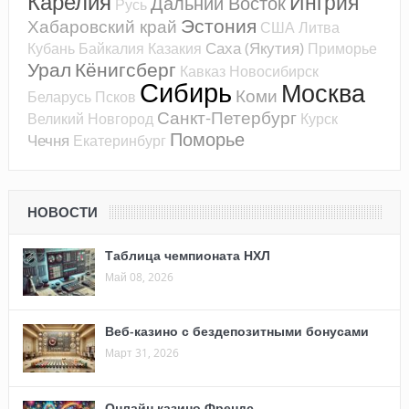
Карелия
Ингрия
Дальний Восток
Русь
Эстония
Хабаровский край
США
Литва
Саха (Якутия)
Кубань
Байкалия
Казакия
Приморье
Урал
Кёнигсберг
Кавказ
Новосибирск
Сибирь
Москва
Коми
Беларусь
Псков
Санкт-Петербург
Великий Новгород
Курск
Поморье
Чечня
Екатеринбург
НОВОСТИ
Таблица чемпионата НХЛ
Май 08, 2026
Веб-казино с бездепозитными бонусами
Март 31, 2026
Онлайн казино Френдс