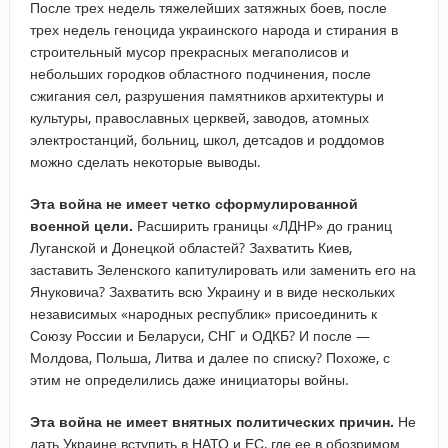
После трех недель тяжелейших затяжных боев, после
трех недель геноцида украинского народа и стирания в
строительный мусор прекрасных мегаполисов и
небольших городков областного подчинения, после
сжигания сел, разрушения памятников архитектуры и
культуры, православных церквей, заводов, атомных
электростанций, больниц, школ, детсадов и роддомов
можно сделать некоторые выводы.
Эта война не имеет четко сформулированной
военной цели.
Расширить границы «ЛДНР» до границ
Луганской и Донецкой областей? Захватить Киев,
заставить Зеленского капитулировать или заменить его на
Януковича? Захватить всю Украину и в виде нескольких
независимых «народных республик» присоединить к
Союзу России и Беларуси, СНГ и ОДКБ? И после —
Молдова, Польша, Литва и далее по списку? Похоже, с
этим не определились даже инициаторы войны.
Эта война не имеет внятных политических причин.
Не
дать Украине вступить в НАТО и ЕС, где ее в обозримом