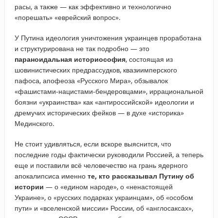
расы, а также — как эффективно и технологично
«порешать» «еврейский вопрос».
У Путина идеология уничтожения украинцев проработана
и структурирована не так подробно — это
параноидальная историософия
, состоящая из
шовинистических предрассудков, квазиимперского
пафоса, апофеоза «Русского Мира», обзывалок
«фашистами-нацистами-бендеровцами», иррациональной
боязни «украинства» как «антироссийской» идеологии и
дремучих исторических фейков — в духе «историка»
Мединского.
Не стоит удивляться, если вскоре выяснится, что
последние годы фактически руководили Россией, а теперь
еще и поставили всё человечество на грань ядерного
апокалипсиса именно
те, кто рассказывал Путину об
истории
— о «едином народе», о «ненастоящей
Украине», о «русских подарках украинцам», об «особом
пути» и «вселенской миссии» России, об «англосаксах»,