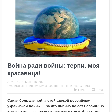
Война ради войны: терпи, моя
красавица!
А. М.
Дата:
Март 16, 2022
Рубрика:
История
,
Культура
,
Общество
,
Политика
,
Этника
Печать
Email
Самая большая тайна этой адской российско-
украинской войны — за что именно воюет Россия?
Во
имя чего рушатся города и сжигаются села? Из-за каких-