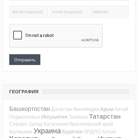
ГЕОГРАФИЯ
Башкортостан
Крым
Дагестан
Финляндия
Китай
Татарстан
Ингушетия
Подмосковье
Залесье
Северо-Запад
Каталония
Красноярский край
Украина
Бурятия
Калмыкия
ОРДЛО
Алтай