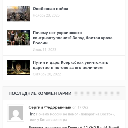
Особенная война
Ноябрь 23, 2025
Почему нет украинского
контрнаступления? Запад боится краха
России
Июль 11, 2023
Путин и царь Ксеркс: как уничтожить
царство в погоне за его величием
Октябрь 20, 2022
ПОСЛЕДНИЕ КОММЕНТАРИИ
Сергий Федорынчык
on 17 Окт
in:
Почему России не помог «поворот на Восток»,
или у Китая своя игра
Вопреки утверждению Главы МИД КНР Ван И "Китай