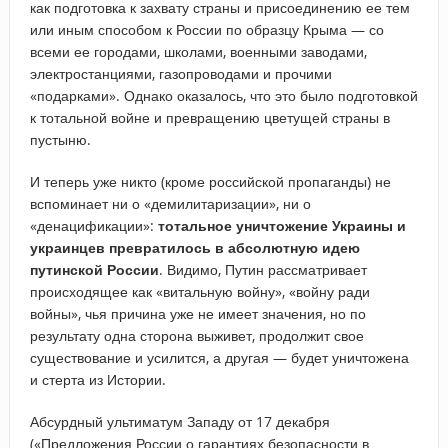
как подготовка к захвату страны и присоединению ее тем
или иным способом к России по образцу Крыма — со
всеми ее городами, школами, военными заводами,
электростанциями, газопроводами и прочими
«подарками». Однако оказалось, что это было подготовкой
к тотальной войне и превращению цветущей страны в
пустыню.
И теперь уже никто (кроме российской пропаганды) не
вспоминает ни о «демилитаризации», ни о
«денацификации»:
тотальное уничтожение Украины и
украинцев превратилось в абсолютную идею
путинской России
. Видимо, Путин рассматривает
происходящее как «витальную войну», «войну ради
войны», чья причина уже не имеет значения, но по
результату одна сторона выживет, продолжит свое
существование и усилится, а другая — будет уничтожена
и стерта из Истории.
Абсурдный ультиматум Западу от 17 декабря
(«Предложения России о гарантиях безопасности в