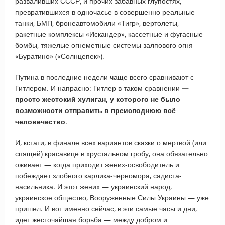
разваливших СССР, и прочих забавных глупостях,
превратившихся в одночасье в совершенно реальные
танки, БМП, бронеавтомобили «Тигр», вертолеты,
ракетные комплексы «Искандер», кассетные и фугасные
бомбы, тяжелые огнеметные системы залпового огня
«Буратино» («Солнцепек»).
Путина в последние недели чаще всего сравнивают с
Гитлером. И напрасно: Гитлер в таком сравнении
—
просто жестокий хулиган, у которого не было
возможности отправить в преисподнюю всё
человечество
.
И, кстати, в финале всех вариантов сказки о мертвой (или
спящей) красавице в хрустальном гробу, она обязательно
оживает — когда приходит жених-освободитель и
побеждает злобного карлика-черномора, садиста-
насильника. И этот жених — украинский народ,
украинское общество, Вооруженные Силы Украины — уже
пришел. И вот именно сейчас, в эти самые часы и дни,
идет жесточайшая борьба — между добром и