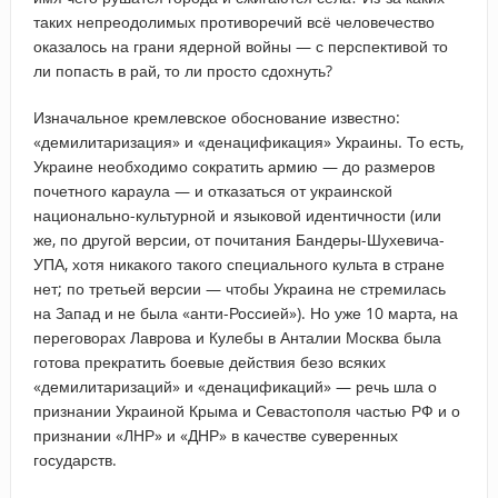
таких непреодолимых противоречий всё человечество
оказалось на грани ядерной войны — с перспективой то
ли попасть в рай, то ли просто сдохнуть?
Изначальное кремлевское обоснование известно:
«демилитаризация» и «денацификация» Украины. То есть,
Украине необходимо сократить армию — до размеров
почетного караула — и отказаться от украинской
национально-культурной и языковой идентичности (или
же, по другой версии, от почитания Бандеры-Шухевича-
УПА, хотя никакого такого специального культа в стране
нет; по третьей версии — чтобы Украина не стремилась
на Запад и не была «анти-Россией»). Но уже 10 марта, на
переговорах Лаврова и Кулебы в Анталии Москва была
готова прекратить боевые действия безо всяких
«демилитаризаций» и «денацификаций» — речь шла о
признании Украиной Крыма и Севастополя частью РФ и о
признании «ЛНР» и «ДНР» в качестве суверенных
государств.