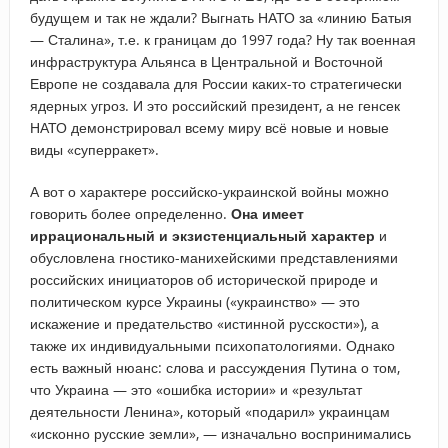
будущем и так не ждали? Выгнать НАТО за «линию Батыя
— Сталина», т.е. к границам до 1997 года? Ну так военная
инфраструктура Альянса в Центральной и Восточной
Европе не создавала для России каких-то стратегически
ядерных угроз. И это российский президент, а не генсек
НАТО демонстрировал всему миру всё новые и новые
виды «суперракет».
А вот о характере российско-украинской войны можно
говорить более определенно.
Она имеет
иррациональный и экзистенциальный характер
и
обусловлена гностико-манихейскими представлениями
российских инициаторов об исторической природе и
политическом курсе Украины («украинство» — это
искажение и предательство «истинной русскости»), а
также их индивидуальными психопатологиями. Однако
есть важный нюанс: слова и рассуждения Путина о том,
что Украина — это «ошибка истории» и «результат
деятельности Ленина», который «подарил» украинцам
«исконно русские земли», — изначально воспринимались