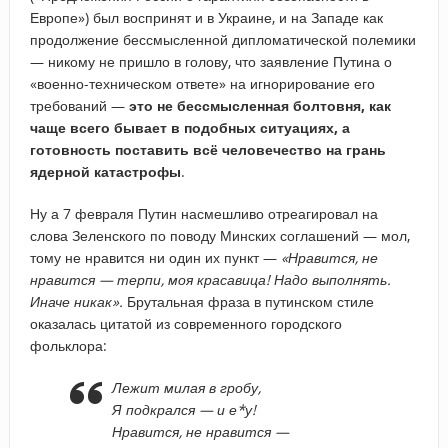
Европе») был воспринят и в Украине, и на Западе как
продолжение бессмысленной дипломатической полемики
— никому не пришло в голову, что заявление Путина о
«военно-техническом ответе» на игнорирование его
требований —
это не бессмысленная болтовня, как
чаще всего бывает в подобных ситуациях, а
готовность поставить всё человечество на грань
ядерной катастрофы
.
Ну а 7 февраля Путин насмешливо отреагировал на
слова Зеленского по поводу Минских соглашений — мол,
тому не нравится ни один их пункт —
«Нравится, не
нравится — терпи, моя красавица! Надо выполнять.
Иначе никак».
Брутальная фраза в путинском стиле
оказалась цитатой из современного городского
фольклора:
Лежит милая в гробу,
Я подкрался — и е*у!
Нравится, не нравится —