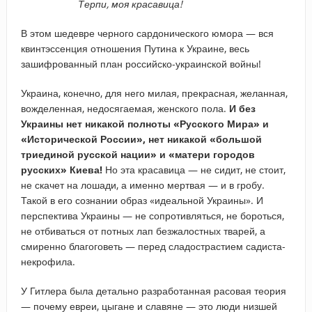
Терпи, моя красавица!
В этом шедевре черного сардонического юмора — вся
квинтэссенция отношения Путина к Украине, весь
зашифрованный план российско-украинской войны!
Украина, конечно, для него милая, прекрасная, желанная,
вожделенная, недосягаемая, женского пола.
И без
Украины нет никакой полноты «Русского Мира» и
«Исторической России», нет никакой «большой
триединой русской нации» и «матери городов
русских» Киева!
Но эта красавица — не сидит, не стоит,
не скачет на лошади, а именно мертвая — и в гробу.
Такой в его сознании образ «идеальной Украины». И
перспектива Украины — не сопротивляться, не бороться,
не отбиваться от потных лап безжалостных тварей, а
смиренно благоговеть — перед сладострастием садиста-
некрофила.
У Гитлера была детально разработанная расовая теория
— почему евреи, цыгане и славяне — это люди низшей