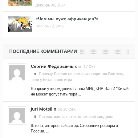
Декабрь 09, 2024
«Чем мы хуже африканцев?»
Ноябрь 12, 2019
ПОСЛЕДНИЕ КОММЕНТАРИИ
Сергий Федорынчык
on 17 Окт
in:
Почему России не помог «поворот на Восток»,
или у Китая своя игра
Вопреки утверждению Главы МИД КНР Ван И "Китай
не может допустить пора ...
Juri Motsilin
on 20 Сен
in:
Патриотизм как стокгольмский синдром
Штепа, интересный автор. Сторонник реформ в
России. ...