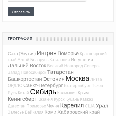
ГЕОГРАФИЯ
Ингрия
Поморье
Саха (Якутия)
Красноярский
Ингушетия
край
Алтай
Беларусь
Каталония
Дальний Восток
Великий Новгород
Северо-
Татарстан
Запад
Новосибирск
Москва
Эстония
Башкортостан
Литва
Санкт-Петербург
ОРДЛО
Екатеринбург
Псков
Сибирь
Крым
Русь
Китай
Калмыкия
Кёнигсберг
Казакия
Курск
Кубань
Кавказ
Карелия
Урал
Чечня
Дагестан
Приморье
США
Коми
Хабаровский край
Залесье
Байкалия