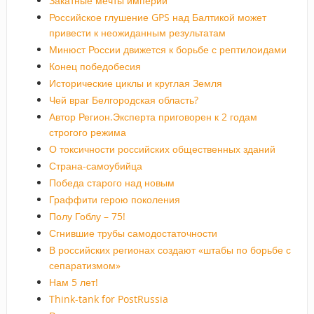
Закатные мечты империи
Российское глушение GPS над Балтикой может
привести к неожиданным результатам
Минюст России движется к борьбе с рептилоидами
Конец победобесия
Исторические циклы и круглая Земля
Чей враг Белгородская область?
Автор Регион.Эксперта приговорен к 2 годам
строгого режима
О токсичности российских общественных зданий
Страна-самоубийца
Победа старого над новым
Граффити герою поколения
Полу Гоблу – 75!
Сгнившие трубы самодостаточности
В российских регионах создают «штабы по борьбе с
сепаратизмом»
Нам 5 лет!
Think-tank for PostRussia