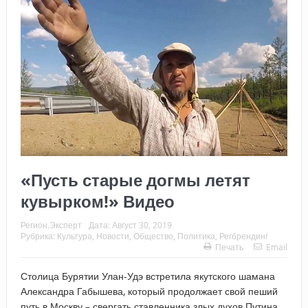
«Пусть старые догмы летят
кувырком!» Видео
Регион.Эксперт
Дата:
Август 30, 2019
Рубрика:
Культура
,
Новости
,
Общество
,
Политика
,
Регбрендинг
Печать
Email
Столица Бурятии Улан-Удэ встретила якутского шамана
Александра Габышева, который продолжает свой пеший
путь в Москву – свергать ставленника злых духов Путина.