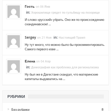
Гость
on 06 Янв
in:
Хорошилище грядет по гульбищу на позорище
И слово «русский» убрать. Оно же по происхождению
скандинавское! ...
Sergey
in:
on 21 Ноя
Настоящий Трамп
Ну тут много, что можно было бы прокомментировать.
Самого первого изве ...
Елена
on 04 Апр
in:
Демография как проблема для регионализма
Ну был же в Дагестане скандал, что материнские
капиталы выдавались на ...
РУБРИКИ
Без рубрики
8