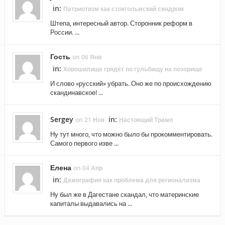
in:
Патриотизм как стокгольмский синдром
Штепа, интересный автор. Сторонник реформ в
России. ...
Гость
on 06 Янв
in:
Хорошилище грядет по гульбищу на позорище
И слово «русский» убрать. Оно же по происхождению
скандинавское! ...
Sergey
in:
on 21 Ноя
Настоящий Трамп
Ну тут много, что можно было бы прокомментировать.
Самого первого изве ...
Елена
on 04 Апр
in:
Демография как проблема для регионализма
Ну был же в Дагестане скандал, что материнские
капиталы выдавались на ...