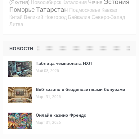
Эстония
(Якутия)
Чечня
Новосибирск
Каталония
Татарстан
Поморье
Подмосковье
Кавказ
Китай
Великий Новгород
Байкалия
Северо-Запад
Литва
НОВОСТИ
Таблица чемпионата НХЛ
Май 08, 2026
Веб-казино с бездепозитными бонусами
Март 31, 2026
Онлайн казино Френдс
Март 31, 2026