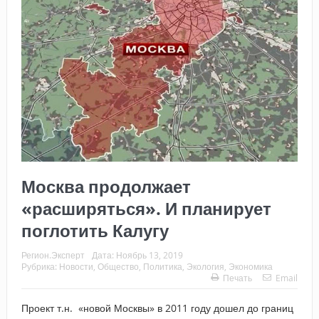
Москва продолжает
«расширяться». И планирует
поглотить Калугу
Регион.Эксперт
Дата:
Ноябрь 13, 2019
Рубрика:
Новости
,
Общество
,
Политика
,
Экология
,
Экономика
Печать
Email
Проект т.н. «новой Москвы» в 2011 году дошел до границ