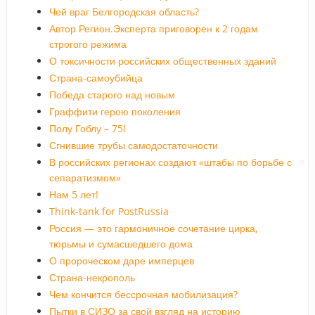
Чей враг Белгородская область?
Автор Регион.Эксперта приговорен к 2 годам
строгого режима
О токсичности российских общественных зданий
Страна-самоубийца
Победа старого над новым
Граффити герою поколения
Полу Гоблу – 75!
Сгнившие трубы самодостаточности
В российских регионах создают «штабы по борьбе с
сепаратизмом»
Нам 5 лет!
Think-tank for PostRussia
Россия — это гармоничное сочетание цирка,
тюрьмы и сумасшедшего дома
О пророческом даре имперцев
Страна-некрополь
Чем кончится бессрочная мобилизация?
Пытки в СИЗО за свой взгляд на историю