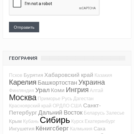
ГЕОГРАФИЯ
Хабаровский край
Бурятия
Псков
Казакия
Карелия
Украина
Башкортостан
Ингрия
Урал
Коми
Финляндия
Алтай
Москва
Приморье
Русь
Дагестан
Санкт-
Красноярский край
ОРДЛО
США
Дальний Восток
Петербург
Беларусь
Залесье
Сибирь
Крым
Кубань
Курск
Екатеринбург
Кёнигсберг
Ингушетия
Саха
Калмыкия