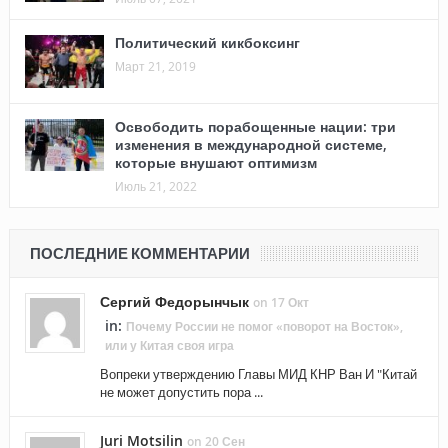
Политический кикбоксинг
Март 21, 2019
Освободить порабощенные нации: три
изменения в международной системе,
которые внушают оптимизм
Июль 21, 2022
ПОСЛЕДНИЕ КОММЕНТАРИИ
Сергий Федорынчык
on 17 Окт
in:
Почему России не помог «поворот на Восток»,
или у Китая своя игра
Вопреки утверждению Главы МИД КНР Ван И "Китай
не может допустить пора ...
Juri Motsilin
on 20 Сен