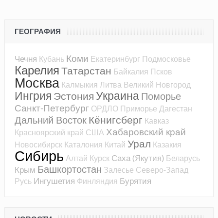
ГЕОГРАФИЯ
Коми
Чечня
Кубань
Екатеринбург
Подмосковье
Карелия
Татарстан
Байкалия
Псков
Москва
Калмыкия
Литва
Великий Новгород
Ингрия
Украина
Эстония
Поморье
Санкт-Петербург
ОРДЛО
Приморье
Дагестан
Кёнигсберг
Дальний Восток
Кавказ
Хабаровский край
Красноярский край
США
Урал
Новосибирск
Каталония
Китай
Казакия
Сибирь
Саха (Якутия)
Алтай
Курск
Беларусь
Башкортостан
Крым
Залесье
Северо-Запад
Ингушетия
Бурятия
Русь
Финляндия