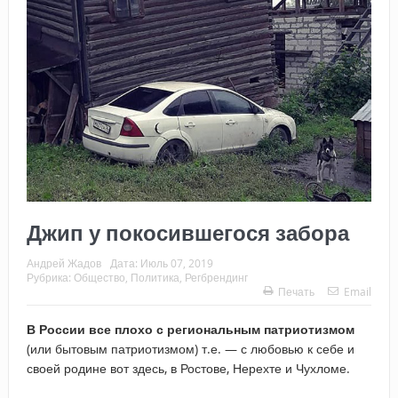
Джип у покосившегося забора
Андрей Жадов
Дата:
Июль 07, 2019
Рубрика:
Общество
,
Политика
,
Регбрендинг
Печать
Email
В России все плохо с региональным патриотизмом
(или бытовым патриотизмом) т.е. — с любовью к себе и
своей родине вот здесь, в Ростове, Нерехте и Чухломе.