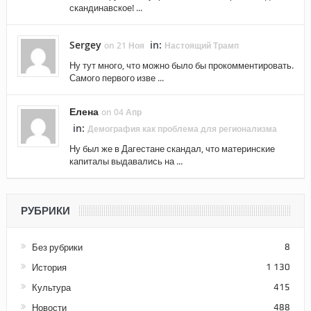
скандинавское! ...
Sergey
in:
on 21 Ноя
Настоящий Трамп
Ну тут много, что можно было бы прокомментировать.
Самого первого изве ...
Елена
on 04 Апр
in:
Демография как проблема для регионализма
Ну был же в Дагестане скандал, что материнские
капиталы выдавались на ...
РУБРИКИ
Без рубрики
8
История
1 130
Культура
415
Новости
488