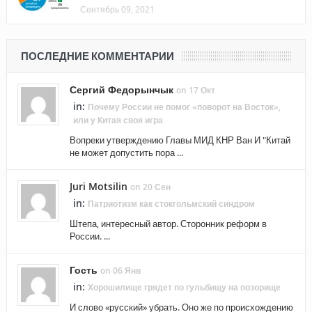
Сентябрь 09, 2021
ПОСЛЕДНИЕ КОММЕНТАРИИ
Сергий Федорынчык
on 17 Окт
in:
Почему России не помог «поворот на Восток»,
или у Китая своя игра
Вопреки утверждению Главы МИД КНР Ван И "Китай
не может допустить пора ...
Juri Motsilin
on 20 Сен
in:
Патриотизм как стокгольмский синдром
Штепа, интересный автор. Сторонник реформ в
России. ...
Гость
on 06 Янв
in:
Хорошилище грядет по гульбищу на позорище
И слово «русский» убрать. Оно же по происхождению