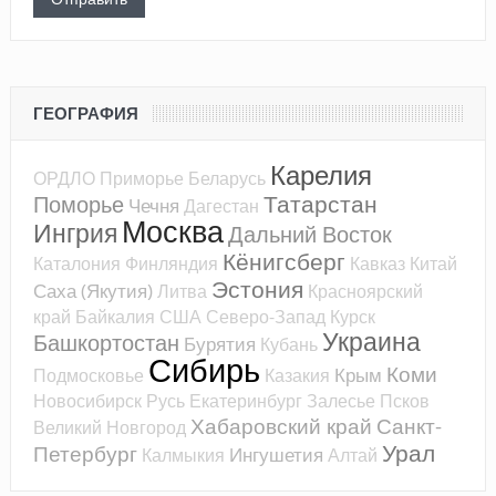
ГЕОГРАФИЯ
Карелия
ОРДЛО
Приморье
Беларусь
Татарстан
Поморье
Чечня
Дагестан
Москва
Ингрия
Дальний Восток
Кёнигсберг
Каталония
Финляндия
Кавказ
Китай
Эстония
Саха (Якутия)
Литва
Красноярский
край
Байкалия
США
Северо-Запад
Курск
Украина
Башкортостан
Бурятия
Кубань
Сибирь
Коми
Крым
Подмосковье
Казакия
Новосибирск
Русь
Екатеринбург
Залесье
Псков
Хабаровский край
Санкт-
Великий Новгород
Урал
Петербург
Ингушетия
Калмыкия
Алтай