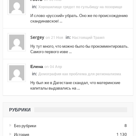
in:
Хорошилище грядет по гульбищу на позорище
И слово «русский» убрать. Оно же по происхождению
скандинавское! ...
Sergey
in:
on 21 Ноя
Настоящий Трамп
Ну тут много, что можно было бы прокомментировать.
Самого первого изве ...
Елена
on 04 Апр
in:
Демография как проблема для регионализма
Ну был же в Дагестане скандал, что материнские
капиталы выдавались на ...
РУБРИКИ
Без рубрики
8
История
1 130