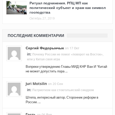
Ритуал подчинения. РПЦ МП как
политический субъект и храм как символ
господства
Октябрь 27, 2019
ПОСЛЕДНИЕ КОММЕНТАРИИ
Сергий Федорынчык
on 17 Окт
in:
Почему России не помог «поворот на Восток»,
или у Китая своя игра
Вопреки утверждению Главы МИД КНР Ван И "Китай
не может допустить пора ...
Juri Motsilin
on 20 Сен
in:
Патриотизм как стокгольмский синдром
Штепа, интересный автор. Сторонник реформ в
России. ...
Гость
on 06 Янв