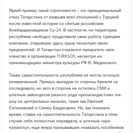
Яркий пример такой строптивости – это принципиальный
отказ Татарстана от разрыва всех отношений с Турцией
после известной истории со сбитым российским
бомбардировщиком Су-24. В частности, на территории
республики свободно продолжили свою работу турецкие
компании, открывшие здесь сразу несколько своих
предприятий. И Татарстан отказался прекратить свое
членство в организации TURKSOY, несмотря на
«рекомендации» министра культуры РФ В. Мединского.
Такая самостоятельность республики не могла остаться
незамеченной. Прямых выпадов со стороны Кремля не
последовало, но зато в стороне не остались СМИ и
штатные завсегдатаи разного рода пропагандистских ток-
шоу на центральных каналах, такие как Евгений
Сатановский и Семен Багдасарян. Но, как показало
время, ставка на самостоятельность Татарстана в этом
случае себя полностью оправдала, а штатные «ура-
патриоты», еще вчера призывавшие «наказать пособников