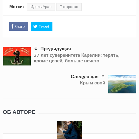
Метки:
Идель-Урал
Татарстан
Share
Tweet
Предыдущая
27 лет суверенитета Карелии: терять,
кроме цепей, больше нечего
Следующая
Крым свой
ОБ АВТОРЕ