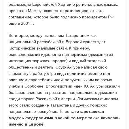
реализации Европейской Хартии о региональных языках,
призывая Москву наконец-то ратифицировать это
соглашение, которое было подписано президентом РФ
еще в 2001 г.
Во-вторых, между нынешним Татарстаном как
национальной республикой и Европой существуют
исторические значимые связи. К примеру,
основоположник идеологии пантюркизма (движения за
интеграцию тюркских народов) и видный татарский
общественный деятель Юсуф Акчура написал свою
знаменитую работу «Три вида политики» именно под
влиянием европейских идей, полученных им во время
учебы в Сорбонне. Впоследствии идеи Ю. Акчуры оказали
большое влияние на развитие национального движения
среди тюрков Российской империи. Логическим финалом
этого стало создание Татарстана и других тюркских
национальных республик. То есть,
татарстанская
модель федерализма в какой-то мере также началась
именно в Европ
е.