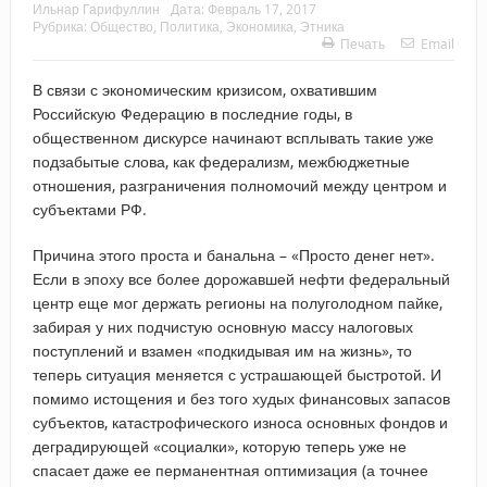
Ильнар Гарифуллин
Дата:
Февраль 17, 2017
Рубрика:
Общество
,
Политика
,
Экономика
,
Этника
Печать
Email
В связи с экономическим кризисом, охватившим
Российскую Федерацию в последние годы, в
общественном дискурсе начинают всплывать такие уже
подзабытые слова, как федерализм, межбюджетные
отношения, разграничения полномочий между центром и
субъектами РФ.
Причина этого проста и банальна – «Просто денег нет».
Если в эпоху все более дорожавшей нефти федеральный
центр еще мог держать регионы на полуголодном пайке,
забирая у них подчистую основную массу налоговых
поступлений и взамен «подкидывая им на жизнь», то
теперь ситуация меняется с устрашающей быстротой. И
помимо истощения и без того худых финансовых запасов
субъектов, катастрофического износа основных фондов и
деградирующей «социалки», которую теперь уже не
спасает даже ее перманентная оптимизация (а точнее