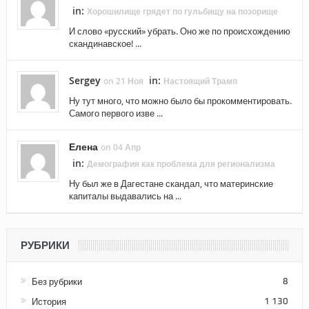
in:
Хорошилище грядет по гульбищу на позорище
И слово «русский» убрать. Оно же по происхождению
скандинавское! ...
Sergey
in:
on 21 Ноя
Настоящий Трамп
Ну тут много, что можно было бы прокомментировать.
Самого первого изве ...
Елена
on 04 Апр
in:
Демография как проблема для регионализма
Ну был же в Дагестане скандал, что материнские
капиталы выдавались на ...
РУБРИКИ
Без рубрики
8
История
1 130