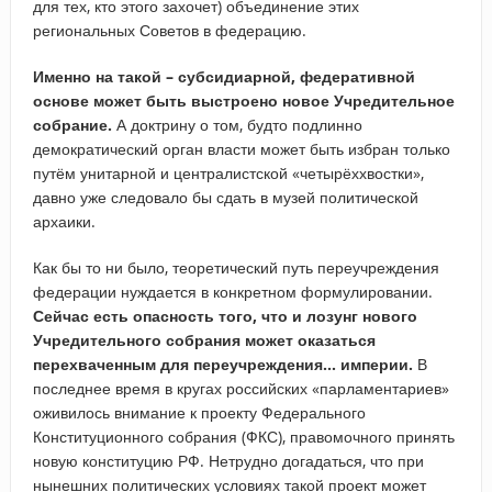
для тех, кто этого захочет) объединение этих
региональных Советов в федерацию.
Именно на такой – субсидиарной, федеративной
основе может быть выстроено новое Учредительное
собрание.
А доктрину о том, будто подлинно
демократический орган власти может быть избран только
путём унитарной и централистской «четырёххвостки»,
давно уже следовало бы сдать в музей политической
архаики.
Как бы то ни было, теоретический путь переучреждения
федерации нуждается в конкретном формулировании.
Сейчас есть опасность того, что и лозунг нового
Учредительного собрания может оказаться
перехваченным для переучреждения… империи.
В
последнее время в кругах российских «парламентариев»
оживилось внимание к проекту Федерального
Конституционного собрания (ФКС), правомочного принять
новую конституцию РФ. Нетрудно догадаться, что при
нынешних политических условиях такой проект может