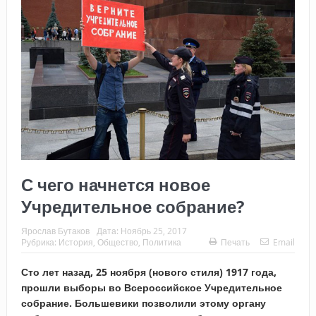
С чего начнется новое
Учредительное собрание?
Ярослав Бутаков
Дата:
Ноябрь 25, 2017
Рубрика:
История
,
Общество
,
Политика
Печать
Email
Сто лет назад, 25 ноября (нового стиля) 1917 года,
прошли выборы во Всероссийское Учредительное
собрание. Большевики позволили этому органу