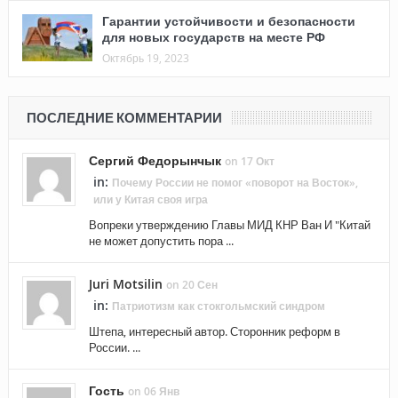
Гарантии устойчивости и безопасности
для новых государств на месте РФ
Октябрь 19, 2023
ПОСЛЕДНИЕ КОММЕНТАРИИ
Сергий Федорынчык
on 17 Окт
in:
Почему России не помог «поворот на Восток»,
или у Китая своя игра
Вопреки утверждению Главы МИД КНР Ван И "Китай
не может допустить пора ...
Juri Motsilin
on 20 Сен
in:
Патриотизм как стокгольмский синдром
Штепа, интересный автор. Сторонник реформ в
России. ...
Гость
on 06 Янв