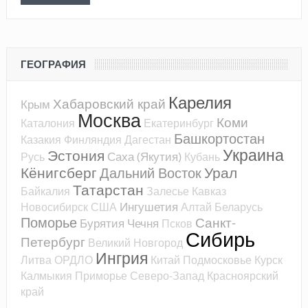
ГЕОГРАФИЯ
Карелия
Хабаровский край
Крым
Москва
Коми
Каталония
Екатеринбург
Башкортостан
Казакия
Финляндия
Дагестан
Украина
Эстония
Саха (Якутия)
Русь
Кубань
Кёнигсберг
Урал
Дальний Восток
Татарстан
Байкалия
Залесье
Кавказ
Ингушетия
Новосибирск
США
Алтай
Беларусь
Поморье
Санкт-
Бурятия
Чечня
Псков
Сибирь
Петербург
Великий Новгород
Ингрия
Литва
ОРДЛО
Китай
Подмосковье
Курск
Калмыкия
Приморье
Северо-Запад
Красноярский
край