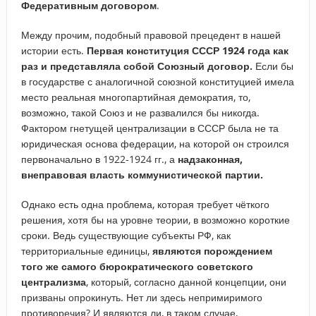
Федеративным договором
.
Между прочим, подобный правовой прецедент в нашей
истории есть.
Первая конституция СССР 1924 года как
раз и представляла собой Союзный договор.
Если бы
в государстве с аналогичной союзной конституцией имела
место реальная многопартийная демократия, то,
возможно, такой Союз и не развалился бы никогда.
Фактором гнетущей централизации в СССР была не та
юридическая основа федерации, на которой он строился
первоначально в 1922-1924 гг., а
надзаконная,
внеправовая власть коммунистической партии.
Однако есть одна проблема, которая требует чёткого
решения, хотя бы на уровне теории, в возможно короткие
сроки. Ведь существующие субъекты РФ, как
территориальные единицы,
являются порождением
того же самого бюрократического советского
централизма
, который, согласно данной концепции, они
призваны опрокинуть. Нет ли здесь непримиримого
противоречия? И являются ли, в таком случае,