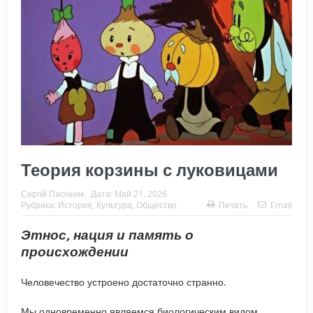
Теория корзины с луковицами
Сергій Пасічник
Дата:
Май 21, 2026
Рубрика:
История
,
Культура
,
Общество
Печать
Email
Этнос, нация и память о
происхождении
Человечество устроено достаточно странно.
Мы одновременно являемся биологическим видом,