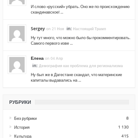
И слово «русский» убрать. Оно же по происхождению
скандинавское! ...
Sergey
in:
on 21 Ноя
Настоящий Трамп
Ну тут много, что можно было бы прокомментировать.
Самого первого изве ...
Елена
on 04 Апр
in:
Демография как проблема для регионализма
Ну был же в Дагестане скандал, что материнские
капиталы выдавались на ...
РУБРИКИ
Без рубрики
8
История
1 130
Культура
415