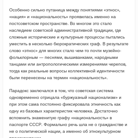
Особенно сильно путаница между понятиями «этнос»,
«нация» и «национальность» проявилась именно на
постсоветском пространстве. Во многом это стало
наследием советской административной традиции, где
сложные исторические и культурные процессы пытались
уместить в несколько бюрократических граф. В результате
слово «этнос» для многих стало чем-то почти музейно-
фольклорным — песнями, вышиванками, народными
танцами или антропологическими измерениями черепов,
тогда как реальные вопросы коллективной идентичности
были перенесены на термин «национальность».
Парадокс заключался в том, что советская система
одновременно отрицала «буржуазный национализм» и
при этом сама постоянно фиксировала этничность как
одну из базовых характеристик человека. Достаточно
вспомнить знаменитую графу «национальность» в
паспорте СССР. Формально речь шла не о гражданстве и
не о политической нации, а именно об этнокультурном
происхождении.