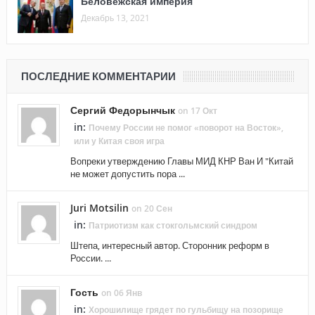
Беловежская империя
Декабрь 13, 2021
ПОСЛЕДНИЕ КОММЕНТАРИИ
Сергий Федорынчык
on 17 Окт
in:
Почему России не помог «поворот на Восток»,
или у Китая своя игра
Вопреки утверждению Главы МИД КНР Ван И "Китай
не может допустить пора ...
Juri Motsilin
on 20 Сен
in:
Патриотизм как стокгольмский синдром
Штепа, интересный автор. Сторонник реформ в
России. ...
Гость
on 06 Янв
in:
Хорошилище грядет по гульбищу на позорище