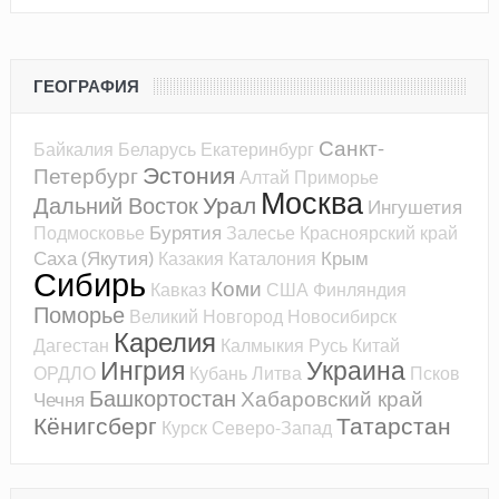
ГЕОГРАФИЯ
Санкт-
Байкалия
Беларусь
Екатеринбург
Эстония
Петербург
Алтай
Приморье
Москва
Урал
Дальний Восток
Ингушетия
Бурятия
Подмосковье
Залесье
Красноярский край
Саха (Якутия)
Крым
Казакия
Каталония
Сибирь
Коми
Кавказ
США
Финляндия
Поморье
Великий Новгород
Новосибирск
Карелия
Дагестан
Калмыкия
Русь
Китай
Ингрия
Украина
ОРДЛО
Кубань
Литва
Псков
Башкортостан
Хабаровский край
Чечня
Кёнигсберг
Татарстан
Курск
Северо-Запад