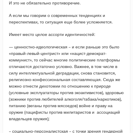
И это не обязательно противоречие.
А если мы говорим о современных тенденциях и
переспективах, то ситуация еще более усложняется.
Имеет место целое ассорти идентичностей:
— ценностно-идеологическая – и если раньше это было
«правый-левый-центрист» или «нацист-демократ-
коммунист», то сейчас многие политические платформы
отличаются достаточно условно. Важнее, в том числе в
силу интеллектуальной деградации, снова становится,
религиозно-конфессиональная составляющая. Сюда же
можно отнести дихотомии по отношению к природе
(условные эксплуататоры против экоактивистов), здоровью
(зожники против любителей алкоголя/табака/наркотиков),
питанию (веганы против мясоедов) войне и праву на
оружие (пацифисты против милитаристов и ассоциаций
владельцев оружия);
– социально-персоналистская – с точки зрения гендерной