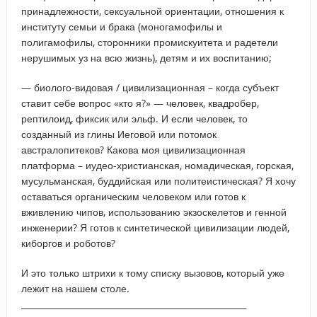
принадлежности, сексуальной ориентации, отношения к
институту семьи и брака (моногамофилы и
полигамофилы, сторонники промискуитета и радетели
нерушимых уз на всю жизнь), детям и их воспитанию;
— биолого-видовая / цивилизационная – когда субъект
ставит себе вопрос «кто я?» — человек, квадробер,
рептилоид, фиксик или эльф. И если человек, то
созданный из глины Иеговой или потомок
австралопитеков? Какова моя цивилизационная
платформа – иудео-христианская, номадическая, горская,
мусульманская, буддийская или политеистическая? Я хочу
оставаться органическим человеком или готов к
вживлению чипов, использованию экзоскелетов и генной
инженерии? Я готов к синтетической цивилизации людей,
киборгов и роботов?
И это только штрихи к тому списку вызовов, который уже
лежит на нашем столе.
_____________________________________________________