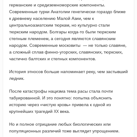
германские и средиземноморские компоненты.
Современные турки Анатолии генетически гораздо ближе
к древнему населению Малой Азии, чем к
центральноазиатским тюркам, но культурно стали
тюркским народом. Болгары когда-то были тюркским
степным племенем, а сегодня являются славянским
народом. Современные московиты — не только славяне,
а сложный сплав финно-угорских, славянских, тюркских,
частично балтских и степных компонентов.
История этносов больше напоминает реку, чем застывший
ледник.
После катастрофы нацизма тема расы стала почти
табуированной. И это понятно: попытка объяснить
историю через «чистую кровь» привела к одной из
крупнейших трагедий XX века.
Но и полное отрицание любых биологических или
популяционных различий тоже выглядит упрощением.