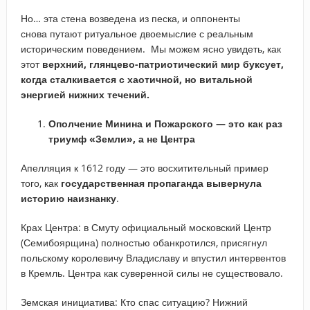
Но… эта стена возведена из песка, и оппоненты
снова путают ритуальное двоемыслие с реальным
историческим поведением. Мы можем ясно увидеть, как
этот
верхний, глянцево-патриотический мир буксует,
когда сталкивается с хаотичной, но витальной
энергией нижних течений.
Ополчение Минина и Пожарского — это как раз
триумф «Земли», а не Центра
Апелляция к 1612 году — это восхитительный пример
того, как
государственная пропаганда вывернула
историю наизнанку
.
Крах Центра: в Смуту официальный московский Центр
(Семибоярщина) полностью обанкротился, присягнул
польскому королевичу Владиславу и впустил интервентов
в Кремль. Центра как суверенной силы не существовало.
Земская инициатива: Кто спас ситуацию? Нижний