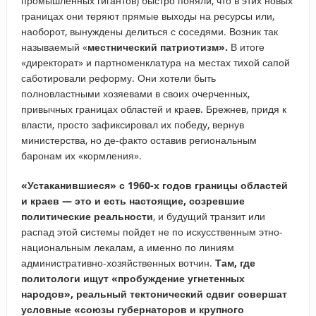
промышленных гигантов) быстро поняли, что в этих новых
границах они теряют прямые выходы на ресурсы или,
наоборот, вынуждены делиться с соседями. Возник так
называемый «
местнический патриотизм».
В итоге
«директорат» и партноменклатура на местах тихой сапой
саботировали реформу. Они хотели быть
полновластными хозяевами в своих очерченных,
привычных границах областей и краев.
Брежнев, придя к
власти, просто зафиксировал их победу, вернув
министерства, но де-факто оставив региональным
баронам их «кормления».
«Устаканившиеся» с 1960-х годов границы областей
и краев — это и есть настоящие, созревшие
политические реальности
, и будущий транзит или
распад этой системы пойдет не по искусственным этно-
национальным лекалам, а именно по линиям
административно-хозяйственных вотчин.
Там, где
политологи ищут «пробуждение угнетенных
народов», реальный тектонический сдвиг совершат
условные «союзы губернаторов и крупного