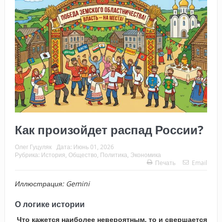
Как произойдет распад России?
Олег Гуцуляк
Дата:
Июнь 01, 2026
Рубрика:
История
,
Общество
,
Политика
,
Экономика
Печать
Email
Иллюстрация:
Gemini
О логике истории
Что кажется наиболее невероятным, то и свершается