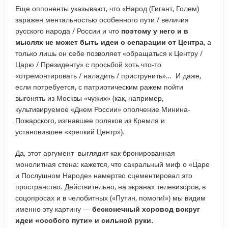
Еще оппоненты указывают, что «Народ (Гигант, Голем)
заражен ментальностью особенного пути / величия
русского народа / России
и что
поэтому у него и в
мыслях не может быть идеи о сепарации от Центра
, а
только лишь он себе позволяет «обращаться к Центру /
Царю / Президенту» с просьбой хоть что-то
«отремонтировать / наладить / приструнить»… И даже,
если потребуется, с патриотическим ражем пойти
выгонять из Москвы «чужих» (как, например,
культивируемое «Днем России» ополчение Минина-
Пожарского, изгнавшее поляков из Кремля и
установившее «крепкий Центр»).
Да, этот аргумент выглядит как бронированная
монолитная стена: кажется, что сакральный миф о «Царе
и Послушном Народе» намертво сцементировал это
пространство. Действительно, на экранах телевизоров, в
соцопросах и в челобитных («Путин, помоги!») мы видим
именно эту картину —
бесконечный хоровод вокруг
идеи «особого пути» и сильной руки.