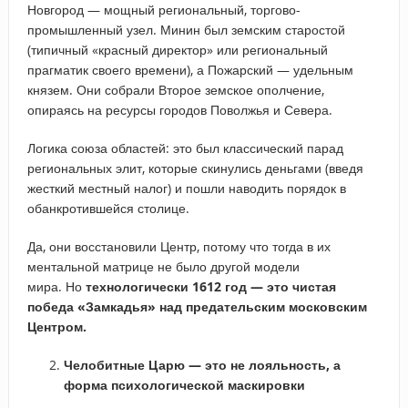
Новгород — мощный региональный, торгово-
промышленный узел. Минин был земским старостой
(типичный «красный директор» или региональный
прагматик своего времени), а Пожарский — удельным
князем. Они собрали Второе земское ополчение,
опираясь на ресурсы городов Поволжья и Севера.
Логика союза областей: это был классический парад
региональных элит, которые скинулись деньгами (введя
жесткий местный налог) и пошли наводить порядок в
обанкротившейся столице.
Да, они восстановили Центр, потому что тогда в их
ментальной матрице не было другой модели
мира. Но
технологически 1612 год — это чистая
победа «Замкадья» над предательским московским
Центром.
Челобитные Царю — это не лояльность, а
форма психологической маскировки