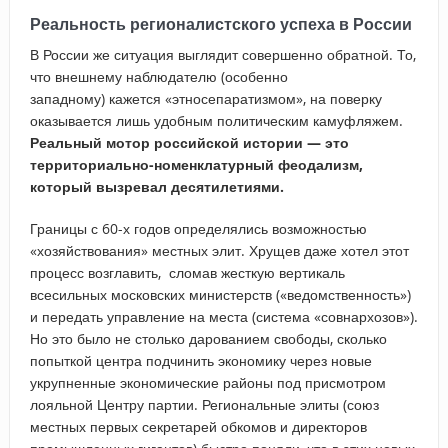
Реальность регионалистского успеха в России
В России же ситуация выглядит совершенно обратной.
То,
что внешнему наблюдателю (особенно
западному) кажется «этносепаратизмом», на поверку
оказывается лишь удобным политическим камуфляжем.
Реальный мотор российской истории — это
территориально-номенклатурный феодализм,
который вызревал десятилетиями.
Границы с 60-х годов определялись возможностью
«хозяйствования» местных элит. Хрущев даже хотел этот
процесс возглавить, сломав жесткую вертикаль
всесильных московских министерств («ведомственность»)
и передать управление на места (система «совнархозов»).
Но это было не столько дарованием свободы, сколько
попыткой центра подчинить экономику через новые
укрупненные экономические районы под присмотром
лояльной Центру партии. Региональные элиты (союз
местных первых секретарей обкомов и директоров