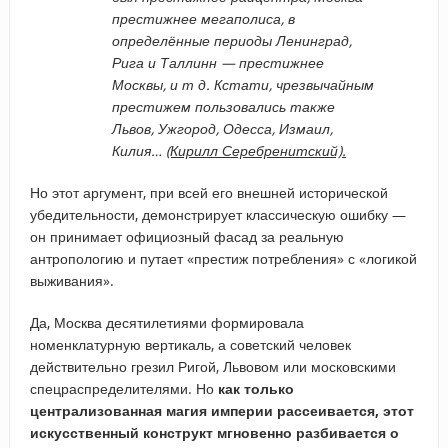
престижнее мегаполиса, в
определённые периоды Ленинград,
Рига и Таллинн — престижнее
Москвы, и т д. Кстати, чрезвычайным
престижем пользовались также
Львов, Ужгород, Одесса, Измаил,
Килия…
(Кирилл Серебренитский).
Но этот аргумент, при всей его внешней исторической
убедительности, демонстрирует классическую ошибку —
он принимает официозный фасад за реальную
антропологию и путает «престиж потребления» с «логикой
выживания».
Да, Москва десятилетиями формировала
номенклатурную вертикаль, а советский человек
действительно грезил Ригой, Львовом или московскими
спецраспределителями. Но
как только
централизованная магия империи рассеивается, этот
искусственный конструкт мгновенно разбивается о