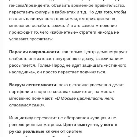
генсека/президента, объявить временное правительство,
переставить фигуры в кабинетах и т.д. Но для того, чтобы
свалить властвующего правителя, им приходится на
мгновение ослабить вожжи. И в это самое мгновение
происходит то, чего «кабинетные» стратеги никогда не
успевают просчитать:
Паралич сакральности:
как только Центр демонстрирует
слабость или затевает внутреннюю драку, «заклинание»
рассыпается. Голем-Народ не идет защищать «истинного
наследника», он просто перестает подчиняться.
Вакуум легитимности:
пока в столице увлеченно делят
портфели и спорят о составах комитетов, на местах
мгновенно понимают:
«В Москве царя/власти нет,
спасаемся сами».
Инициативу перехватит не абстрактная «улица» и не
революционные матросы.
Центр сметут те, у кого в
руках реальные ключи от систем