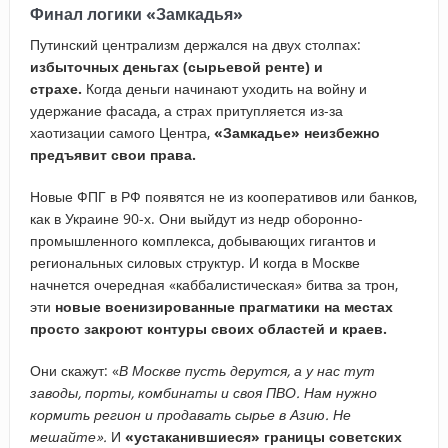
Финал логики «Замкадья»
Путинский централизм держался на двух столпах:
избыточных деньгах (сырьевой ренте) и
страхе.
Когда деньги начинают уходить на войну и
удержание фасада, а страх притупляется из-за
хаотизации самого Центра,
«Замкадье» неизбежно
предъявит свои права.
Новые ФПГ в РФ появятся не из кооперативов или банков,
как в Украине 90-х. Они выйдут
из недр оборонно-
промышленного комплекса, добывающих гигантов и
региональных силовых структур. И
когда в Москве
начнется очередная «каббалистическая» битва за трон,
эти
новые военизированные прагматики на местах
просто закроют контуры своих областей и краев.
Они скажут: «
В Москве пусть дерутся, а у нас тут
заводы, порты, комбинаты и своя ПВО. Нам нужно
кормить регион и продавать сырье в Азию. Не
мешайте».
И
«устаканившиеся» границы советских