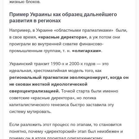
жизнью блоков.
Пример Украины как образец дальнейшего
развития в регионах
Например, в Украине «областными прагматиками» были,
в свое время,
«красные директора
«
, а уж потом они
проиграли во внутренней схватке финансово-
промышленным группам, т. н.
«олигархам»
.
Украинский транзит 1990-х и 2000-х годов — это
идеальная, хрестоматийная модель того, как
региональный прагматизм эволюционирует, когда он
не скован жесткой идеологической
сверхцентрализацией.
Точкой старта были именно
советские «красные директора», но логика
капиталистического генезиса быстро заставила эту
систему мутировать.
Если разложить этот процесс по этапам, то становится
понятно, почему «директорский» этап был неизбежен и
почему он в итоге проиграл олигархическому.