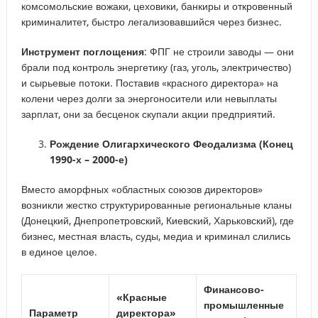
комсомольские вожаки, цеховики, банкиры и откровенный
криминалитет, быстро легализовавшийся через бизнес.
Инструмент поглощения
: ФПГ не строили заводы — они
брали под контроль энергетику (газ, уголь, электричество)
и сырьевые потоки. Поставив «красного директора» на
колени через долги за энергоносители или невыплаты
зарплат, они за бесценок скупали акции предприятий.
Рождение Олигархического Феодализма (Конец
1990-х – 2000-е)
Вместо аморфных «областных союзов директоров»
возникли жестко структурированные региональные кланы
(Донецкий, Днепропетровский, Киевский, Харьковский), где
бизнес, местная власть, суды, медиа и криминал слились
в единое целое.
Финансово-
«Красные
промышленные
Параметр
директора»