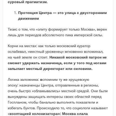
суровый прагматизм.
Протекция Центра — это улица с двусторонним
движением
Тезис о том, что «элиту формирует только Москва», верен
лишь для периодов абсолютного пика имперской силы.
Корни на местах: как только московский куратор
ослабевал, «местный уроженец» мгновенно вспоминал,
на чьей земле он стоит.
Никакой московский патрон не
сможет удержать назначенца, если у того под ногами
запылает местный директорат или силовики.
Логика заложника:
в
спомним ту же хрущевскую
эпоху: назначенцы Центра, отправленные в регионы,
очень быстро «обламывались» местной средой. Они были
вынуждены защищать интересы своих областей перед
Госпланом, чтобы банально выполнять показатели и
избегать бунтов. Происходило то, что социологи называют
«
кооптацией колонизатора»: Москва слала