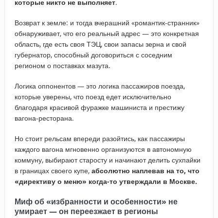
которые никто не выполняет
.
Возврат к земле:
и тогда вчерашний «романтик-странник»
обнаруживает, что его реальный адрес — это конкретная
область, где есть своя ТЭЦ, свои запасы зерна и свой
губернатор, способный договориться с соседним
регионом о поставках мазута.
Логика оппонентов — это логика пассажиров поезда,
которые уверены, что поезд едет исключительно
благодаря красивой фуражке машиниста и престижу
вагона-ресторана.
Но
стоит рельсам впереди разойтись, как пассажиры
каждого вагона мгновенно организуются в автономную
коммуну, выбирают старосту и начинают делить сухпайки
в границах своего купе,
абсолютно наплевав на то, что
«директиву о меню» когда-то утверждали в Москве.
Миф об «избранности и особенности» не
умирает — он переезжает в регионы