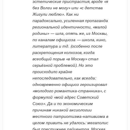
эстетические пристрастия, вроде «я
без Волги не могу» или «с детства
Жигули люблю». Как ни
парадоксально, усиленная пропаганда
региональной идентичности, «малой
родины» — шла, опять же, из Москвы,
по каналам официоза — школа, кино,
литература и тд. (особенно после
раскрепощения колхозов, когда
всеобщий порыв «в Москву» стал
серьёзной проблемой). Но это
происходило крайне
непоследовательно, как всегда:
одновременно официоз героизировал
«молодого романтика-странника», с
формулой «мой адрес Советский
Союз». Да и по экономическим
причинам никакой аксиологии
местного патриотизма-нативизма в
целом привить не удалось: мегаполис
был престижнее райцентра, Москва