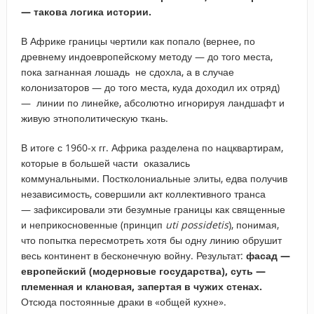
— такова логика истории.
В Африке границы чертили как попало (вернее, по
древнему индоевропейскому методу — до того места,
пока загнанная лошадь не сдохла, а в случае
колонизаторов — до того места, куда доходил их отряд)
— линии по линейке, абсолютно игнорируя ландшафт и
живую этнополитическую ткань.
В итоге
с 1960-х гг. Африка разделена по нацквартирам,
которые в большей части оказались
коммунальными. Постколониальные элиты, едва получив
независимость, совершили акт коллективного транса
— зафиксировали эти безумные границы как священные
и неприкосновенные (принцип
uti possidetis
), понимая,
что попытка пересмотреть хотя бы одну линию обрушит
весь континент в бесконечную войну. Результат:
фасад —
европейский (модерновые государства), суть —
племенная и клановая, запертая в чужих стенах.
Отсюда постоянные драки в «общей кухне».