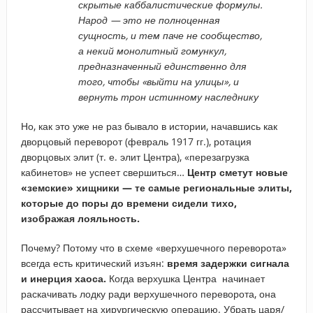
скрытые каббалистические формулы.
Народ — это не полноценная
сущность, и тем паче не сообщество,
а некий монолитный гомункул,
предназначенный единственно для
того, чтобы «выйти на улицы», и
вернуть трон истинному наследнику
Но, как это уже не раз бывало в истории, начавшись как
дворцовый переворот (февраль 1917 гг.), ротация
дворцовых элит (т. е. элит Центра), «перезагрузка
кабинетов» не успеет свершиться…
Центр сметут новые
«земские» хищники — те самые региональные элиты,
которые до поры до времени сидели тихо,
изображая лояльность.
Почему? Потому что в схеме «верхушечного переворота»
всегда есть критический изъян:
время задержки сигнала
и инерция хаоса.
Когда верхушка Центра начинает
раскачивать лодку ради верхушечного переворота, она
рассчитывает на хирургическую операцию. Убрать царя/