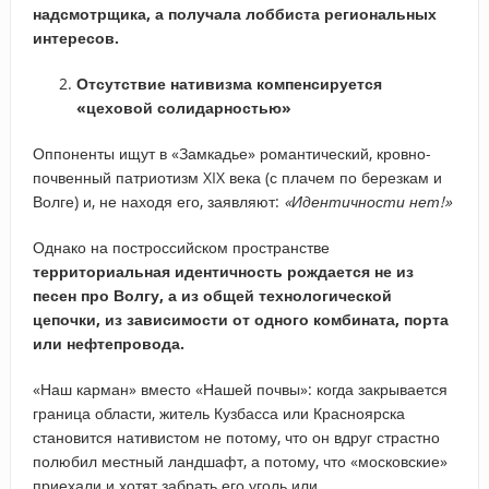
надсмотрщика, а получала лоббиста региональных
интересов.
Отсутствие нативизма компенсируется
«цеховой солидарностью»
Оппоненты ищут в «Замкадье» романтический, кровно-
почвенный патриотизм XIX века (с плачем по березкам и
Волге) и, не находя его, заявляют:
«Идентичности нет!»
Однако на построссийском пространстве
территориальная
идентичность рождается не из
песен про Волгу, а из общей технологической
цепочки, из зависимости от одного комбината, порта
или нефтепровода.
«Наш карман» вместо «Нашей почвы»: когда закрывается
граница области, житель Кузбасса или Красноярска
становится нативистом не потому, что он вдруг страстно
полюбил местный ландшафт, а потому, что «московские»
приехали и хотят забрать его уголь или