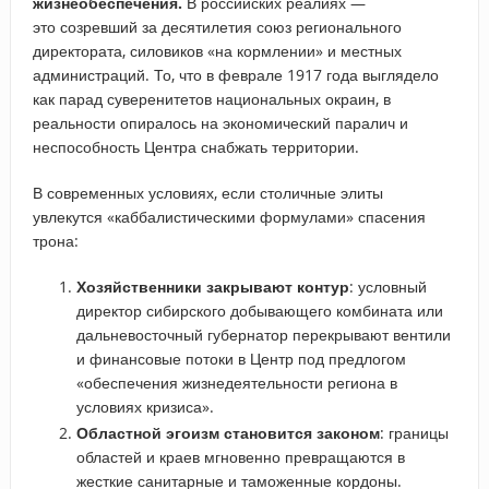
жизнеобеспечения.
В российских реалиях —
это созревший за десятилетия союз регионального
директората, силовиков «на кормлении» и местных
администраций. То, что в феврале 1917 года выглядело
как парад суверенитетов национальных окраин, в
реальности опиралось на экономический паралич и
неспособность Центра снабжать территории.
В современных условиях, если столичные элиты
увлекутся «каббалистическими формулами» спасения
трона:
Хозяйственники закрывают контур
: условный
директор сибирского добывающего комбината или
дальневосточный губернатор перекрывают вентили
и финансовые потоки в Центр под предлогом
«обеспечения жизнедеятельности региона в
условиях кризиса».
Областной эгоизм становится законом
: границы
областей и краев мгновенно превращаются в
жесткие санитарные и таможенные кордоны.