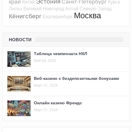
Эстония
край
Санкт-Петербург
Китай
Курск
Литва
Великий Новгород
Алтай
Северо-Запад
Москва
Кёнигсберг
Екатеринбург
НОВОСТИ
Таблица чемпионата НХЛ
Май 08, 2026
Веб-казино с бездепозитными бонусами
Март 31, 2026
Онлайн казино Френдс
Март 31, 2026