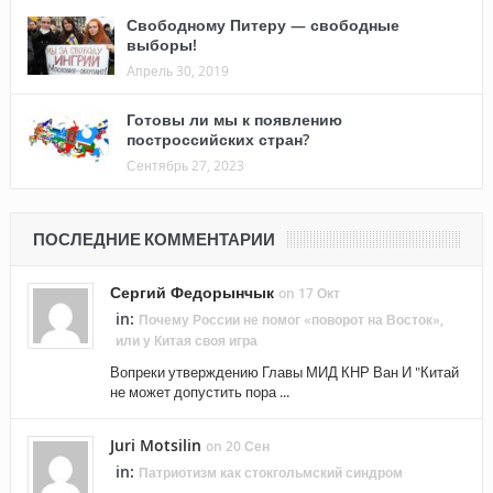
Свободному Питеру — свободные
выборы!
Апрель 30, 2019
Готовы ли мы к появлению
построссийских стран?
Сентябрь 27, 2023
ПОСЛЕДНИЕ КОММЕНТАРИИ
Сергий Федорынчык
on 17 Окт
in:
Почему России не помог «поворот на Восток»,
или у Китая своя игра
Вопреки утверждению Главы МИД КНР Ван И "Китай
не может допустить пора ...
Juri Motsilin
on 20 Сен
in:
Патриотизм как стокгольмский синдром