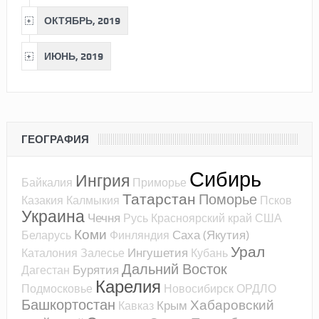
ОКТЯБРЬ, 2019
ИЮНЬ, 2019
ГЕОГРАФИЯ
Сибирь
Ингрия
Байкалия
Приморье
Татарстан
Поморье
Казакия
Калмыкия
Псков
Украина
Чечня
Русь
Красноярский край
США
Коми
Саха (Якутия)
Беларусь
Финляндия
Урал
Ингушетия
Каталония
Залесье
Кубань
Дальний Восток
Бурятия
Дагестан
Карелия
Подмосковье
Новосибирск
ОРДЛО
Башкортостан
Хабаровский
Крым
Кавказ