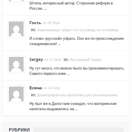
Штепа, интересный автор. Сторонник реформ в
России. ...
Гость
on 06 Янв
in:
Хорошилище грядет по гульбищу на позорище
И слово «русский» убрать. Оно же по происхождению
скандинавское! ...
Sergey
in:
on 21 Ноя
Настоящий Трамп
Ну тут много, что можно было бы прокомментировать.
Самого первого изве ...
Елена
on 04 Апр
in:
Демография как проблема для регионализма
Ну был же в Дагестане скандал, что материнские
капиталы выдавались на ...
РУБРИКИ