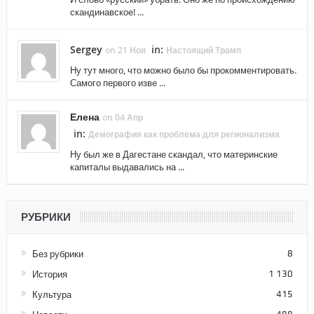
скандинавское! ...
Sergey
in:
on 21 Ноя
Настоящий Трамп
Ну тут много, что можно было бы прокомментировать.
Самого первого изве ...
Елена
on 04 Апр
in:
Демография как проблема для регионализма
Ну был же в Дагестане скандал, что материнские
капиталы выдавались на ...
РУБРИКИ
Без рубрики
8
История
1 130
Культура
415