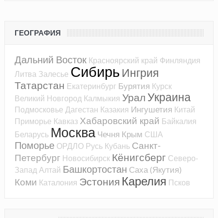
ГЕОГРАФИЯ
Дальний Восток
Красноярский край
Финляндия
Сибирь
Ингрия
Литва
Залесье
Татарстан
Бурятия
Екатеринбург
Курск
Украина
Урал
Великий Новгород
Калмыкия
Ингушетия
Подмосковье
Дагестан
Казакия
Китай
Хабаровский край
Приморье
Кавказ
Байкалия
Москва
Чечня
Крым
Беларусь
США
Поморье
Санкт-
ОРДЛО
Русь
Кубань
Кёнигсберг
Петербург
Новосибирск
Северо-
Башкортостан
Саха (Якутия)
Запад
Алтай
Карелия
Эстония
Коми
Каталония
Псков