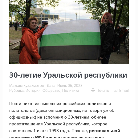
30-летие Уральской республики
Максим Кузахметов
Дата:
Июль 06, 2023
Рубрика:
История
,
Общество
,
Политика
Печать
Email
Почти никто из нынешних российских политиков и
политологов (даже оппозиционных, не говоря уж об
официозных) не вспомнил о 30-летнем юбилее
провозглашения Уральской республики, которое
состоялось 1 июля 1993 года. Похоже,
региональной
политики в РФ больше совсем не осталось.