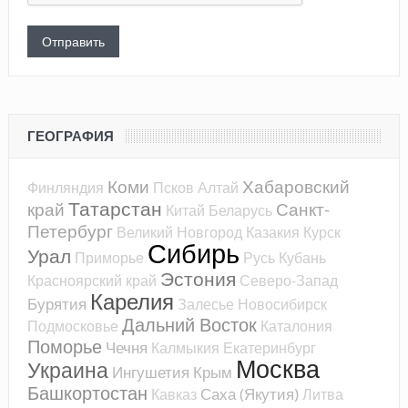
ГЕОГРАФИЯ
Коми
Хабаровский
Финляндия
Псков
Алтай
Татарстан
край
Санкт-
Китай
Беларусь
Петербург
Великий Новгород
Казакия
Курск
Сибирь
Урал
Приморье
Русь
Кубань
Эстония
Красноярский край
Северо-Запад
Карелия
Бурятия
Залесье
Новосибирск
Дальний Восток
Подмосковье
Каталония
Поморье
Чечня
Калмыкия
Екатеринбург
Москва
Украина
Ингушетия
Крым
Башкортостан
Саха (Якутия)
Кавказ
Литва