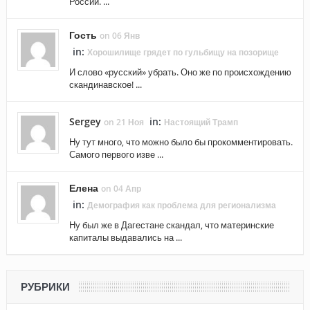
России. ...
Гость
on 06 Янв
in:
Хорошилище грядет по гульбищу на позорище
И слово «русский» убрать. Оно же по происхождению
скандинавское! ...
Sergey
in:
on 21 Ноя
Настоящий Трамп
Ну тут много, что можно было бы прокомментировать.
Самого первого изве ...
Елена
on 04 Апр
in:
Демография как проблема для регионализма
Ну был же в Дагестане скандал, что материнские
капиталы выдавались на ...
РУБРИКИ