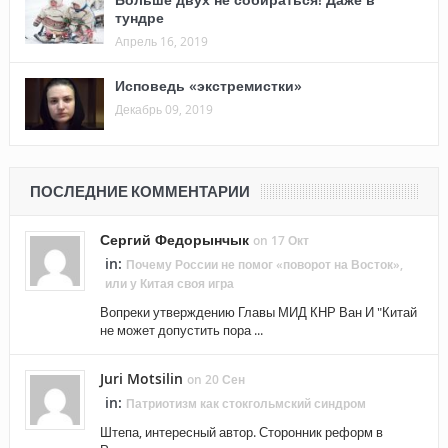
тундре
Апрель 16, 2019
Исповедь «экстремистки»
Декабрь 09, 2019
ПОСЛЕДНИЕ КОММЕНТАРИИ
Сергий Федорынчык
on 17 Окт
in:
Почему России не помог «поворот на Восток»,
или у Китая своя игра
Вопреки утверждению Главы МИД КНР Ван И "Китай
не может допустить пора ...
Juri Motsilin
on 20 Сен
in:
Патриотизм как стокгольмский синдром
Штепа, интересный автор. Сторонник реформ в