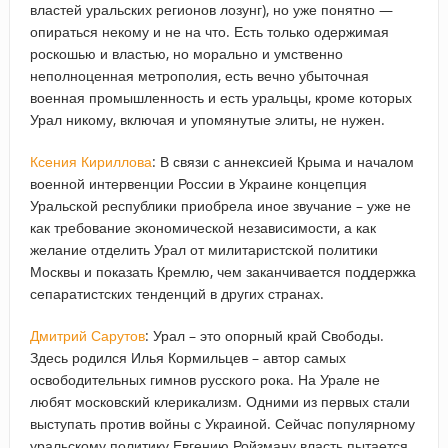
властей уральских регионов лозунг), но уже понятно —
опираться некому и не на что. Есть только одержимая
роскошью и властью, но морально и умственно
неполноценная метрополия, есть вечно убыточная
военная промышленность и есть уральцы, кроме которых
Урал никому, включая и упомянутые элиты, не нужен.
Ксения Кириллова
: В связи с аннексией Крыма и началом
военной интервенции России в Украине концепция
Уральской республики приобрела иное звучание – уже не
как требование экономической независимости, а как
желание отделить Урал от милитаристской политики
Москвы и показать Кремлю, чем заканчивается поддержка
сепаратистских тенденций в других странах.
Дмитрий Сарутов
: Урал – это опорный край Свободы.
Здесь родился Илья Кормильцев – автор самых
освободительных гимнов русского рока. На Урале не
любят московский клерикализм. Одними из первых стали
выступать против войны с Украиной. Сейчас популярному
уральскому политику Евгению Ройзману власть пытается