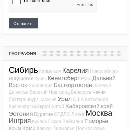
ГЕОГРАФИЯ
Сибирь
Карелия
Калмыкия
Новосибирск
Кёнигсберг
Дальний
Ингушетия
Курск
Русь
Восток
Башкортостан
Финляндия
Залесье
Чечня
Дагестан
Великий Новгород
Беларусь
Урал
Екатеринбург
Казакия
США
Каталония
Хабаровский край
Красноярский край
Алтай
Москва
Эстония
Бурятия
ОРДЛО
Литва
Ингрия
Поморье
Кубань
Псков
Байкалия
Коми
Крым
Кавказ
Приморье
Подмосковье