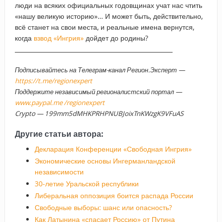
люди на всяких официальных годовщинах учат нас чтить
«нашу великую историю»… И может быть, действительно,
всё станет на свои места, и реальные имена вернутся,
когда
взвод «Ингрия»
дойдет до родины?
_____________________________________________________
Подписывайтесь на Телеграм-канал Регион.Эксперт —
https://t.me/regionexpert
Поддержите независимый регионалистский портал —
www.paypal.me /regionexpert
Crypto — 199mm5dMHKPRHPNUBJoixTnKWzgK9VFuAS
Другие статьи автора:
Декларация Конференции «Свободная Ингрия»
Экономические основы Ингерманландской
независимости
30-летие Уральской республики
Либеральная оппозиция боится распада России
Свободные выборы: шанс или опасность?
Как Латынина «спасает Россию» от Путина