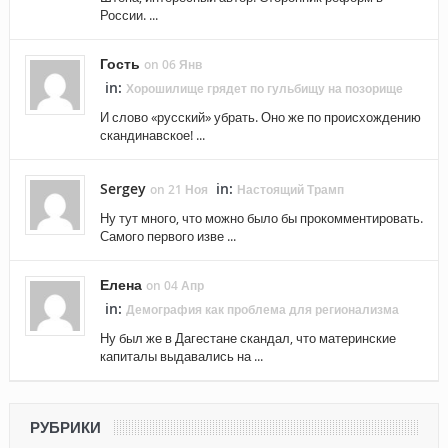
России. ...
Гость
on 06 Янв
in:
Хорошилище грядет по гульбищу на позорище
И слово «русский» убрать. Оно же по происхождению
скандинавское! ...
Sergey
in:
on 21 Ноя
Настоящий Трамп
Ну тут много, что можно было бы прокомментировать.
Самого первого изве ...
Елена
on 04 Апр
in:
Демография как проблема для регионализма
Ну был же в Дагестане скандал, что материнские
капиталы выдавались на ...
РУБРИКИ