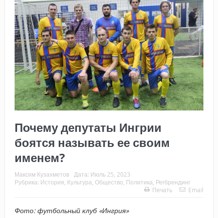
Почему депутаты Ингрии
боятся называть ее своим
именем?
Максим Кузахметов
Дата:
Июль 25, 2023
Рубрика:
История
,
Культура
,
Общество
,
Политика
,
Регбрендинг
Печать
Email
Фото: футбольный клуб «Ингрия»