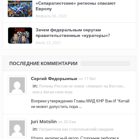
«Сепаратистские» регионы спасают
Европу
Февраль 06, 2020
Зачем федеральным округам
правительственные «кураторы»?
Июль 23, 2021
ПОСЛЕДНИЕ КОММЕНТАРИИ
Сергий Федорынчык
on 17 Окт
in:
Почему России не помог «поворот на Восток»,
или у Китая своя игра
Вопреки утверждению Главы МИД КНР Ван И "Китай
не может допустить пора ...
Juri Motsilin
on 20 Сен
in:
Патриотизм как стокгольмский синдром
Штепа, интересный автор. Сторонник реформ в