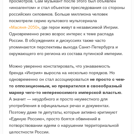
просмотров. Сам музыкант после этого был объявлен
«иноагентом» и стал объектом преследования со стороны
российских силовиков. Больше миллиона человек
посмотрели серию культового мультсериала
«Масяня-2050»
, где герои живут в независимой Ингрии.
Одновременно резко возрос интерес к теме распада
России. В обсуждениях и дискуссиях также часто
упоминаются перспективы выхода Санкт-Петербурга и
окружающего его региона из состава путинской империи.
Можно уверенно констатировать, что узнаваемость
бренда «Ингрия» выросла на несколько порядков. Но
одновременно он стал ассоциироваться
не просто с чем-
то оппозиционным, но превратился в своеобразный
маркер чего-то непереносимого имперской властью
.
А значит — неудобного и просто неуместного для
употребления в официальных речах и документах.
Поэтому даже те депутаты, которые активно критикуют
«Единую Россию», просто боятся обвинений в
потворствовании идеям о нарушении территориальной
целостности России.