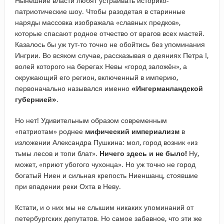
Нынешние власти любят устраивать историко-
патриотические шоу. Чтобы разодетая в старинные
наряды массовка изображала «славных предков»,
которые спасают родное отчество от врагов всех мастей.
Казалось бы уж тут-то точно не обойтись без упоминания
Ингрии. Во всяком случае, рассказывая о деяниях Петра I,
волей которого на берегах Невы «город заложён», а
окружающий его регион, включенный в империю,
первоначально назывался именно
«Ингерманландской
губернией»
.
Но нет! Удивительным образом современным
«патриотам» роднее
мифический империализм
в
изложении Александра Пушкина: мол, город возник «из
тьмы лесов и топи блат».
Ничего здесь и не было!
Ну,
может, «приют убогого чухонца». Но уж точно не город
богатый Ниен и сильная крепость Ниеншанц, стоявшие
при впадении реки Охта в Неву.
Кстати, и о них мы не слышим никаких упоминаний от
петербургских депутатов. Но самое забавное, что эти же