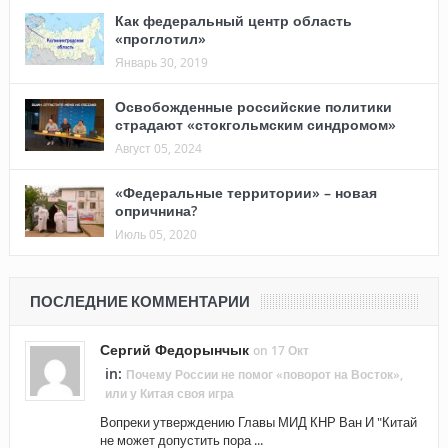
Как федеральный центр область
«проглотил»
Январь 30, 2019
Освобожденные российские политики
страдают «стокгольмским синдромом»
Август 05, 2024
«Федеральные территории» – новая
опричнина?
Июль 05, 2020
ПОСЛЕДНИЕ КОММЕНТАРИИ
Сергий Федорынчык
on 17 Окт
in:
Почему России не помог «поворот на Восток»,
или у Китая своя игра
Вопреки утверждению Главы МИД КНР Ван И "Китай
не может допустить пора ...