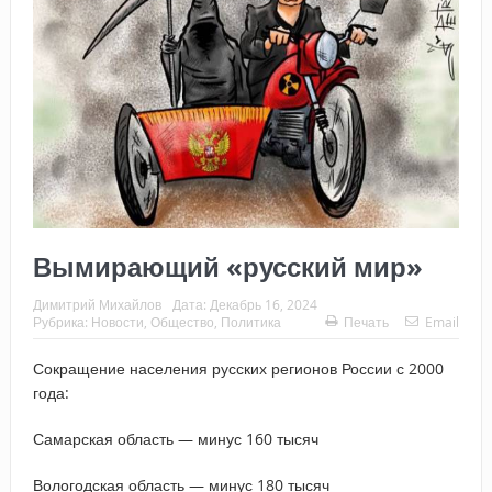
Вымирающий «русский мир»
Димитрий Михайлов
Дата:
Декабрь 16, 2024
Рубрика:
Новости
,
Общество
,
Политика
Печать
Email
Сокращение населения русских регионов России с 2000
года:
Самарская область — минус 160 тысяч
Вологодская область — минус 180 тысяч