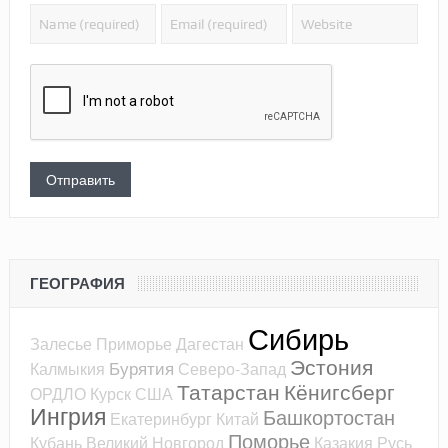
ГЕОГРАФИЯ
Сибирь
Залесье
Приморье
Дагестан
Эстония
Бурятия
Калмыкия
Северо-Запад
Татарстан
Кёнигсберг
ОРДЛО
Курск
США
Ингрия
Башкортостан
Екатеринбург
Китай
Поморье
Кубань
Великий Новгород
Казакия
Русь