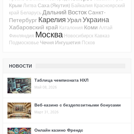
Крым
Саха (Якутия)
Литва
Байкалия
Красноярский
Дальний Восток
Санкт-
край
Беларусь
Карелия
Украина
Урал
Петербург
Хабаровский край
Коми
Каталония
Алтай
Москва
Финляндия
Новосибирск
Кавказ
Чечня
Ингушетия
Подмосковье
Псков
НОВОСТИ
Таблица чемпионата НХЛ
Май 08, 2026
Веб-казино с бездепозитными бонусами
Март 31, 2026
Онлайн казино Френдс