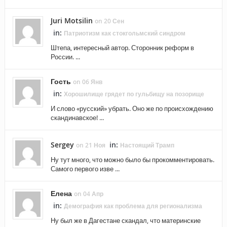
Juri Motsilin
on 20 Сен
in:
Патриотизм как стокгольмский синдром
Штепа, интересный автор. Сторонник реформ в
России. ...
Гость
on 06 Янв
in:
Хорошилище грядет по гульбищу на позорище
И слово «русский» убрать. Оно же по происхождению
скандинавское! ...
Sergey
in:
on 21 Ноя
Настоящий Трамп
Ну тут много, что можно было бы прокомментировать.
Самого первого изве ...
Елена
on 04 Апр
in:
Демография как проблема для регионализма
Ну был же в Дагестане скандал, что материнские