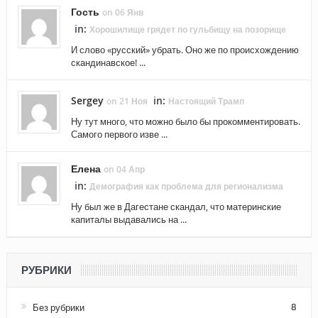
Гость
on 06 Янв
in:
Хорошилище грядет по гульбищу на позорище
И слово «русский» убрать. Оно же по происхождению
скандинавское! ...
Sergey
in:
on 21 Ноя
Настоящий Трамп
Ну тут много, что можно было бы прокомментировать.
Самого первого изве ...
Елена
on 04 Апр
in:
Демография как проблема для регионализма
Ну был же в Дагестане скандал, что материнские
капиталы выдавались на ...
РУБРИКИ
Без рубрики
8