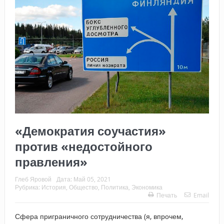
«Демократия соучастия»
против «недостойного
правления»
Глеб Яровой
Дата:
Май 05, 2021
Рубрика:
История
,
Общество
,
Политика
,
Экономика
Печать
Email
Сфера приграничного сотрудничества (я, впрочем,