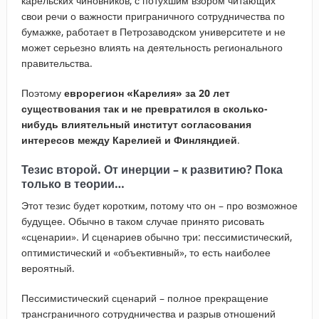
карельских чиновников, с потухшим взором читающих
свои речи о важности приграничного сотрудничества по
бумажке, работает в Петрозаводском университете и не
может серьезно влиять на деятельность регионального
правительства.
Поэтому
еврорегион «Карелия» за 20 лет
существования так и не превратился в сколько-
нибудь влиятельный институт согласования
интересов между Карелией и Финляндией
.
Тезис второй. От инерции – к развитию? Пока
только в теории…
Этот тезис будет коротким, потому что он – про возможное
будущее. Обычно в таком случае принято рисовать
«сценарии». И сценариев обычно три: пессимистический,
оптимистический и «объективный», то есть наиболее
вероятный.
Пессимистический сценарий – полное прекращение
трансграничного сотрудничества и разрыв отношений