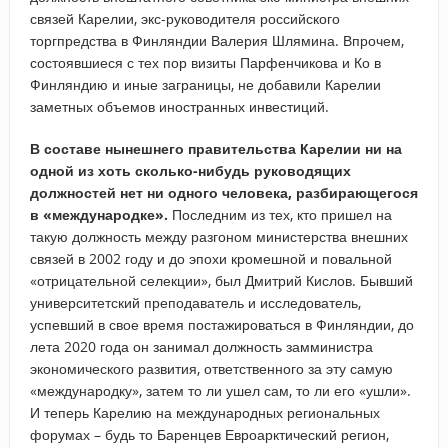
связей Карелии, экс-руководителя российского
торгпредства в Финляндии Валерия Шлямина. Впрочем,
состоявшиеся с тех пор визиты Парфенчикова и Ко в
Финляндию и иные заграницы, не добавили Карелии
заметных объемов иностранных инвестиций.
В составе нынешнего правительства Карелии ни на
одной из хоть сколько-нибудь руководящих
должностей нет ни одного человека, разбирающегося
в «международке».
Последним из тех, кто пришел на
такую должность между разгоном министерства внешних
связей в 2002 году и до эпохи кромешной и повальной
«отрицательной селекции», был Дмитрий Кислов. Бывший
университетский преподаватель и исследователь,
успевший в свое время постажироваться в Финляндии, до
лета 2020 года он занимал должность замминистра
экономического развития, ответственного за эту самую
«международку», затем то ли ушел сам, то ли его «ушли».
И теперь Карелию на международных региональных
форумах – будь то Баренцев Евроарктический регион,