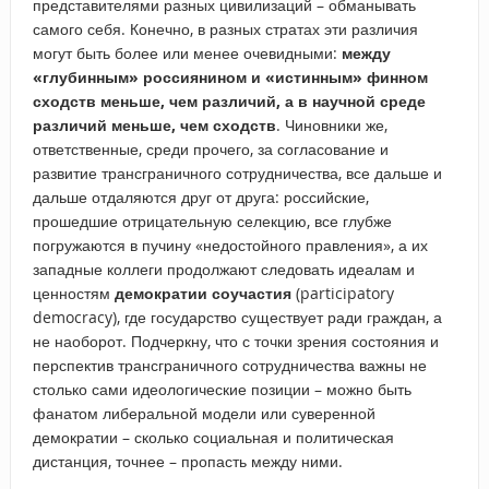
представителями разных цивилизаций – обманывать
самого себя. Конечно, в разных стратах эти различия
могут быть более или менее очевидными:
между
«глубинным» россиянином и «истинным» финном
сходств меньше, чем различий, а в научной среде
различий меньше, чем сходств
. Чиновники же,
ответственные, среди прочего, за согласование и
развитие трансграничного сотрудничества, все дальше и
дальше отдаляются друг от друга: российские,
прошедшие отрицательную селекцию, все глубже
погружаются в пучину «недостойного правления», а их
западные коллеги продолжают следовать идеалам и
ценностям
демократии соучастия
(participatory
democracy), где государство существует ради граждан, а
не наоборот. Подчеркну, что с точки зрения состояния и
перспектив трансграничного сотрудничества важны не
столько сами идеологические позиции – можно быть
фанатом либеральной модели или суверенной
демократии – сколько социальная и политическая
дистанция, точнее – пропасть между ними.