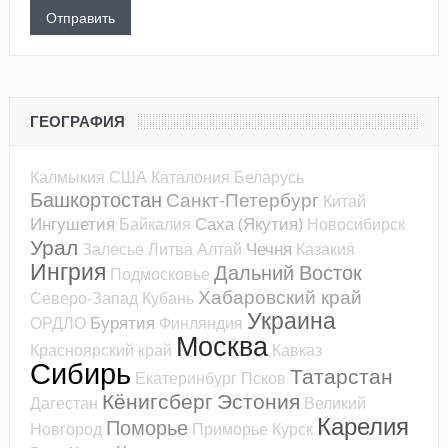
ГЕОГРАФИЯ
Калмыкия
США
Каталония
Беларусь
Башкортостан
Санкт-Петербург
Китай
Ингушетия
Саха (Якутия)
Байкалия
Новосибирск
Урал
Чечня
Залесье
Литва
Алтай
Казакия
Ингрия
Дальний Восток
Подмосковье
Хабаровский край
Северо-Запад
Кубань
Украина
Бурятия
ОРДЛО
Финляндия
Москва
Красноярский край
Кавказ
Сибирь
Татарстан
Екатеринбург
Псков
Кёнигсберг
Эстония
Дагестан
Великий
Карелия
Поморье
Новгород
Приморье
Курск