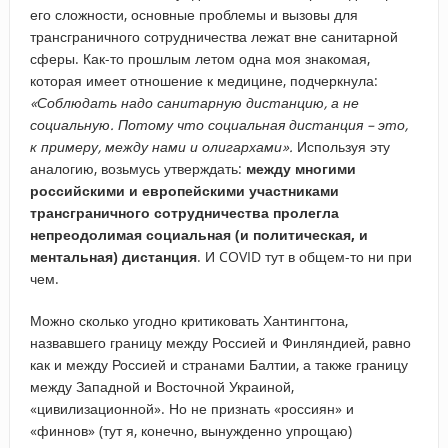
его сложности, основные проблемы и вызовы для
трансграничного сотрудничества лежат вне санитарной
сферы. Как-то прошлым летом одна моя знакомая,
которая имеет отношение к медицине, подчеркнула:
«Соблюдать надо санитарную дистанцию, а не
социальную. Потому что социальная дистанция – это,
к примеру, между нами и олигархами».
Используя эту
аналогию, возьмусь утверждать:
между многими
российскими и европейскими участниками
трансграничного сотрудничества пролегла
непреодолимая социальная (и политическая, и
ментальная) дистанция
. И COVID тут в общем-то ни при
чем.
Можно сколько угодно критиковать Хантингтона,
назвавшего границу между Россией и Финляндией, равно
как и между Россией и странами Балтии, а также границу
между Западной и Восточной Украиной,
«цивилизационной». Но не признать «россиян» и
«финнов» (тут я, конечно, вынужденно упрощаю)