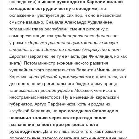
последствия)
высшее руководство Карелии сильно
охладело к сотрудничеству с соседями
, это
охлаждение чувствуется до сих пор, и оно в известном
смысле взаимно. Сначала Александр Худилайнен,
тогдашний глава республики, сменил риторику с
самопрезентации как
«рафинированного финна»
на
угрозы
«ядерными ракетоносцами, которые могут
стереть с лица Земли не только Америку, но и пол-
Европы»
(вероятно, не ту ее часть, где Финляндия, но как
знать). Потом министр экономического развития
худилайненского правительства Валентин Чмиль назвал
Карелию
«республикой-промежутком»
и признался, что
для пополнения регионального бюджета ему проще
«заниматься проституцией в Москве»
, чем искать
иностранных инвесторов. Ну а нынешний карельский
губернатор, Артур Парфенчиков, хоть и родом из
«глубокой Карелии», но
про соседнюю Финляндию
вспомнил только через полтора года после
назначения на пост врио регионального
руководителя
. Да и то лишь после того, как позвал на
должность внештатного советника экс-министра внешних