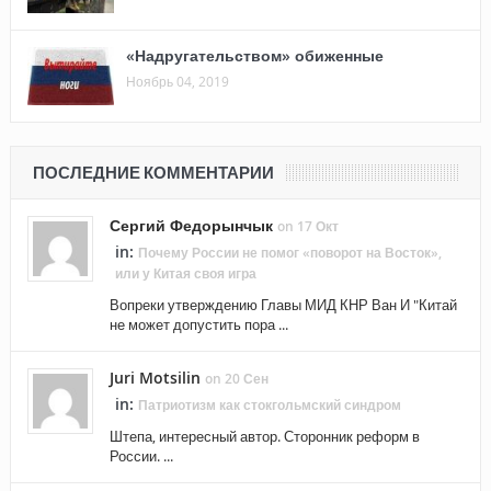
«Надругательством» обиженные
Ноябрь 04, 2019
ПОСЛЕДНИЕ КОММЕНТАРИИ
Сергий Федорынчык
on 17 Окт
in:
Почему России не помог «поворот на Восток»,
или у Китая своя игра
Вопреки утверждению Главы МИД КНР Ван И "Китай
не может допустить пора ...
Juri Motsilin
on 20 Сен
in:
Патриотизм как стокгольмский синдром
Штепа, интересный автор. Сторонник реформ в
России. ...