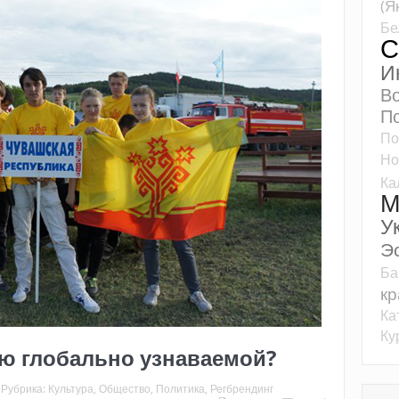
(Я
Бе
С
И
Во
П
По
Но
Ка
М
У
Э
Ба
кр
Ка
Ку
ю глобально узнаваемой?
Рубрика:
Культура
,
Общество
,
Политика
,
Регбрендинг