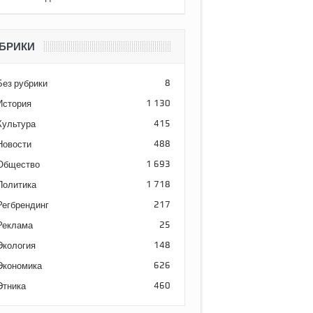
БРИКИ
Без рубрики
8
История
1 130
Культура
415
Новости
488
Общество
1 693
Политика
1 718
Регбрендинг
217
Реклама
25
Экология
148
Экономика
626
Этника
460