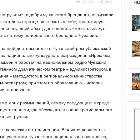
Печать
Email
Н
 погрузиться в дебри чувашского брендинга не вызвали
 хотелось вкратце рассказать о себе, констатируя
 последующий абзац даст оценить «колокольню», с
ать на тему регионального брендинга Чувашии.
твенной деятельностью в Чувашской республиканской
во национально-культурного возрождения «Ирӗклӗх»;
ӑвашьен я работал на национальном радио Чувашии
твенном драматическом театре – администратором, в
ания – методистом, в региональном министерстве
м-экспертом; при этом по образованию – историк,
ист и правовед.
теме моих размышлений, отмечу следующее: в среде
щественности, где обсуждается вопрос регионального
етные группы.
ая творческая интеллигенция. В начале девяностых
ные участники Чувашского национального конгресса,