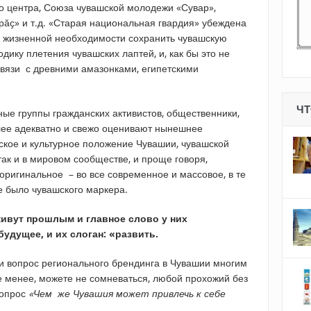
о центра, Союза чувашской молодежи «Сувар»,
рӑҫ» и т.д. «Старая национальная гвардия» убеждена
 и жизненной необходимости сохранить чувашскую
ику плетения чувашских лаптей, и, как бы это не
связи с древними амазонками, египетскими
ЧТ
е группы гражданских активистов, общественники,
олее адекватно и свежо оценивают нынешнее
ское и культурное положение Чувашии, чувашской
так и в мировом сообществе, и проще говоря,
оригинальное – во все современное и массовое, в те
е было чувашского маркера.
живут прошлым и главное слово у них
будущее, и их слоган: «развить.
ни вопрос регионального брендинга в Чувашии многим
е менее, можете не сомневаться, любой прохожий без
вопрос
«Чем же Чувашия может привлечь к себе