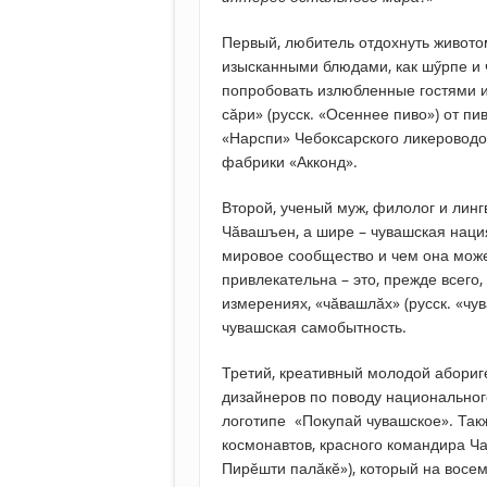
Первый, любитель отдохнуть животом
изысканными блюдами, как шӳрпе и 
попробовать излюбленные гостями и
сӑри» (русск. «Осеннее пиво») от п
«Нарспи» Чебоксарского ликероводоч
фабрики «Акконд».
Второй, ученый муж, филолог и лингв
Чӑвашъен, а шире – чувашская нация
мировое сообщество и чем она может
привлекательна – это, прежде всего
измерениях, «чӑвашлӑх» (русск. «чу
чувашская самобытность.
Третий, креативный молодой абориге
дизайнеров по поводу национального
логотипе «Покупай чувашское». Так
космонавтов, красного командира Ча
Пирӗшти палӑкӗ»), который на восем