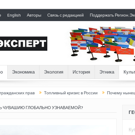
е
English
Авторы
Связь с редакцией
Поддержать Регион.Эк
о
Экономика
Экология
История
Этника
Куль
х прав
Топливный кризис в России
Почему нынешняя Россия 
ТЬ ЧУВАШИЮ ГЛОБАЛЬНО УЗНАВАЕМОЙ?
Г
Ку