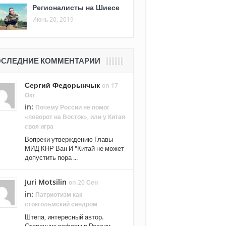
Регионалисты на Шиесе
Июнь 20, 2019
СЛЕДНИЕ КОММЕНТАРИИ
Сергий Федорынчык
on 17
Окт
in:
Почему России не помог
«поворот на Восток», или у Китая
своя игра
Вопреки утверждению Главы
МИД КНР Ван И "Китай не может
допустить пора ...
Juri Motsilin
on 20 Сен
in:
Патриотизм как
стокгольмский синдром
Штепа, интересный автор.