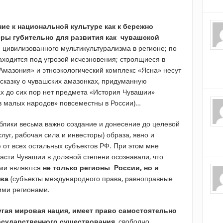
е к национальной культуре как к бережно
еры губительно для развития как чувашской
 и цивилизованного мультикультурализма в регионе; по
одится под угрозой исчезновения; строящиеся в
Амазония» и этноэкологический комплекс «Ясна» несут
сказку о чувашских амазонках, придуманную
ах до сих пор нет предмета «История Чувашии»
в малых народов» повсеместны в России)…
ублики весьма важно создание и донесение до целевой
луг, рабочая сила и инвесторы) образа, явно и
от всех остальных субъектов РФ. При этом мне
асти Чувашии в должной степени осознавали, что
ами являются
не только регионы России, но и
тва
(субъекты международного права, равноправные
ими регионами.
угая мировая нация, имеет право самостоятельно
осударственного существования
, свободно