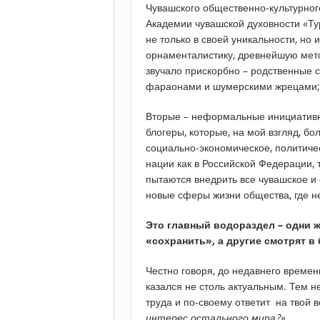
Чувашского общественно-культурног
Академии чувашской духовности «Ту
не только в своей уникальности, но
орнаменталистику, древнейшую метод
звучало прискорбно – родственные 
фараонами и шумерскими жрецами;
Вторые – неформальные инициативны
блогеры, которые, на мой взгляд, б
социально-экономическое, политиче
нации как в Российской Федерации, 
пытаются внедрить все чувашское и 
новые сферы жизни общества, где н
Это главный водораздел – одни 
«сохранить», а другие смотрят в 
Честно говоря, до недавнего време
казался не столь актуальным. Тем н
труда и по-своему ответит на твой 
интерес остального мира?»