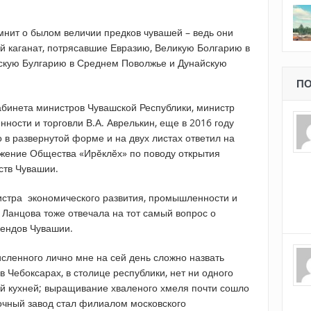
мнит о былом величии предков чувашей – ведь они
й каганат, потрясавшие Евразию, Великую Болгарию в
жскую Булгарию в Среднем Поволжье и Дунайскую
ПО
абинета министров Чувашской Республики, министр
ности и торговли В.А. Аврелькин, еще в 2016 году
 в развернутой форме и на двух листах ответил на
жение Общества «Ирӗклӗх» по поводу открытия
ств Чувашии.
истра экономического развития, промышленности и
 Ланцова тоже отвечала на тот самый вопрос о
рендов Чувашии.
сленного лично мне на сей день сложно назвать
Чебоксарах, в столице республики, нет ни одного
й кухней; выращивание хваленого хмеля почти сошло
дочный завод стал филиалом московского