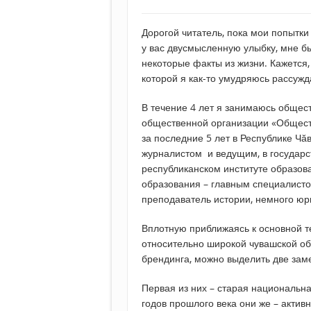
Дорогой читатель, пока мои попытки
у вас двусмысленную улыбку, мне бы
некоторые факты из жизни. Кажется,
которой я как-то умудряюсь рассужд
В течение 4 лет я занимаюсь общес
общественной организации «Общест
за последние 5 лет в Республике Ч
журналистом и ведущим, в государс
республиканском институте образов
образования – главным специалисто
преподаватель истории, немного юр
Вплотную приближаясь к основной 
относительно широкой чувашской об
брендинга, можно выделить две зам
Первая из них – старая национальн
годов прошлого века они же – актив