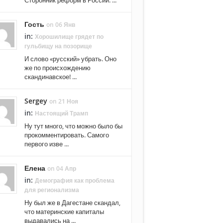
Сторонник реформ в России. ...
Гость
on 06 Янв
in:
Хорошилище грядет по
гульбищу на позорище
И слово «русский» убрать. Оно
же по происхождению
скандинавское! ...
Sergey
on 21 Ноя
in:
Настоящий Трамп
Ну тут много, что можно было бы
прокомментировать. Самого
первого изве ...
Елена
on 04 Апр
in:
Демография как проблема
для регионализма
Ну был же в Дагестане скандал,
что материнские капиталы
выдавались на ...