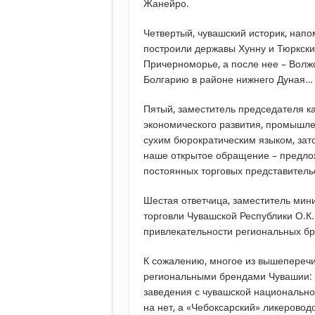
Жанейро.
Четвертый, чувашский историк, напо
построили державы Хунну и Тюркски
Причерноморье, а после нее – Вол
Болгарию в районе нижнего Дуная…
Пятый, заместитель председателя к
экономического развития, промышлен
сухим бюрократическим языком, зато
наше открытое обращение – предло
постоянных торговых представитель
Шестая ответчица, заместитель мин
торговли Чувашской Республики О.К.
привлекательности региональных б
К сожалению, многое из вышеперечи
региональными брендами Чувашии: в 
заведения с чувашской национально
на нет, а «Чебоксарский» ликерово