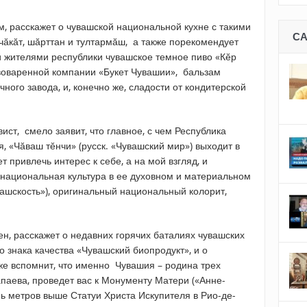
, расскажет о чувашской национальной кухне с такими
С
чӑкӑт, шӑрттан и тултармӑш, а также порекомендует
 жителями республики чувашское темное пиво «Кӗр
ивоваренной компании «Букет Чувашии», бальзам
ного завода, и, конечно же, сладости от кондитерской
ист, смело заявит, что главное, с чем Республика
, «Чӑваш тӗнчи» (русск. «Чувашский мир») выходит в
 привлечь интерес к себе, а на мой взгляд, и
, национальная культура в ее духовном и материальном
вашскость»), оригинальный национальный колорит,
н, расскажет о недавних горячих баталиях чувашских
 знака качества «Чувашский биопродукт», и о
же вспомнит, что именно Чувашия – родина трех
паева, проведет вас к Монументу Матери («Анне-
ь метров выше Статуи Христа Искупителя в Рио-де-