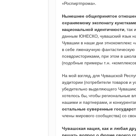
«Роспиртпрома».
Нынешнее общепринятое отношени
охраняемому экспонату кунсткам
национальной идентичности
, так
данным ЮНЕСКО, чувашский язык нах
Чувашии в наши дни этнокомплекс «
в себе лженаучную фантастическую 
псевдоисториками, при этом в школ
(подобные примеры т.н. «комплексо
На мой взгляд, для Чувашской Респ
аудитории (потребители товаров и ус
убедительно выделяющего Чувашию 
хотелось бы, чтобы региональные вл
нашими и партнерами, и конкурент
остальные суверенные государс
члены мирового сообщества) со сво
Чувашская нация, как и любая др
решать вопрос о форме своего г