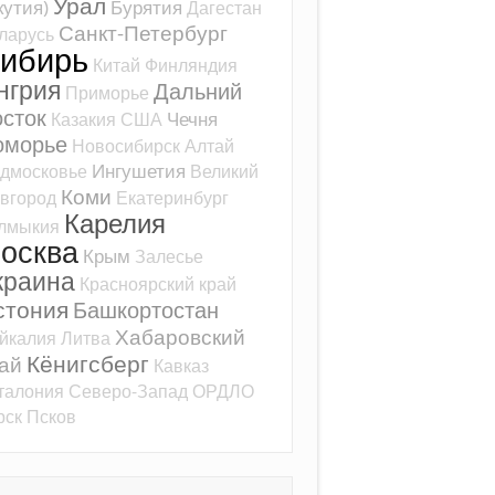
Урал
кутия)
Бурятия
Дагестан
Санкт-Петербург
ларусь
ибирь
Китай
Финляндия
нгрия
Дальний
Приморье
сток
Чечня
Казакия
США
оморье
Новосибирск
Алтай
Ингушетия
дмосковье
Великий
Коми
вгород
Екатеринбург
Карелия
лмыкия
осква
Крым
Залесье
краина
Красноярский край
стония
Башкортостан
Хабаровский
йкалия
Литва
Кёнигсберг
ай
Кавказ
талония
Северо-Запад
ОРДЛО
рск
Псков