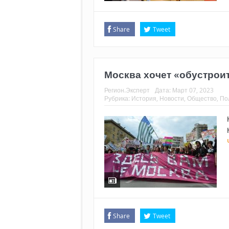
Share
Tweet
Москва хочет «обустрои
Регион.Эксперт
Дата:
Март 07, 2023
Рубрика:
История
,
Новости
,
Общество
,
По
Share
Tweet