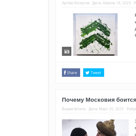
Артём Лоскутов
Дата:
Апрель 16, 2023
Р
Share
Tweet
Почему Московия боится
Вадим Штепа
Дата:
Март 20, 2023
Рубр