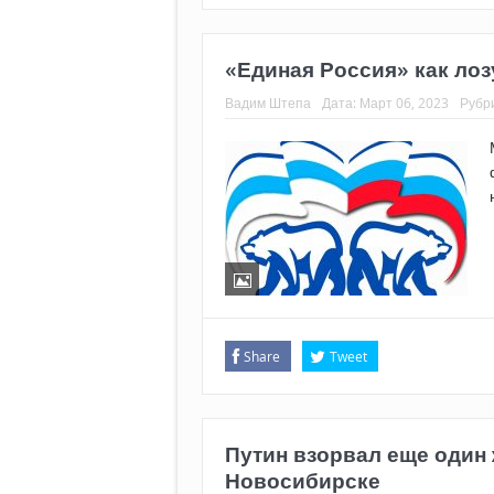
«Единая Россия» как лоз
Вадим Штепа
Дата:
Март 06, 2023
Рубр
Share
Tweet
Путин взорвал еще один ж
Новосибирске