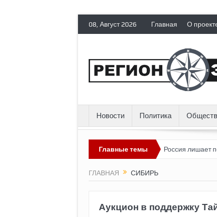
08, Август 2026
Главная
О проект
Новости
Политика
Обществ
оссии» пока выглядит невозможным?
Главные темы
Россия лишает политическ
ГЛАВНАЯ
СИБИРЬ
Аукцион в поддержку Та