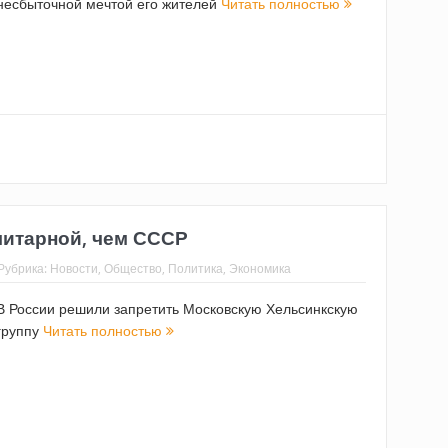
несбыточной мечтой его жителей
Читать полностью
литарной, чем СССР
Рубрика:
Новости
,
Общество
,
Политика
,
Экономика
В России решили запретить Московскую Хельсинкскую
группу
Читать полностью