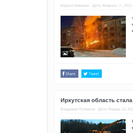
Кирилл Левченко
Дата:
Февраль 11, 2023
Share
Tweet
Иркутская область стал
Владимир Полканов
Дата:
Январь 23, 20