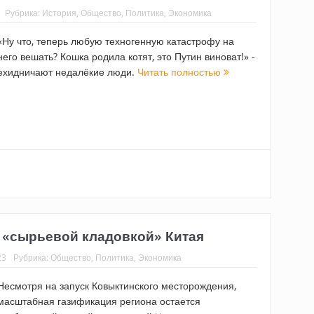
Рубрика:
История
,
Общество
,
Политика
,
Экономика
«Ну что, теперь любую техногенную катастрофу на
него вешать? Кошка родила котят, это Путин виноват!» -
ехидничают недалёкие люди.
Читать полностью
а «сырьевой кладовкой» Китая
23
Рубрика:
Общество
,
Политика
,
Экономика
Несмотря на запуск Ковыктинского месторождения,
масштабная газификация региона остается