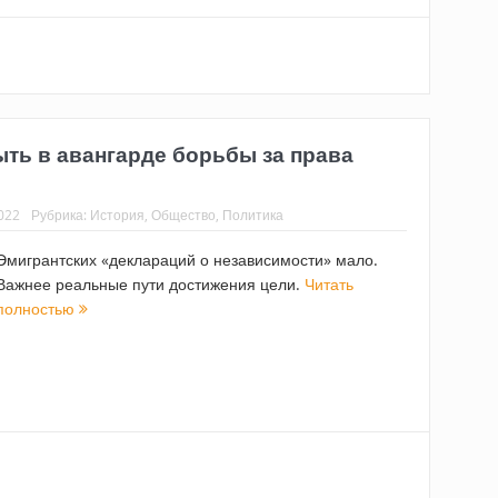
ть в авангарде борьбы за права
022
Рубрика:
История
,
Общество
,
Политика
Эмигрантских «деклараций о независимости» мало.
Важнее реальные пути достижения цели.
Читать
полностью