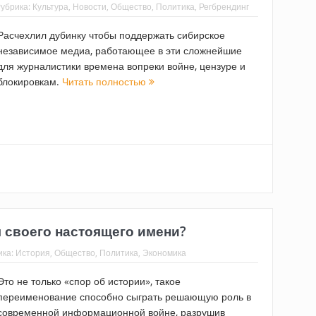
убрика:
Культура
,
Новости
,
Общество
,
Политика
,
Регбрендинг
Расчехлил дубинку чтобы поддержать сибирское
независимое медиа, работающее в эти сложнейшие
для журналистики времена вопреки войне, цензуре и
блокировкам.
Читать полностью
 своего настоящего имени?
ика:
История
,
Общество
,
Политика
,
Экономика
Это не только «спор об истории», такое
переименование способно сыграть решающую роль в
современной информационной войне, разрушив