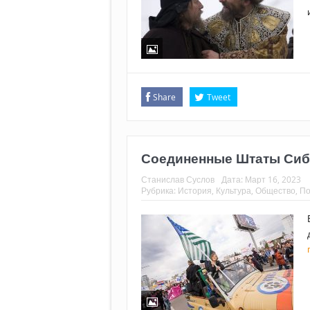
Share
Tweet
Соединенные Штаты Сиби
Станислав Суслов
Дата:
Март 16, 2023
Рубрика:
История
,
Культура
,
Общество
,
По