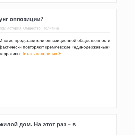
унг оппозиции?
ика:
История
,
Общество
,
Политика
Многие представители оппозиционной общественности
фактически повторяют кремлевские «единодержавные»
нарративы
Читать полностью
илой дом. На этот раз – в