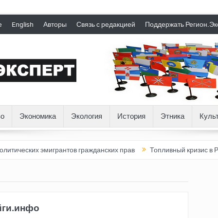
е
English
Авторы
Связь с редакцией
Поддержать Регион.Эк
о
Экономика
Экология
История
Этника
Куль
их эмигрантов гражданских прав
Топливный кризис в России
йги.инфо