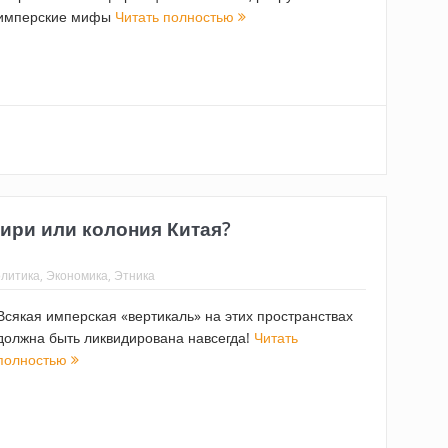
имперские мифы
Читать полностью
ри или колония Китая?
литика
,
Экономика
,
Этника
Всякая имперская «вертикаль» на этих пространствах
должна быть ликвидирована навсегда!
Читать
полностью