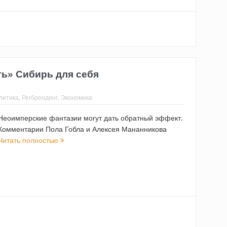
ть» Сибирь для себя
литика
,
Регбрендинг
,
Экономика
Неоимперские фантазии могут дать обратный эффект.
Комментарии Пола Гобла и Алексея Мананникова
Читать полностью