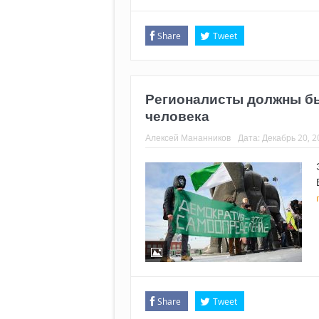
Share
Tweet
Регионалисты должны бы
человека
Алексей Мананников
Дата:
Декабрь 20, 2
Share
Tweet