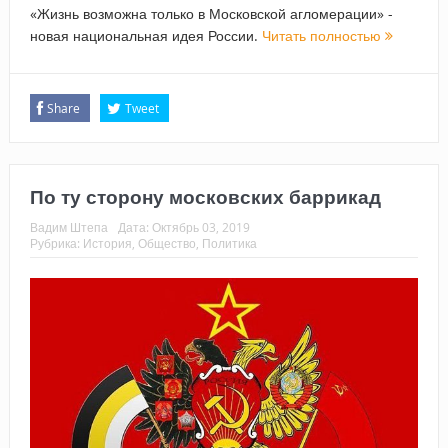
«Жизнь возможна только в Московской агломерации» -
новая национальная идея России.
Читать полностью
Share
Tweet
По ту сторону московских баррикад
Вадим Штепа
Дата:
Октябрь 03, 2019
Рубрика:
История
,
Общество
,
Политика