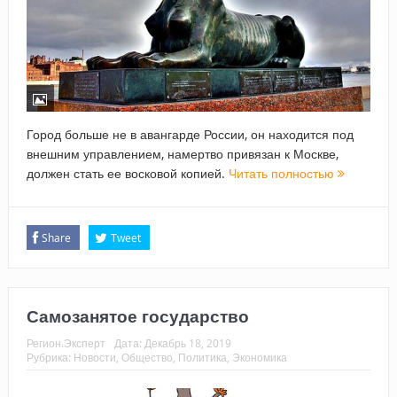
Город больше не в авангарде России, он находится под
внешним управлением, намертво привязан к Москве,
должен стать ее восковой копией.
Читать полностью
Share
Tweet
Самозанятое государство
Регион.Эксперт
Дата:
Декабрь 18, 2019
Рубрика:
Новости
,
Общество
,
Политика
,
Экономика