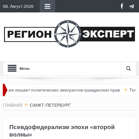
08, Август 2026
Menu
лишает политических эмигрантов гражданских прав
Топливный кр
ГЛАВНАЯ
САНКТ-ПЕТЕРБУРГ
Псевдофедерализм эпохи «второй
волны»