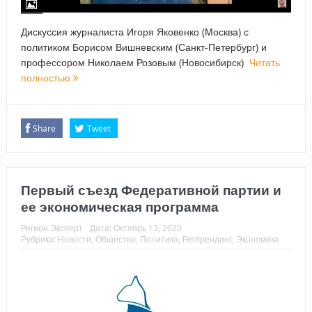
Дискуссия журналиста Игоря Яковенко (Москва) с
политиком Борисом Вишневским (Санкт-Петербург) и
профессором Николаем Розовым (Новосибирск)
Читать
полностью
Share
Tweet
Первый съезд Федеративной партии и
ее экономическая программа
Регион.Эксперт
Дата:
Октябрь 13, 2020
Рубрика:
Новости
,
Общество
,
Политика
,
Регбрендинг
,
Экономика