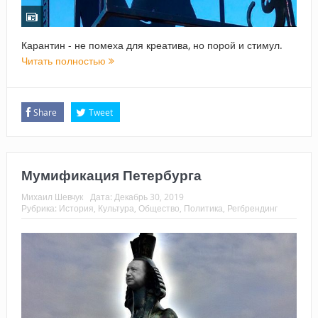
Карантин - не помеха для креатива, но порой и стимул.
Читать полностью
Share
Tweet
Мумификация Петербурга
Михаил Шевчук
Дата:
Декабрь 30, 2019
Рубрика:
История
,
Культура
,
Общество
,
Политика
,
Регбрендинг