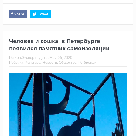
Share
Tweet
Человек и кошка: в Петербурге
появился памятник самоизоляции
Регион.Эксперт
Дата:
Май 06, 2020
Рубрика:
Культура
,
Новости
,
Общество
,
Регбрендинг